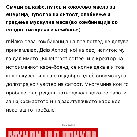
Смуди од кафе, путер и кокосово масло за
енергија, чувство на ситост, слабеење и
градење мускулна маса (во комбинација со
соодветна храна и вежбање)
rnИако оваа комбинација на прв поглед не делува
примамливо, Дејв Аспреј, кој на овој напиток му
го дал името „Bulletproof coffee“ и е креатор на
истоимениот кафе-бренд, се колне дека е и тоа
како вкусен, и што е најдобро од сè овозможува
долготрајно чувство на ситост. Многумина кои го
пробале овој рецепт потврдуваат дека се работи
за најкремастото и најзаситувачкото кафе кое
некогаш го пробале.
Реклама