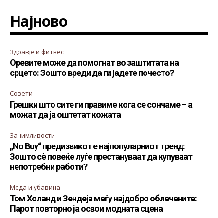
Најново
Здравје и фитнес
Оревите може да помогнат во заштитата на
срцето: Зошто вреди да ги јадете почесто?
Совети
Грешки што сите ги правиме кога се сончаме – а
можат да ја оштетат кожата
Занимливости
„No Buy“ предизвикот е најпопуларниот тренд:
Зошто сè повеќе луѓе престануваат да купуваат
непотребни работи?
Мода и убавина
Том Холанд и Зендеја меѓу најдобро облечените:
Парот повторно ја освои модната сцена