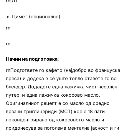
rn011
Цимет (
опционално
)
rn
rn
Начин на подготовка:
rnПодгответе го кафето (најдобро во француска
преса) и додека е сè уште топло ставете го во
блендер. Додадете една лажичка чист несолен
путер, и една лажичка кокосово масло.
Оригиналниот рецепт е со масло од средно
врзани триглицериди (MCT) кое е 18 пати
поконцентрирано од кокосовото масло и
придонесува за поголема ментална јасност и ги