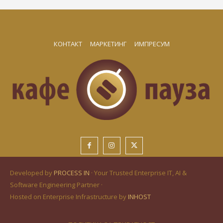
КОНТАКТ
МАРКЕТИНГ
ИМПРЕСУМ
Developed by
PROCESS IN
· Your Trusted Enterprise IT, AI &
Software Engineering Partner ·
Hosted on Enterprise Infrastructure by
INHOST