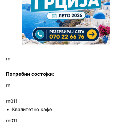
rn
Потребни состојки:
rn
rn011
Квалитетно кафе
rn011