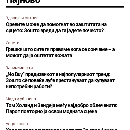
Здравје и фитнес
Оревите може да помогнат во заштитата на
срцето: Зошто вреди да ги јадете почесто?
Совети
Грешки што сите ги правиме кога се сончаме – а
можат да ја оштетат кожата
Занимливости
„No Buy“ предизвикот е најпопуларниот тренд:
Зошто сè повеќе луѓе престануваат да купуваат
непотребни работи?
Мода и убавина
Том Холанд и Зендеја меѓу најдобро облечените:
Парот повторно ја освои модната сцена
Астрологија