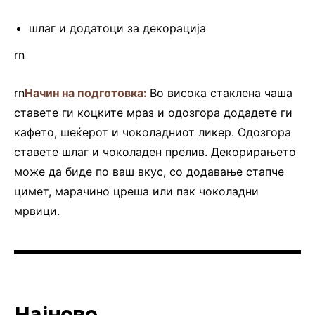
шлаг и додатоци за декорација
rn
rn
Начин на подготовка:
Во висока стаклена чаша
ставете ги коцките мраз и одозгора додадете ги
кафето, шеќерот и чоколадниот ликер. Одозгора
ставете шлаг и чоколаден прелив. Декорирањето
може да биде по ваш вкус, со додавање стапче
цимет, марачино цреша или пак чоколадни
мрвици.
Најново