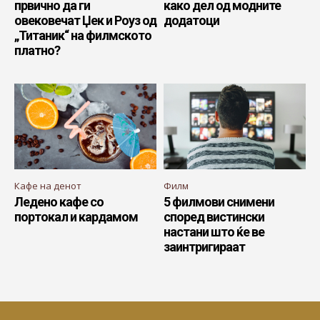
првично да ги
како дел од модните
овековечат Џек и Роуз од
додатоци
„Титаник“ на филмското
платно?
Кафе на денот
Филм
Ледено кафе со
5 филмови снимени
портокал и кардамом
според вистински
настани што ќе ве
заинтригираат