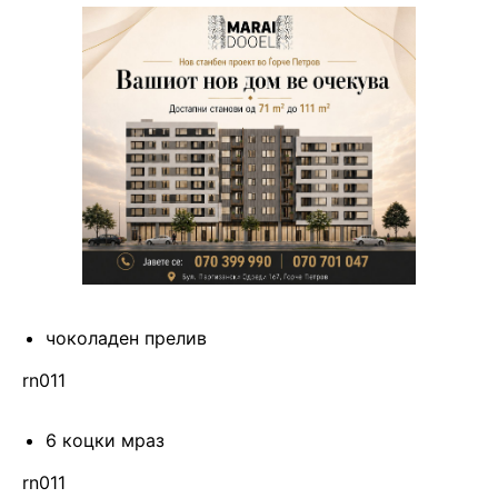
чоколаден прелив
rn011
6 коцки мраз
rn011