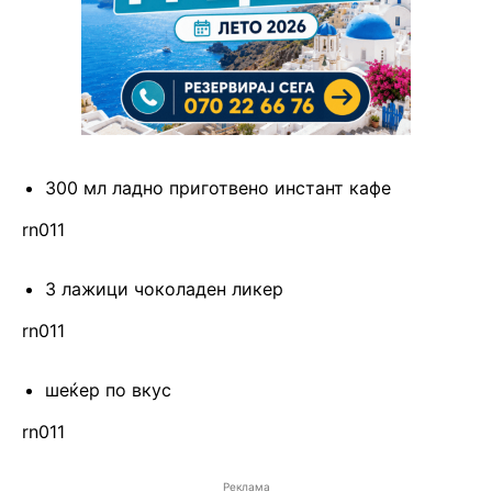
300 мл ладно приготвено инстант кафе
rn011
3 лажици чоколаден ликер
rn011
шеќер по вкус
rn011
Реклама