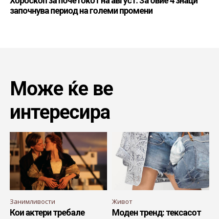
Хороскоп за почетокот на август: За овие 4 знаци
започнува период на големи промени
Може ќе ве
интересира
Занимливости
Живот
Кои актери требале
Моден тренд: тексасот