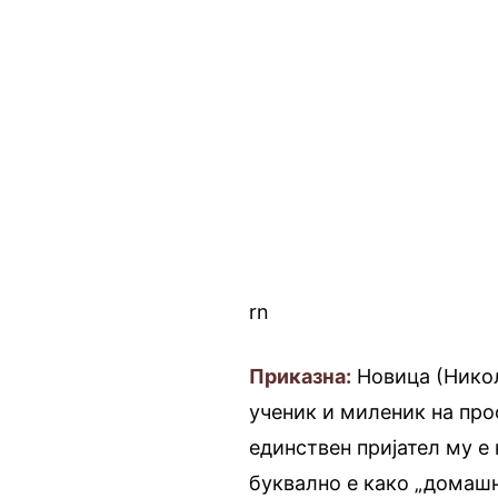
rn
Приказна:
Новица (Никол
ученик и миленик на про
единствен пријател му е
буквално е како „домашн