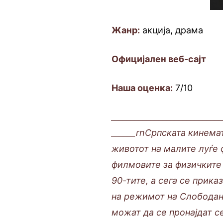
Жанр:
акција, драма
Официјален веб-сајт
Наша оценка:
7/10
___________________________
______rnСрпската кинема
животот на малите луѓе 
филмовите за физичките 
90-тите, а сега се прик
на режимот на Слободан
можат да се пронајдат с