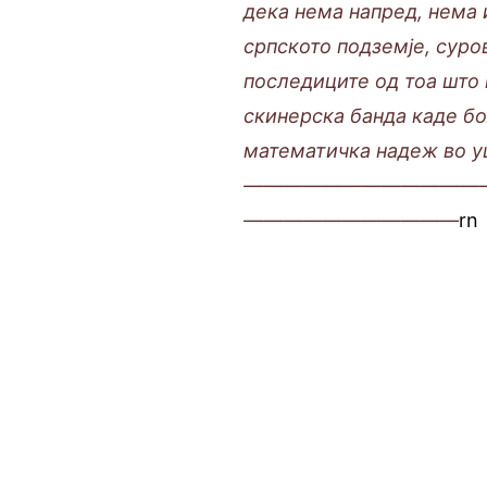
дека нема напред, нема 
српското подземје, суро
последиците од тоа што 
скинерска банда каде бо
математичка надеж во у
————————————
———————————
rn