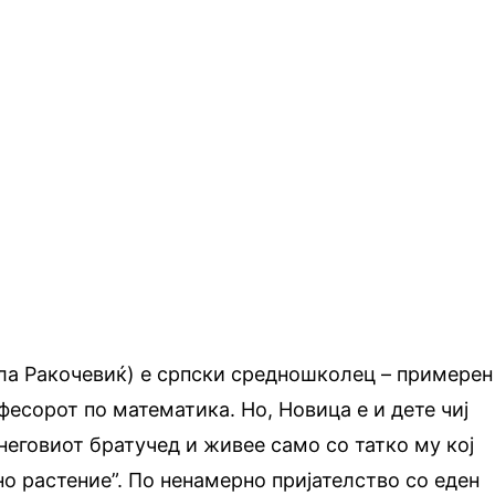
а Ракочевиќ) е српски средношколец – примерен
фесорот по математика. Но, Новица е и дете чиј
 неговиот братучед и живее само со татко му кој
о растение”. По ненамерно пријателство со еден