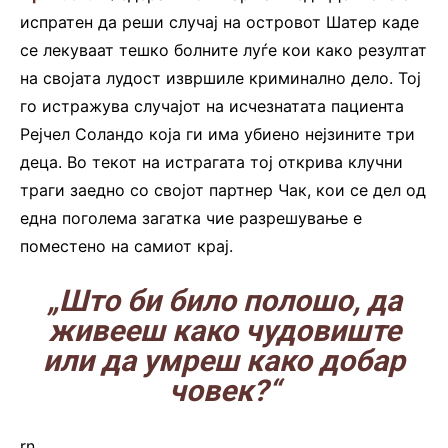
испратен да реши случај на островот Шатер каде
се лекуваат тешко болните луѓе кои како резултат
на својата лудост извршиле криминално дело. Тој
го истражува случајот на исчезнатата пациента
Рејчел Соландо која ги има убиено нејзините три
деца. Во текот на истрагата тој открива клучни
траги заедно со својот партнер Чак, кои се дел од
една поголема загатка чие разрешување е
поместено на самиот крај.
.
„Што би било полошо, да
живееш како чудовиште
или да умреш како добар
човек?“
rn