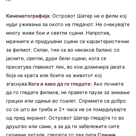
Кинематографија:
Островот Шатер не е филм кој
нуди уживање за окото на гледачот. Не очекувајте
многу живи бои и светли сцени. Напротив,
мрачните и придушени сцени се карактеристични
за филмот. Сепак, тие се во некаков баланс со
јасните, светли, дури бели сцени, кога се
присетува главниот лик, во кои доминира јаката
боја на крвта или боите на животот кој
згаснува.
Кога и како да го гледате:
Ако почнете
да го гледате филмов, не правете паузи за зимање
грицки или одење во тоалет. Спремете се добро
со с
што ви треба и 2+ часа не се помрднувајте
ѐ
од пред екранот. Островот Шатер гледајте го во
друштво или сами, а за да ги забележите сите
скриени детали, гледајте го два пати.
Слични