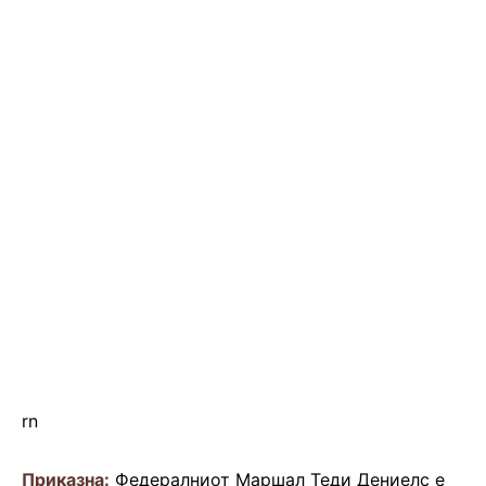
rn
Приказна:
Федералниот Маршал Теди Дениелс е