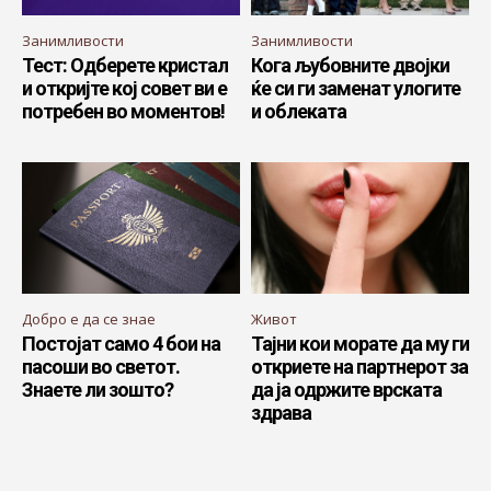
Занимливости
Занимливости
Тест: Одберете кристал
Кога љубовните двојки
и откријте кој совет ви е
ќе си ги заменат улогите
потребен во моментов!
и облеката
Добро е да се знае
Живот
Постојат само 4 бои на
Тајни кои морате да му ги
пасоши во светот.
откриете на партнерот за
Знаете ли зошто?
да ја одржите врската
здрава