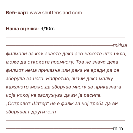
Веб-сајт:
www.shutterisland.com
Наша оценка:
9/10rn
—————————————————————————
——————————————————————–rnИма
филмови за кои знаете дека ако кажете што било,
може да откриете премногу. Тоа не значи дека
филмот нема приказна или дека не вреди да се
зборува за него. Напротив, значи дека малку
кажаното може да зборува многу за приказната
која никој не заслужува да ви ја расипе.
„Островот Шатер“ не е филм за кој треба да ви
зборуваат другите.rn
—————————————————————————
——————————————————————–
rn
.
rn