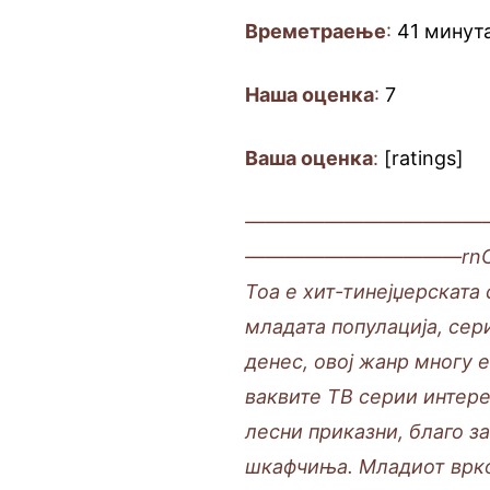
Времетраење
:
41 минут
Наша оценка
:
7
Ваша оценка
:
[ratings]
————————————
———————————rnСе с
Тоа е хит-тинејџерската 
младата популација, сери
денес, овој жанр многу 
ваквите ТВ серии интере
лесни приказни, благо з
шкафчиња. Младиот вркол