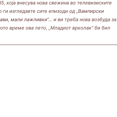
85, која внесува нова свежина во телевизиските
ко ги изгледавте сите епизоди од
„Вампирски
ави, мали лажливки
“… и ви треба нова возбуда за
ото време ова лето, „Младиот врколак“ би бил
—————————————————————————