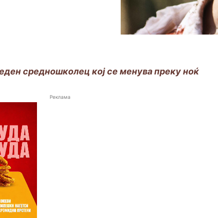
а еден средношколец кој се менува преку ноќ
Реклама