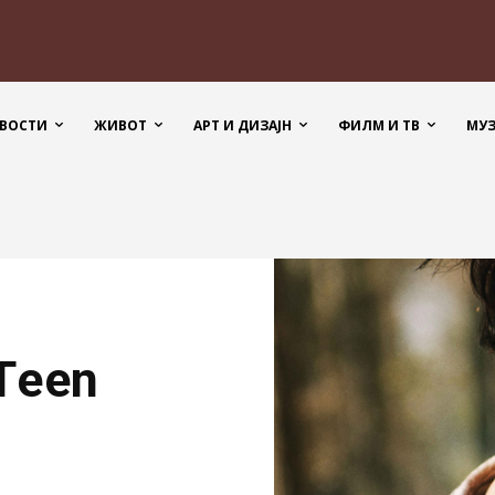
ВОСТИ
ЖИВОТ
АРТ И ДИЗАЈН
ФИЛМ И ТВ
МУ
Тeen