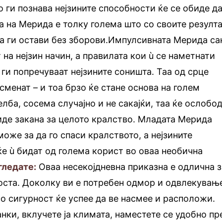
 ги познава нејзините способности ќе се обиде да
а на Мерида е толку голема што со своите резулт
да ги остави без зборови.Импулсивната Мерида са
 на нејзин начин, а правилата кои ù се наметнати
 ги попречуваат нејзините соништа. Таа од срце
сменат – и тоа брзо ќе стане основа на голем
лба, сосема случајно и не сакајќи, таа ќе ослобо
биде закана за целото кралство. Младата Мерида
оже за да го спаси кралството, а нејзините
е ù бидат од голема корист во оваа необична
 гледате:
Оваа несекојдневна приказна е одлична з
оста. Доколку ви е потребен одмор и одвлекувањ
о сигурност ќе успее да ве насмее и расположи.
нки, вклучете ја климата, наместете се удобно пр