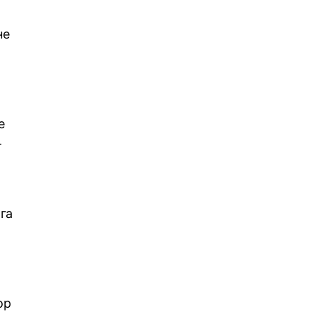
не
е
т
га
ор