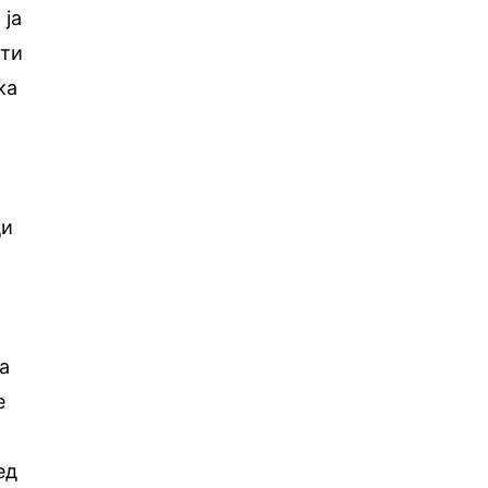
 ја
ати
ка
ди
а
е
ед