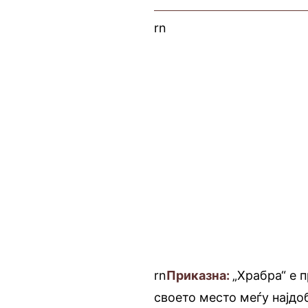
rn
rn
Приказна:
„Храбра“ е п
своето место меѓу најд