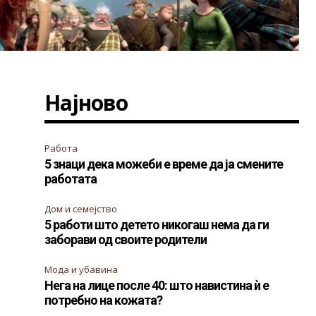
Најново
Работа
5 знаци дека можеби е време да ја смените
работата
Дом и семејство
5 работи што детето никогаш нема да ги
заборави од своите родители
Мода и убавина
Нега на лице после 40: што навистина ѝ е
потребно на кожата?