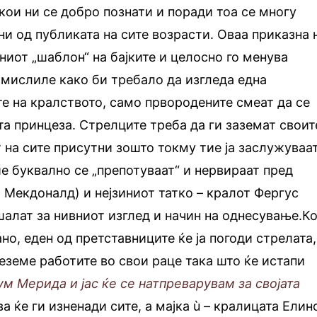
ои ни се добро познати и поради тоа се многу
ни од публиката на сите возрасти. Оваа приказна 
иот „шаблон“ на бајките и целосно го менува
замислиле како би требало да изгледа една
е на кралството, само првородените смеат да се
та принцеза. Стрелците треба да ги заземат своит
 на сите присутни зошто токму тие ја заслужуваа
е буквално се „препотуваат“ и нервираат пред
 Мекдоналд) и нејзиниот татко – кралот Фергус
шалат за нивниот изглед и начин на однесување.Ко
но, еден од претставниците ќе ја погоди стрелата,
еземе работите во свои раце така што ќе истапи
ум Мерида и јас ќе се натпреварувам за својата
ва ќе ги изненади сите, а мајка ù – кралицата Елин