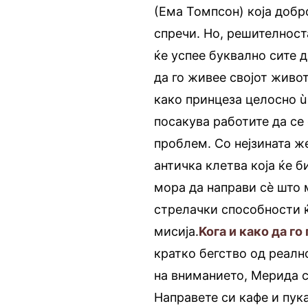
(Ема Томпсон) која добро
спречи. Но, решителност
ќе успее буквално сите 
да го живее својот живот
како принцеза целосно ù
посакува работите да се 
проблем. Со нејзината же
античка клетва која ќе 
мора да направи сè што м
стрелачки способности ќ
мисија.
Koга и како да го
кратко бегство од реалн
на вниманието, Мерида с
Направете си кафе и пука