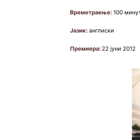
Времетраење:
100 мину
Јазик:
англиски
Премиера:
22 јуни 2012