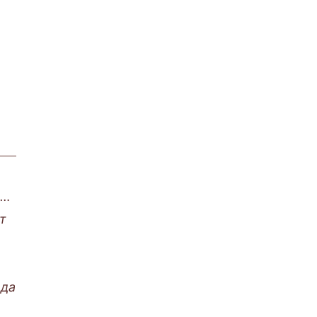
е…
т
 да