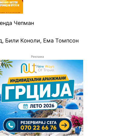
енда Чепман
, Били Коноли, Ема Томпсон
Реклама