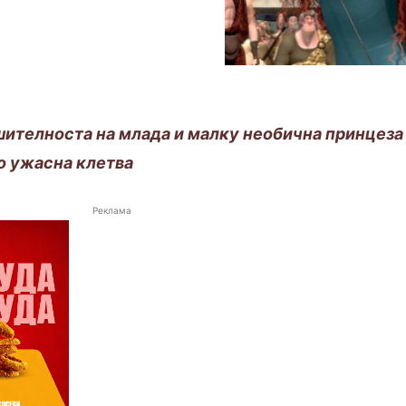
шителноста на млада и малку необична принцеза
со ужасна клетва
Реклама