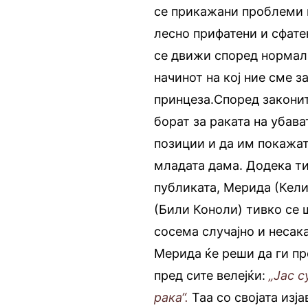
се прикажани проблеми к
лесно прифатени и сфате
се движи според нормалн
начинот на кој ние сме 
принцеза.Според законит
борат за раката на убава
позиции и да им покажат
младата дама. Додека ти
публиката, Мерида (Кели
(Били Коноли) тивко се 
сосема случајно и несака
Мерида ќе реши да ги пр
пред сите велејќи:
„Јас с
рака“.
Таа со својата изја