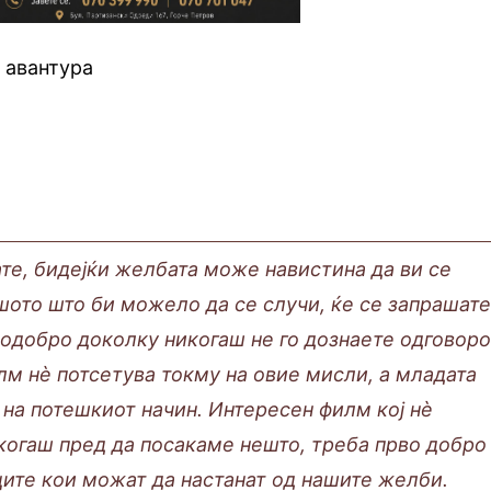
, авантура
те, бидејќи желбата може навистина да ви се
ошото што би можело да се случи, ќе се запрашат
подобро доколку никогаш не го дознаете одговоро
лм нè потсетува токму на овие мисли, а младата
 на потешкиот начин. Интересен филм кој нè
когаш пред да посакаме нешто, треба прво добро
ите кои можат да настанат од нашите желби.