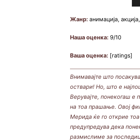
Жанр:
анимација, акција
Наша оценка:
9/10
Ваша оценка:
[ratings]
Внимавајте што посакува
оствари! Но, што е најл
Верувајте, понекогаш е 
на тоа прашање. Овој фи
Мерида ќе го открие тоа
предупредува дека поне
размислиме за последиц