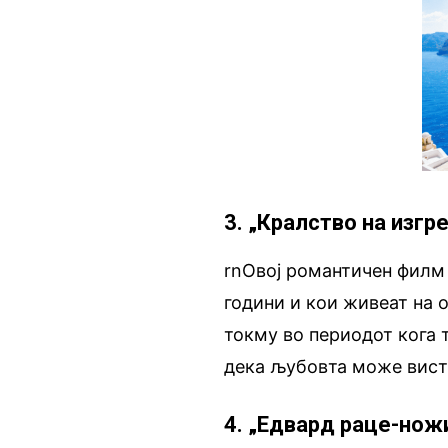
3. „Кралство на изгр
rnОвој романтичен филм 
години и кои живеат на о
токму во периодот кога 
дека љубовта може висти
4. „Едвард раце-ножи