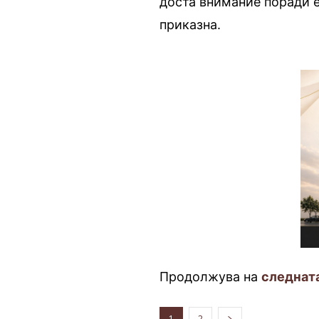
доста внимание поради е
приказна.
Продолжува на
следнат
1
2