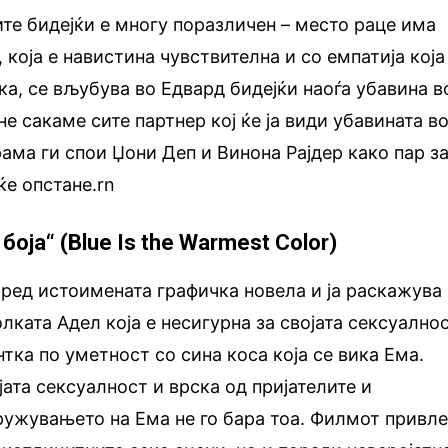
ите бидејќи е многу поразличен – место раце има
 која е навистина чувствителна и со емпатија која 
ка, се вљубува во Едвард бидејќи наоѓа убавина в
не сакаме сите партнер кој ќе ја види убавината в
ама ги спои Џони Деп и Винона Рајдер како пар з
ќе опстане.rn
 боја“ (Blue Is the Warmest Color)
ред истоимената графичка новела и ја раскажува
ката Адел која е несигурна за својата сексуалнос
тка по уметност со сина коса која се вика Ема.
јата сексуалност и врска од пријателите и
ружувањето на Ема не го бара тоа. Филмот привл