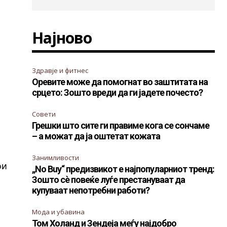
Најново
Здравје и фитнес
Оревите може да помогнат во заштитата на
срцето: Зошто вреди да ги јадете почесто?
Совети
Грешки што сите ги правиме кога се сончаме
– а можат да ја оштетат кожата
Занимливости
ои
„No Buy“ предизвикот е најпопуларниот тренд:
Зошто сè повеќе луѓе престануваат да
купуваат непотребни работи?
е
Мода и убавина
Том Холанд и Зендеја меѓу најдобро