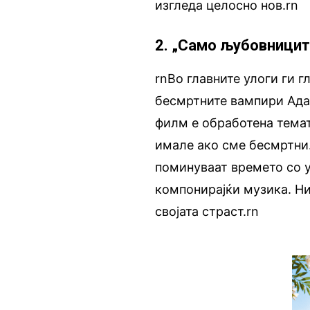
изгледа целосно нов.rn
2. „Само љубовниците
rnВо главните улоги ги 
бесмртните вампири Адам
филм е обработена темат
имале ако сме бесмртни.
поминуваат времето со ум
компонирајќи музика. Нив
својата страст.rn