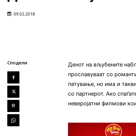
09.02.2018
Сподели
Денот на вљубените набл
прославуваат со романти
патување, но има и такв
со партнерот. Ако спаѓат
неверојатни филмови кои