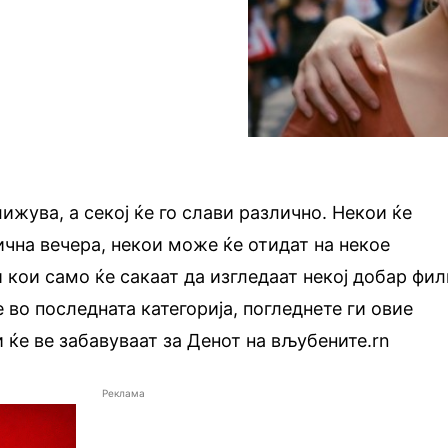
ижува, а секој ќе го слави различно. Некои ќе
чна вечера, некои може ќе отидат на некое
и кои само ќе сакаат да изгледаат некој добар фи
е во последната категорија, погледнете ги овие
 ќе ве забавуваат за Денот на вљубените.rn
Реклама