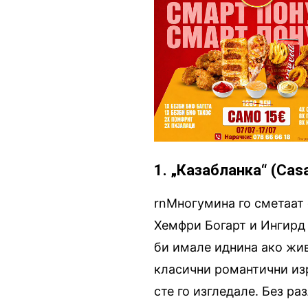
1. „Казабланка“ (Cas
rnМногумина го сметаат 
Хемфри Богарт и Ингирд
би имале иднина ако жив
класични романтични изр
сте го изгледале. Без ра