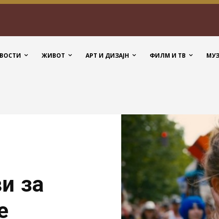
ВОСТИ
ЖИВОТ
АРТ И ДИЗАЈН
ФИЛМ И ТВ
МУ
и за
е