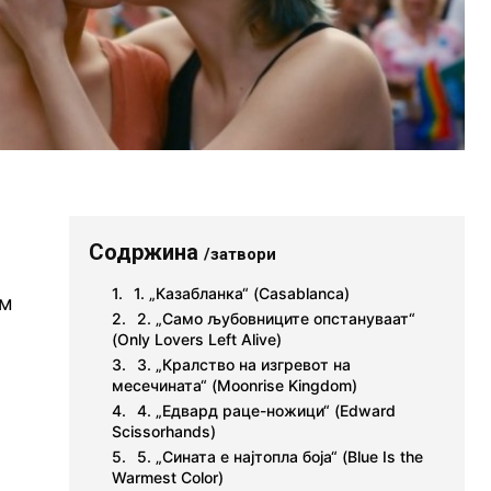
Содржина
/затвори
1. „Казабланка“ (Casablanca)
лм
2. „Само љубовниците опстануваат“
(Only Lovers Left Alive)
3. „Кралство на изгревот на
месечината“ (Moonrise Kingdom)
4. „Едвард раце-ножици“ (Edward
Scissorhands)
5. „Сината е најтопла боја“ (Blue Is the
Warmest Color)