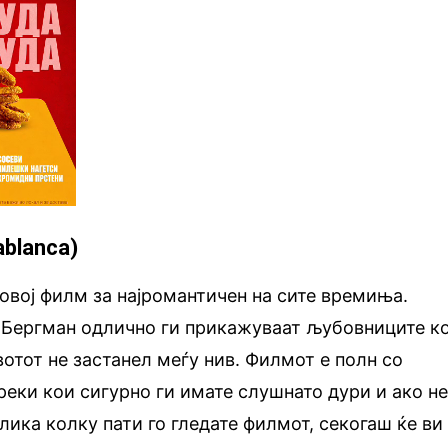
ablanca)
овој филм за најромантичен на сите времиња.
 Бергман одлично ги прикажуваат љубовниците к
отот не застанел меѓу нив. Филмот е полн со
еки кои сигурно ги имате слушнато дури и ако н
злика колку пати го гледате филмот, секогаш ќе ви