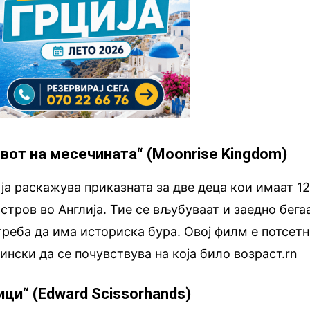
евот на месечината“ (Moonrise Kingdom)
ја раскажува приказната за две деца кои имаат 1
стров во Англија. Тие се вљубуваат и заедно бега
треба да има историска бура. Овој филм е потсет
нски да се почувствува на која било возраст.rn
ци“ (Edward Scissorhands)