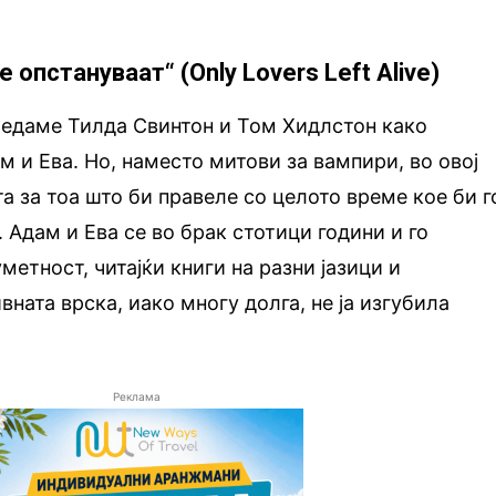
 опстануваат“ (Only Lovers Left Alive)
гледаме Тилда Свинтон и Том Хидлстон како
 и Ева. Но, наместо митови за вампири, во овој
а за тоа што би правеле со целото време кое би г
 Адам и Ева се во брак стотици години и го
етност, читајќи книги на разни јазици и
ната врска, иако многу долга, не ја изгубила
Реклама