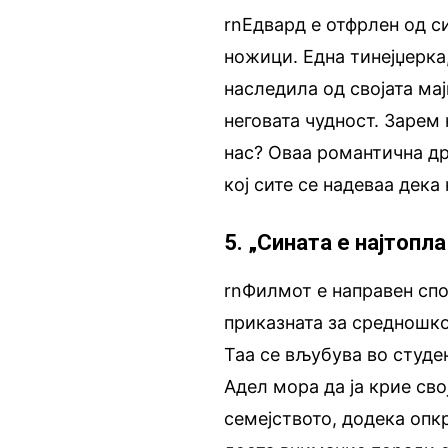
rnЕдвард е отфрлен од с
ножици. Една тинејџерка,
наследила од својата мај
неговата чудност. Зарем 
нас? Оваа романтична др
кој сите се надеваа дека 
5. „Сината е најтопла
rnФилмот е направен спо
приказната за средношкол
Таа се вљубува во студен
Адел мора да ја крие сво
семејството, додека опк