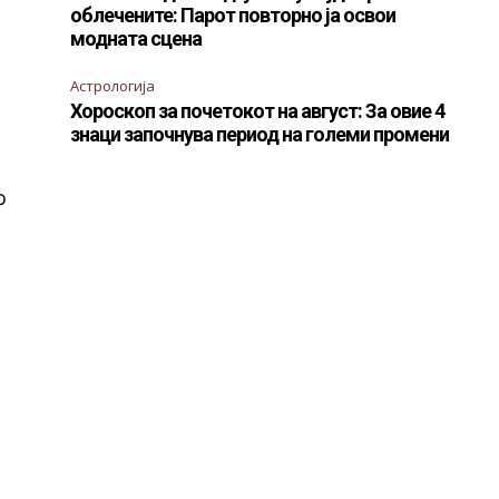
облечените: Парот повторно ја освои
модната сцена
Астрологија
Хороскоп за почетокот на август: За овие 4
знаци започнува период на големи промени
о