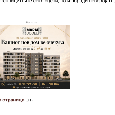
ксплицитните секс сцени, но и поради неверојатн
Реклама
а страница
…rn