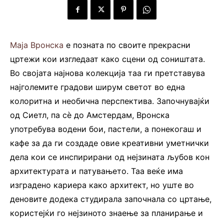
Маја Вронска
е позната по своите прекрасни
цртежи кои изгледаат како сцени од соништата.
Во својата најнова колекција таа ги претставува
најголемите градови ширум светот во една
колоритна и необична перспектива. Започнувајќи
од Сиетл, па сè до Амстердам, Вронска
употребува водени бои, пастели, а понекогаш и
кафе за да ги создаде овие креативни уметнички
дела кои се инспирирани од нејзината љубов кон
архитектурата и патувањето. Таа веќе има
изградено кариера како архитект, но уште во
деновите додека студирала започнала со цртање,
користејќи го нејзиното знаење за планирање и