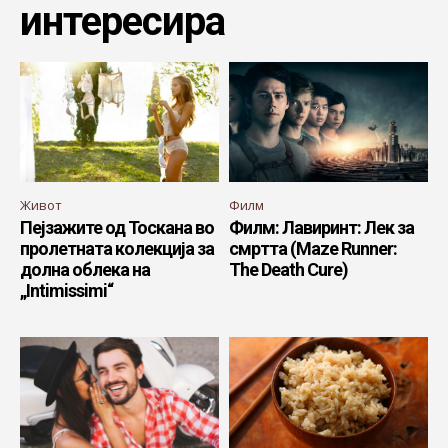
интересира
Живот
Филм
Пејзажите од Тоскана во
Филм: Лавиринт: Лек за
пролетната колекција за
смртта (Maze Runner:
долна облека на
The Death Cure)
„Intimissimi“