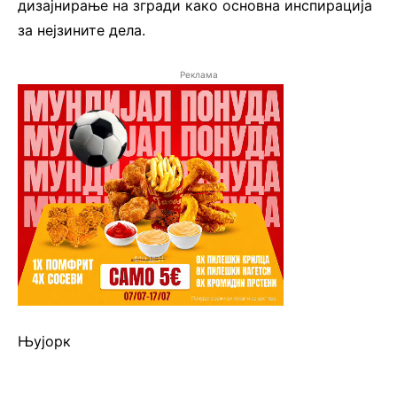
дизајнирање на згради како основна инспирација
за нејзините дела.
Реклама
Њујорк