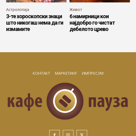
Астрологија
Живот
3-те хороскопски знаци
6 намирници кои
што никогаш нема да ги
најдобро го чистат
измамите
дебелото црево
КОНТАКТ
МАРКЕТИНГ
ИМПРЕСУМ