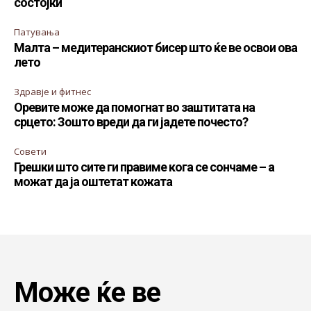
состојки
Патувања
Малта – медитеранскиот бисер што ќе ве освои ова
лето
Здравје и фитнес
Оревите може да помогнат во заштитата на
срцето: Зошто вреди да ги јадете почесто?
Совети
Грешки што сите ги правиме кога се сончаме – а
можат да ја оштетат кожата
Може ќе ве