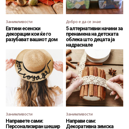
Занимливости
Добро е да се знае
Евтини есенски
5 алтернативни начини за
декорации кои ќе го
пренамена на детската
разубават вашиот дом
облека што децата ја
надраснале
Занимливости
Занимливости
Направете сами:
Направи сам:
Персонализиран шешир
Декоративна зимска