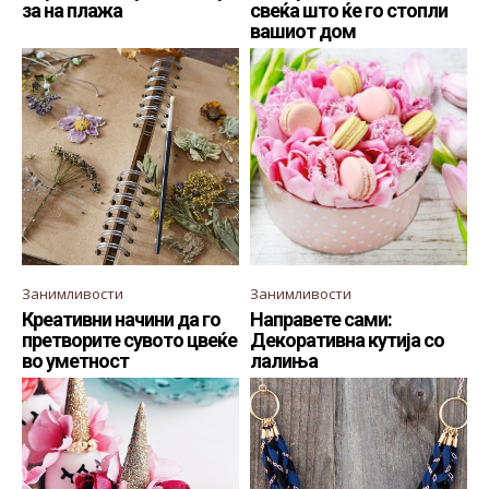
за на плажа
свеќа што ќе го стопли
вашиот дом
Занимливости
Занимливости
Креативни начини да го
Направете сами:
претворите сувото цвеќе
Декоративна кутија со
во уметност
лалиња