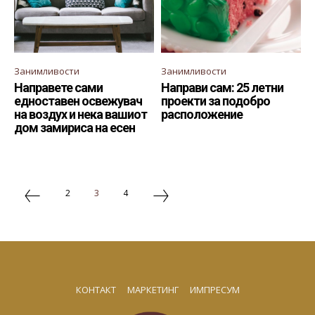
Занимливости
Занимливости
Направете сами
Направи сам: 25 летни
едноставен освежувач
проекти за подобро
на воздух и нека вашиот
расположение
дом замириса на есен
2
3
4
КОНТАКТ
МАРКЕТИНГ
ИМПРЕСУМ