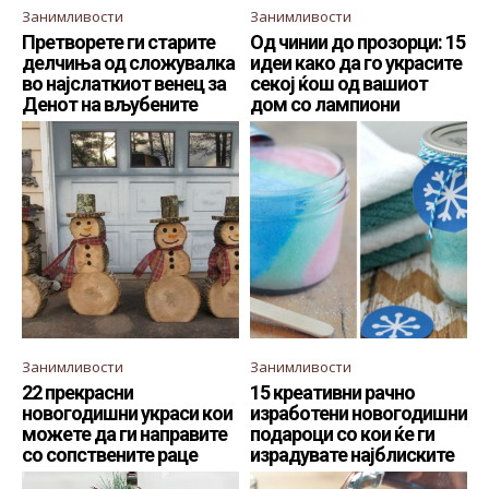
Занимливости
Занимливости
Претворете ги старите
Од чинии до прозорци: 15
делчиња од сложувалка
идеи како да го украсите
во најслаткиот венец за
секој ќош од вашиот
Денот на вљубените
дом со лампиони
Занимливости
Занимливости
22 прекрасни
15 креативни рачно
новогодишни украси кои
изработени новогодишни
можете да ги направите
подароци со кои ќе ги
со сопствените раце
израдувате најблиските