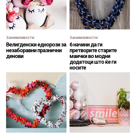
Занимливости
Занимливости
Велигденски еднорози за
6 начини да ги
незаборавни празнични
претворите старите
денови
маички во модни
додатоци што ќе ги
носите