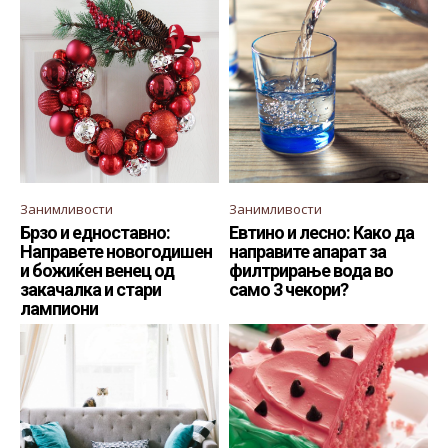
Занимливости
Занимливости
Брзо и едноставно:
Евтино и лесно: Како да
Направете новогодишен
направите апарат за
и божиќен венец од
филтрирање вода во
закачалка и стари
само 3 чекори?
лампиони