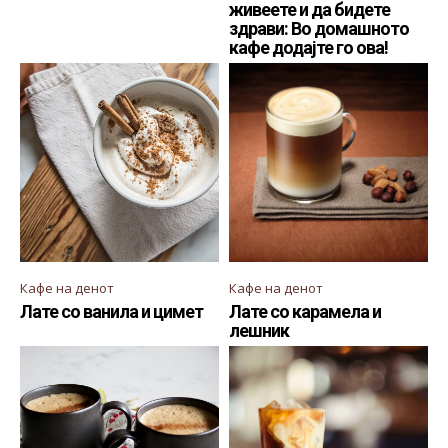
живеете и да бидете
здрави: Во домашното
кафе додајте го ова!
Кафе на денот
Кафе на денот
Лате со ванила и цимет
Лате со карамела и
лешник