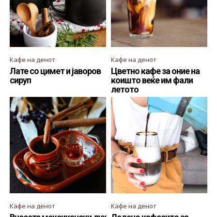
Кафе на денот
Кафе на денот
Лате со цимет и јаворов
Цветно кафе за оние на
сируп
коишто веќе им фали
летото
Кафе на денот
Кафе на денот