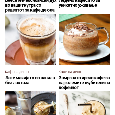
Внесете мексикански дух
Ледено кафесито за
во вашите утра со
уникатно уживање
рецептот за кафе де ола
Кафе на денот
Кафе на денот
Лате макијато со ванила
Замрзнато ирско кафе за
без лактоза
најголемите љубители на
кофеинот