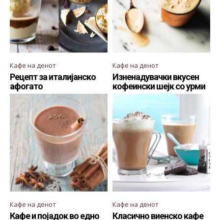
Кафе на денот
Кафе на денот
Рецепт за италијанско
Изненадувачки вкусен
афогато
кофеински шејк со урми
Кафе на денот
Кафе на денот
Кафе и појадок во едно
Класично виенско кафе