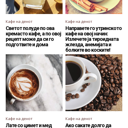
Кафе на денот
Кафе на денот
Светот полуде по ова
Направете го утринското
кремасто кафе, а по овој
кафе на овој начин:
рецепт може да си го
Излечете ја тироидната
подготвите и дома
жлезда, анемијата и
болките во коските!
Кафе на денот
Кафе на денот
Лате со цимет и мед
Ако сакате долго да