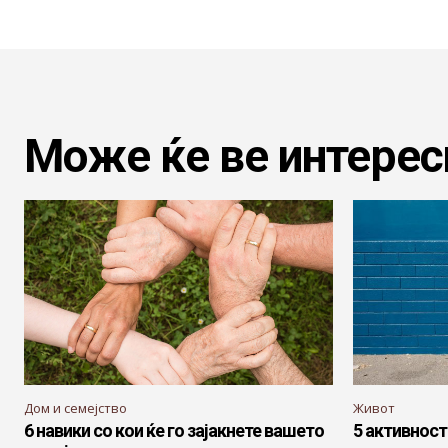
Може ќе ве интерес
Дом и семејство
Живот
6 навики со кои ќе го зајакнете вашето
5 активност