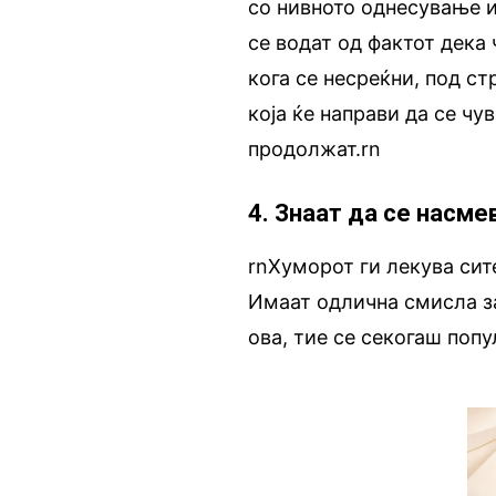
со нивното однесување и
се водат од фактот дека
кога се несреќни, под ст
која ќе направи да се чу
продолжат.rn
4. Знаат да се насме
rnХуморот ги лекува сите
Имаат одлична смисла за
ова, тие се секогаш поп