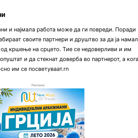
ни
ни и најмала работа може да ги повреди. Поради
избираат своите партнери и друштво за да ја нама
 од кршење на срцето. Тие се недоверливи и им
опуштат и да стекнат доверба во партнерот, а ког
осно им се посветуваат.rn
Реклама