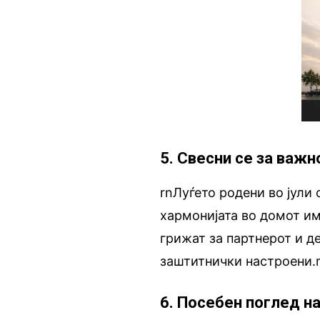
5. Свесни се за важн
rnЛуѓето родени во јули 
хармонијата во домот им
грижат за партнерот и д
заштитнички настроени.
6. Посебен поглед н