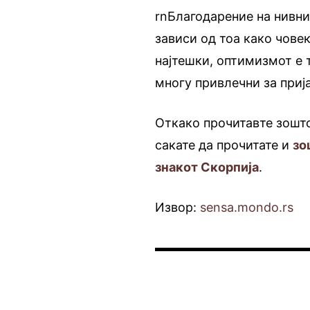
rnБлагодарение на нивни
зависи од тоа како човек
најтешки, оптимизмот е т
многу привлечни за приј
Откако прочитавте зошто
сакате да прочитате и
зо
знакот Скорпија
.
Извор:
sensa.mondo.rs