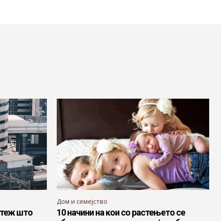
Дом и семејство
етеж што
10 начини на кои со растењето се