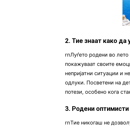
2. Тие знаат како да
rnЛуѓето родени во лето
покажуваат своите емоци
непријатни ситуации и н
одлуки. Посветени на де
потези, особено кога ста
3. Родени оптимисти
rnТие никогаш не дозво