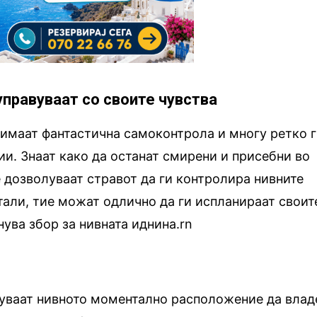
 управуваат со своите чувства
 имаат фантастична самоконтрола и многу ретко 
и. Знаат како да останат смирени и присебни во
е дозволуваат стравот да ги контролира нивните
тали, тие можат одлично да ги испланираат своит
нува збор за нивната иднина.rn
луваат нивното моментално расположение да влад