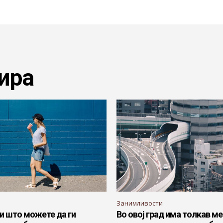
ира
Занимливости
и што можете да ги
Во овој град има толкав м