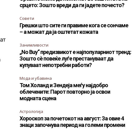
срцето: Зошто вреди да ги јадете почесто?
Совети
Грешки што сите ги правиме кога се сончаме
– а можат да ја оштетат кожата
лат
Занимливости
„No Buy“ предизвикот е најпопуларниот тренд:
Зошто сè повеќе луѓе престануваат да
а
купуваат непотребни работи?
Мода и убавина
Том Холанд и Зендеја меѓу најдобро
облечените: Парот повторно ја освои
модната сцена
Астрологија
Хороскоп за почетокот на август: За овие 4
знаци започнува период на големи промени