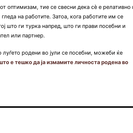
от оптимизам, тие се свесни дека сè е релативно 
 гледа на работите. Затоа, кога работите им се
ој што ги турка напред, што ги прави посебни и
ател или партнер.
 луѓето родени во јули се посебни, можеби ќе
што е тешко да ја измамите личноста родена во