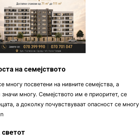
оста на семејството
се многу посветени на нивните семејства, а
 значи многу. Семејството им е приоритет, се
ецата, а доколку почувствуваат опасност се многу
rn
а светот