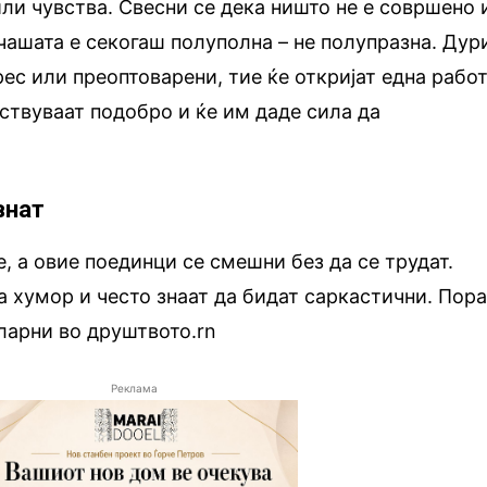
ли чувства. Свесни се дека ништо не е совршено 
 чашата е секогаш полуполна – не полупразна. Дур
рес или преоптоварени, тие ќе откријат една рабо
вствуваат подобро и ќе им даде сила да
внат
, а овие поединци се смешни без да се трудат.
 хумор и често знаат да бидат саркастични. Пор
уларни во друштвото.rn
Реклама