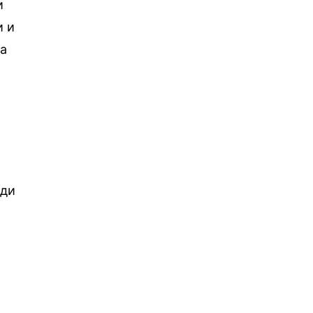
и
и и
та
ади