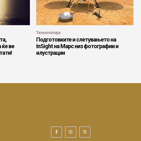
Технологија
та,
Подготовките и слетувањето на
 ќе ве
InSight на Марс низ фотографии и
тати!
илустрации