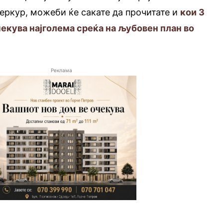
еркур, можеби ќе сакате да прочитате и
кои 3
чекува најголема среќа на љубовен план во
Реклама