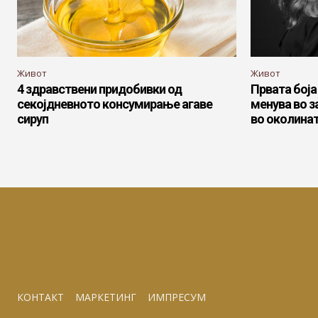
Живот
Живот
4 здравствени придобивки од
Првата боја 
секојдневното консумирање агаве
менува во з
сируп
во околина
КОНТАКТ
МАРКЕТИНГ
ИМПРЕСУМ