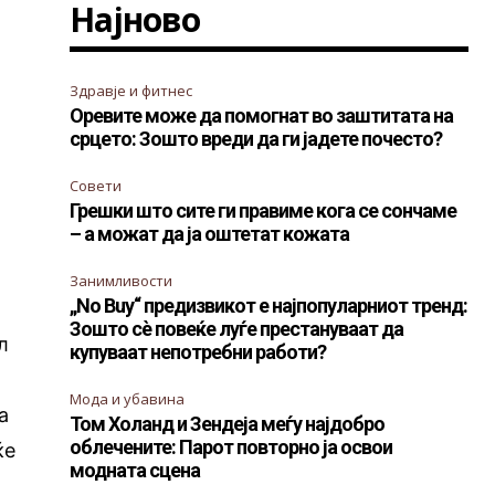
Најново
Здравје и фитнес
Оревите може да помогнат во заштитата на
срцето: Зошто вреди да ги јадете почесто?
Совети
Грешки што сите ги правиме кога се сончаме
– а можат да ја оштетат кожата
Занимливости
„No Buy“ предизвикот е најпопуларниот тренд:
Зошто сè повеќе луѓе престануваат да
л
купуваат непотребни работи?
а
Мода и убавина
а
Том Холанд и Зендеја меѓу најдобро
облечените: Парот повторно ја освои
ќе
модната сцена