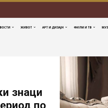
ВОСТИ
ЖИВОТ
АРТ И ДИЗАЈН
ФИЛМ И ТВ
МУ
ки знаци
период по