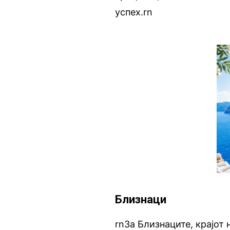
успех.rn
Близнаци
rnЗа Близнаците, крајот