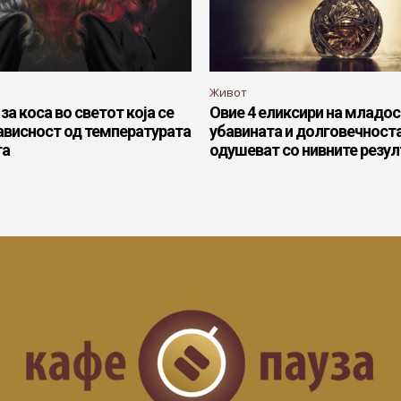
Живот
за коса во светот која се
Овие 4 еликсири на младос
ависност од температурата
убавината и долговечноста
та
одушеват со нивните резул