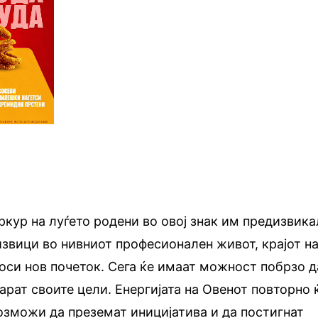
кур на луѓето родени во овој знак им предизвика
извици во нивниот професионален живот, крајот н
оси нов почеток. Сега ќе имаат можност побрзо д
арат своите цели. Енергијата на Овенот повторно 
возможи да преземат иницијатива и да постигнат