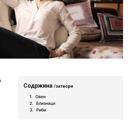
о
Содржина
/затвори
Овен
Близнаци
Риби