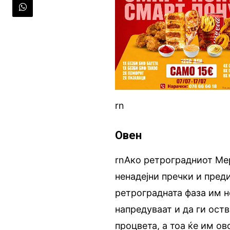
rn
Овен
rnАко ретроградниот Мер
ненадејни пречки и пред
ретроградната фаза им н
напредуваат и да ги оств
процвета, а тоа ќе им о