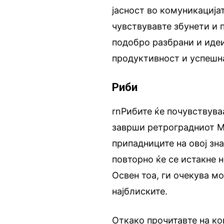
јасност во комуникација
чувствувавте збунети и 
подобро разбрани и идеи
продуктивност и успешна
Риби
rnРибите ќе почувствув
заврши ретроградниот Ме
припадниците на овој зна
повторно ќе се истакне 
Освен тоа, ги очекува м
најблиските.
Откако прочитавте на кои