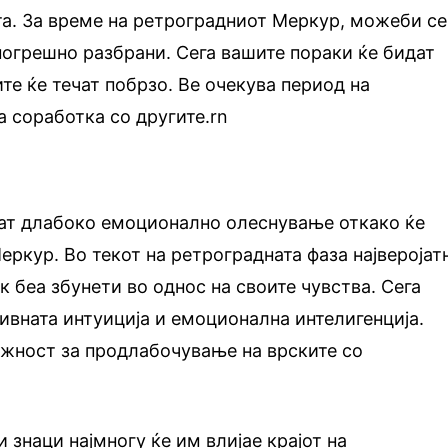
та. За време на ретроградниот Меркур, можеби се
погрешно разбрани. Сега вашите пораки ќе бидат
те ќе течат побрзо. Ве очекува период на
 соработка со другите.rn
аат длабоко емоционално олеснување откако ќе
ркур. Во текот на ретроградната фаза најверојат
к беа збунети во однос на своите чувства. Сега
нивната интуиција и емоционална интелигенција.
ожност за продлабочување на врските со
 знаци најмногу ќе им влијае крајот на