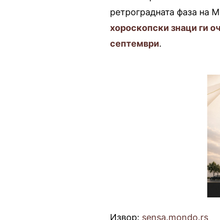
ретроградната фаза на М
хороскопски знаци ги о
септември
.
Извор:
sensa.mondo.rs