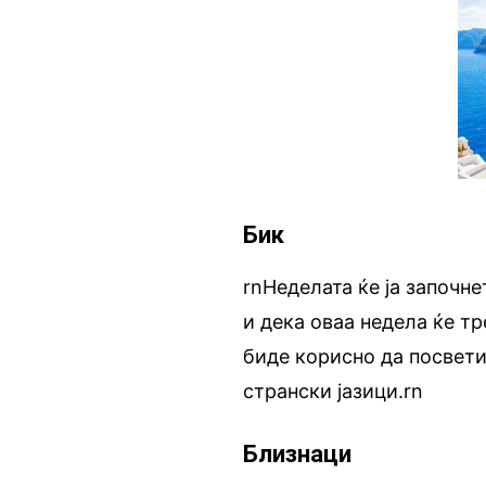
Бик
rnНеделата ќе ја започне
и дека оваа недела ќе т
биде корисно да посвети
странски јазици.rn
Близнаци