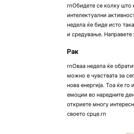
rnОбидете се колку што 
интелектуални активност
недела ќе биде исто так
и средување. Направете 
Рак
rnОваа недела ќе обрати
можно е чувствата за се
нова енергија. Тоа ќе г
емоции во наредните ден
откриете многу интересн
своето срце.rn