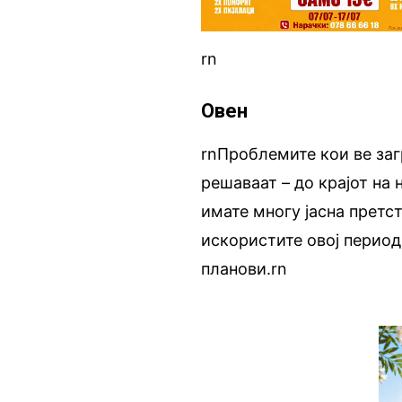
rn
Овен
rnПроблемите кои ве заг
решаваат – до крајот на
имате многу јасна претст
искористите овој период
планови.rn