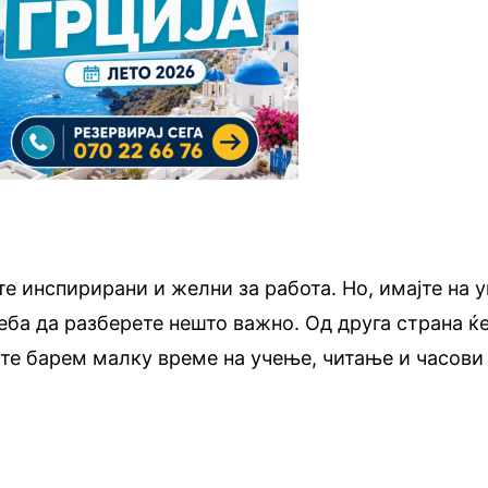
те инспирирани и желни за работа. Но, имајте на 
реба да разберете нешто важно. Од друга страна ќ
те барем малку време на учење, читање и часови