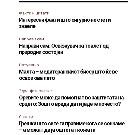
Факти и цитати
Интересни факти што сигурно не сте ги
знаеле
Направи сам
Направи сам: Освежувач за тоалет од
природни состојки
Патувања
Малта – медитеранскиот бисер што ќе ве
освои ова лето
е
Здравје и фитнес
Оревите може да помогнат во заштитата на
срцето: Зошто вреди да ги јадете почесто?
Совети
Грешки што сите ги правиме кога се сончаме
– а можат да ја оштетат кожата