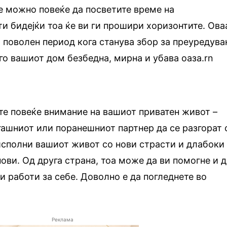
е можно повеќе да посветите време на
и бидејќи тоа ќе ви ги прошири хоризонтите. Ова
а поволен период кога станува збор за преуредув
го вашиот дом безбедна, мирна и убава оаза.rn
те повеќе внимание на вашиот приватен живот –
гашниот или поранешниот партнер да се разгорат 
о исполни вашиот живот со нови страсти и длабоки
ови. Од друга страна, тоа може да ви помогне и д
и работи за себе. Доволно е да погледнете во
Реклама