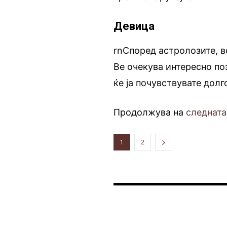
Девица
rnСпоред астролозите, в
Ве очекува интересно по
ќе ја почувствувате дол
Продолжува на
следната
1
2