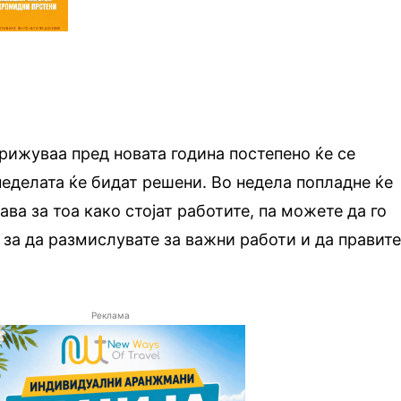
рижуваа пред новата година постепено ќе се
 неделата ќе бидат решени. Во недела попладне ќе
ава за тоа како стојат работите, па можете да го
 за да размислувате за важни работи и да правит
Реклама