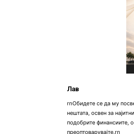
Лав
rnОбидете се да му посв
нештата, освен за најитн
подобрите финансиите, об
преоптоварувајте.rn