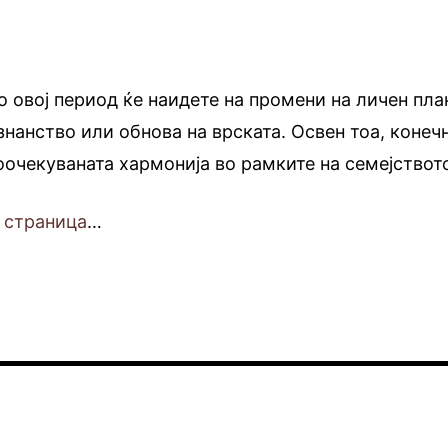
о овој период ќе наидете на промени на личен пла
знанство или обнова на врската. Освен тоа, конеч
гоочекуваната хармонија во рамките на семејствот
 страница
…