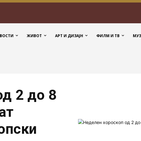
ВОСТИ
ЖИВОТ
АРТ И ДИЗАЈН
ФИЛМ И ТВ
МУ
д 2 до 8
ат
опски