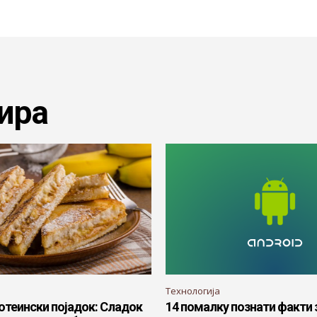
ира
Технологија
отеински појадок: Сладок
14 помалку познати факти