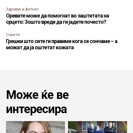
Здравје и фитнес
Оревите може да помогнат во заштитата на
срцето: Зошто вреди да ги јадете почесто?
Совети
Грешки што сите ги правиме кога се сончаме – а
можат да ја оштетат кожата
Може ќе ве
интересира