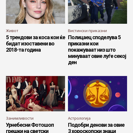
Живот
Вистински приказни
5 трендови за коса кои ќе
Полицаец споделува 5
бидат изоставени во
приказни кои
2018-та година
покажуваат низ што
минуваат овие луѓе секој
ден
Занимливости
Астрологија
Урнебесни Фотошоп
Подобри денови за овие
грешки на светски
3 хороскопски знаци