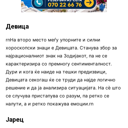
Девица
rnНа второ место меѓу упорните и силни
хороскопски знаци е Девицата. Станува збор за
најрационалниот знак на Зодијакот, па не се
карактеризира со премногу сентименталност.
Дури и кога ќе наиде на тешки предизвици,
Девицата секогаш ќе се труди да најде логично
решение и да ја анализира ситуацијата. На сè што
се случува пристапува со разум, па ретко се
налути, а и ретко покажува емоции.rn
Јарец