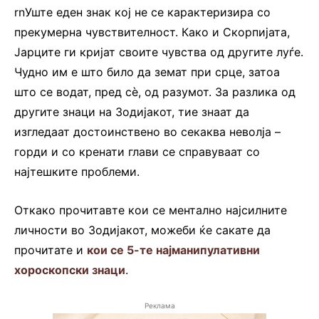
rnУште еден знак кој не се карактеризира со
прекумерна чувствителност. Како и Скорпијата,
Јарците ги кријат своите чувства од другите луѓе.
Чудно им е што било да земат при срце, затоа
што се водат, пред сè, од разумот. За разлика од
другите знаци на Зодијакот, тие знаат да
изгледаат достоинствено во секаква неволја –
горди и со кренати глави се справуваат со
најтешките проблеми.
Откако прочитавте кои се ментално најсилните
личности во Зодијакот, можеби ќе сакате да
прочитате и
кои се 5-те најманипулативни
хороскопски знаци
.
Реклама