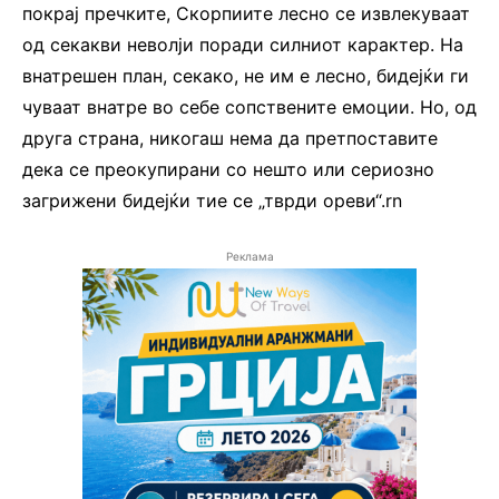
покрај пречките, Скорпиите лесно се извлекуваат
од секакви неволји поради силниот карактер. На
внатрешен план, секако, не им е лесно, бидејќи ги
чуваат внатре во себе сопствените емоции. Но, од
друга страна, никогаш нема да претпоставите
дека се преокупирани со нешто или сериозно
загрижени бидејќи тие се „тврди ореви“.rn
Реклама