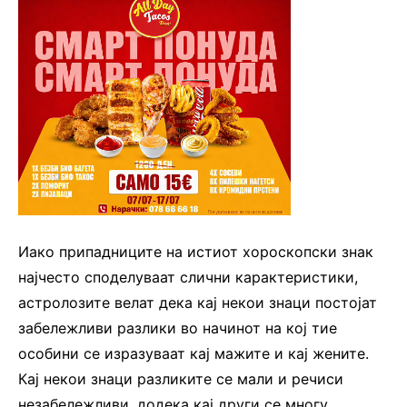
Иако припадниците на истиот хороскопски знак
најчесто споделуваат слични карактеристики,
астролозите велат дека кај некои знаци постојат
забележливи разлики во начинот на кој тие
особини се изразуваат кај мажите и кај жените.
Кај некои знаци разликите се мали и речиси
незабележливи, додека кај други се многу