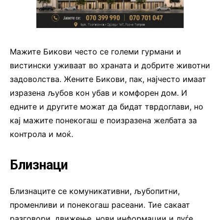
Мажите Бикови често се големи гурмани и
вистински уживаат во храната и добрите животни
задоволства. Жените Бикови, пак, најчесто имаат
изразена љубов кон убав и комфорен дом. И
едните и другите можат да бидат тврдоглави, но
кај мажите понекогаш е поизразена желбата за
контрола и моќ.
Близнаци
Близнаците се комуникативни, љубопитни,
променливи и понекогаш расеани. Тие сакаат
разговори, движење, нови информации и луѓе