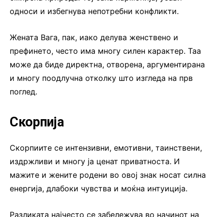
односи и избегнува непотребни конфликти.
Жената Вага, пак, иако делува женствено и
префинето, често има многу силен карактер. Таа
може да биде директна, отворена, аргументирана
и многу поодлучна отколку што изгледа на прв
поглед.
Скорпија
Скорпиите се интензивни, емотивни, таинствени,
издржливи и многу ја ценат приватноста. И
мажите и жените родени во овој знак носат силна
енергија, длабоки чувства и моќна интуиција.
Разликата најчесто се забележува во начинот на