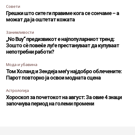
Совети
Грешки што сите ги правиме кога се сончаме – а
можат да ја оштетат кожата
Занимливости
„No Buy“ предизвикот е најпопуларниот тренд:
Зошто сè повеќе луѓе престануваат да купуваат
непотребни работи?
Мода и убавина
Том Холанд и Зендеја меѓу најдобро облечените:
Парот повторно ја освои модната сцена
Астрологија
Хороскоп за почетокот на август: За овие 4 знаци
започнува период на големи промени