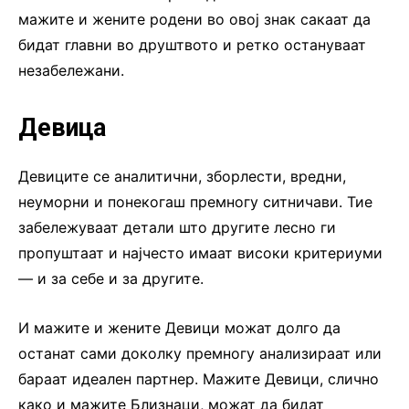
мажите и жените родени во овој знак сакаат да
бидат главни во друштвото и ретко остануваат
незабележани.
Девица
Девиците се аналитични, зборлести, вредни,
неуморни и понекогаш премногу ситничави. Тие
забележуваат детали што другите лесно ги
пропуштаат и најчесто имаат високи критериуми
— и за себе и за другите.
И мажите и жените Девици можат долго да
останат сами доколку премногу анализираат или
бараат идеален партнер. Мажите Девици, слично
како и мажите Близнаци, можат да бидат