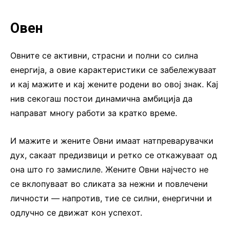
Овен
Овните се активни, страсни и полни со силна
енергија, а овие карактеристики се забележуваат
и кај мажите и кај жените родени во овој знак. Кај
нив секогаш постои динамична амбиција да
направат многу работи за кратко време.
И мажите и жените Овни имаат натпреварувачки
дух, сакаат предизвици и ретко се откажуваат од
она што го замислиле. Жените Овни најчесто не
се вклопуваат во сликата за нежни и повлечени
личности — напротив, тие се силни, енергични и
одлучно се движат кон успехот.