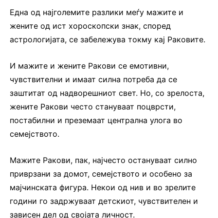
Една од најголемите разлики меѓу мажите и
жените од ист хороскопски знак, според
астрологијата, се забележува токму кај Раковите.
И мажите и жените Ракови се емотивни,
чувствителни и имаат силна потреба да се
заштитат од надворешниот свет. Но, со зрелоста,
жените Ракови често стануваат поцврсти,
постабилни и преземаат централна улога во
семејството.
Мажите Ракови, пак, најчесто остануваат силно
приврзани за домот, семејството и особено за
мајчинската фигура. Некои од нив и во зрелите
години го задржуваат детскиот, чувствителен и
зависен дел од својата личност.