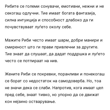
Рибите се големи сонувачи, емотивни, нежни и не
секогаш одлучни. Тие имаат богата фантазија,
силна интуиција и способност длабоко да ги
почувствуваат луѓето околу себе.
Мажите Риби често имаат шарм, добри манири и
смиреност што ги прави привлечни за другите.
Тие знаат да слушаат, да дадат поддршка и луѓето
често се потпираат на нив.
Жените Риби се покревки, поранливи и понекогаш
се борат со недостаток на самодоверба. Но, тоа
не значи дека се слаби. Напротив, кога имаат цел
пред себе, знаат тивко, но упорно да се движат
кон нејзино остварување.