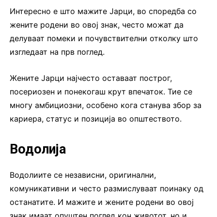
Интересно е што мажите Јарци, во споредба со
жените родени во овој знак, често можат да
делуваат помеки и почувствителни отколку што
изгледаат на прв поглед.
Жените Јарци најчесто оставаат построг,
посериозен и понекогаш крут впечаток. Тие се
многу амбициозни, особено кога станува збор за
кариера, статус и позиција во општеството.
Водолија
Водолиите се независни, оригинални,
комуникативни и често размислуваат поинаку од
останатите. И мажите и жените родени во овој
знак имаат опуштен поглед кон животот, но и