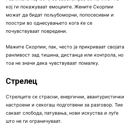
кој ги покажуваат емоциите. Жените Скорпии
можат да бидат пољубоморни, попосесивни и
поостри во однесувањето кога ќе се
почувствуваат повредени.
Мажите Скорпии, пак, често ја прикриваат својата
ранливост зад тишина, дистанца или контрола, но
тоа не значи дека чувствуваат помалку.
Стрелец
Стрелците се страсни, енергични, авантуристички
настроени и секогаш подготвени за разговор. Тие
сакаат слобода, патувања, нови искуства и луѓе
што не ги ограничуваат.