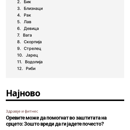
Бик
Близнаци
Рак
Лав
Девица
Вага
Скорпија
Стрелец
Јарец
Водолија
Риби
Најново
Здравје и фитнес
Оревите може да помогнат во заштитата на
срцето: Зошто вреди да ги јадете почесто?