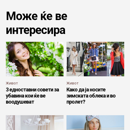
Може ќе ве
интересира
Живот
Живот
3 едноставни совети за
Како да ја носите
убавина кои ќе ве
зимската облека и во
воодушеват
пролет?