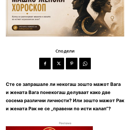
Сподели
Сте се запрашале ли некогаш зошто мажот Вага
и жената Вага понекогаш делуваат како две
сосема различни личности? Или зошто мажот Рак
и жената Рак не се „правени по исти калап“?
Реклама