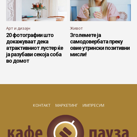
Арт и дизајн
Живот
20 фотографии што
Зголемете ја
докажуваат дека
самодовербата преку
атрактивниот лустер ќе
овие утрински позитивни
ја разубави секоја соба
мисли!
во домот
КОНТАКТ
МАРКЕТИНГ
ИМПРЕСУМ