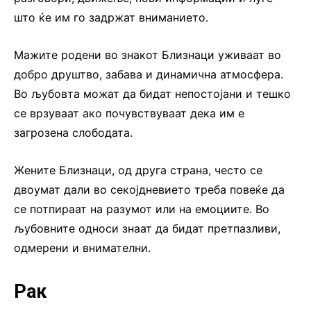
што ќе им го задржат вниманието.
Мажите родени во знакот Близнаци уживаат во
добро друштво, забава и динамична атмосфера.
Во љубовта можат да бидат непостојани и тешко
се врзуваат ако почувствуваат дека им е
загрозена слободата.
Жените Близнаци, од друга страна, често се
двоумат дали во секојдневието треба повеќе да
се потпираат на разумот или на емоциите. Во
љубовните односи знаат да бидат претпазливи,
одмерени и внимателни.
Рак