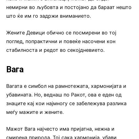
немирни во љубовта и постојано да бараат нешто
што ќе им го задржи вниманието.
Жените Девици обично се посмирени во тој
поглед, попрактични и повеќе насочени кон
стабилноста и редот во секојдневието.
Вага
Вагата е симбол на рамнотежата, хармонијата и
убавината. Но, веднаш по Ракот, ова е еден од
знаците кај кои најмногу се забележува разлика
меѓу мажите и жените.
Мажот Вага најчесто има пријатна, нежна и
смирена природа. Тој сака хармонија, убави