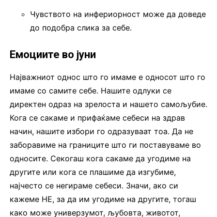
Чувството на инфериорност може да доведе
до подобра слика за себе.
Емоциите во јуни
Најважниот однос што го имаме е односот што го
имаме со самите себе. Нашите одлуки се
директен одраз на зрелоста и нашето самољубие.
Кога се сакаме и прифаќаме себеси на здрав
начин, нашите избори го одразуваат тоа. Да не
заборавиме на границите што ги поставуваме во
односите. Секогаш кога сакаме да угодиме на
другите или кога се плашиме да изгубиме,
најчесто се негираме себеси. Значи, ако си
кажеме НЕ, за да им угодиме на другите, тогаш
како може универзумот, љубовта, животот,