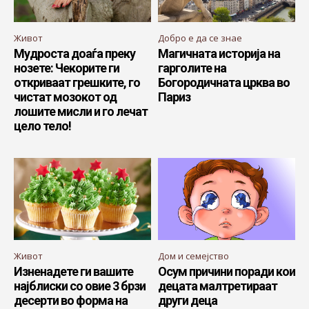
Живот
Добро е да се знае
Мудроста доаѓа преку
Магичната историја на
нозете: Чекорите ги
гарголите на
откриваат грешките, го
Богородичната црква во
чистат мозокот од
Париз
лошите мисли и го лечат
цело тело!
Живот
Дом и семејство
Изненадете ги вашите
Осум причини поради кои
најблиски со овие 3 брзи
децата малтретираат
десерти во форма на
други деца