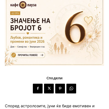
Сподели
Според астролозите, јуни ќе биде емотивен и