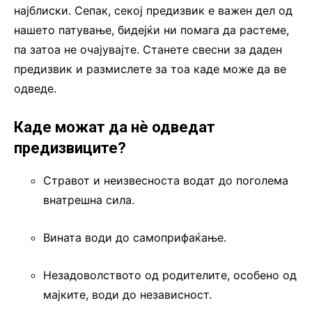
најблиски. Сепак, секој предизвик е важен дел од
нашето патување, бидејќи ни помага да растеме,
па затоа не очајувајте. Станете свесни за даден
предизвик и размислете за тоа каде може да ве
одведе.
Каде можат да нè одведат
предизвиците?
Стравот и неизвесноста водат до поголема
внатрешна сила.
Вината води до самоприфаќање.
Незадоволството од родителите, особено од
мајките, води до независност.