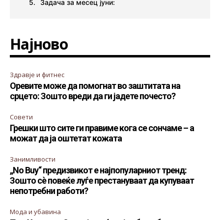
Задача за месец јуни:
Најново
Здравје и фитнес
Оревите може да помогнат во заштитата на
срцето: Зошто вреди да ги јадете почесто?
Совети
Грешки што сите ги правиме кога се сончаме – а
можат да ја оштетат кожата
Занимливости
„No Buy“ предизвикот е најпопуларниот тренд:
Зошто сè повеќе луѓе престануваат да купуваат
непотребни работи?
Мода и убавина