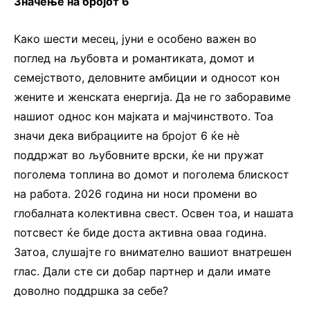
Значење на бројот 6
Како шести месец, јуни е особено важен во
поглед на љубовта и романтиката, домот и
семејството, деловните амбиции и односот кон
жените и женската енергија. Да не го заборавиме
нашиот однос кон мајката и мајчинството. Тоа
значи дека вибрациите на бројот 6 ќе нè
поддржат во љубовните врски, ќе ни пружат
поголема топлина во домот и поголема блискост
на работа. 2026 година ни носи промени во
глобалната колективна свест. Освен тоа, и нашата
потсвест ќе биде доста активна оваа година.
Затоа, слушајте го внимателно вашиот внатрешен
глас. Дали сте си добар партнер и дали имате
доволно поддршка за себе?