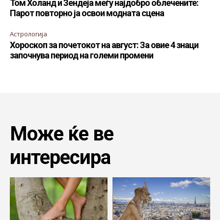
Том Холанд и Зендеја меѓу најдобро облечените:
Парот повторно ја освои модната сцена
Астрологија
Хороскоп за почетокот на август: За овие 4 знаци
започнува период на големи промени
Може ќе ве
интересира