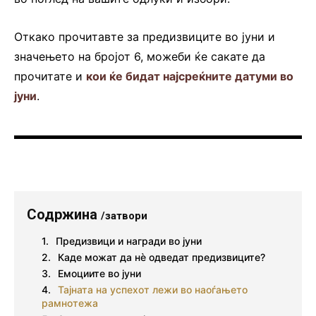
Откако прочитавте за предизвиците во јуни и
значењето на бројот 6, можеби ќе сакате да
прочитате и
кои ќе бидат најсреќните датуми во
јуни
.
Содржина
/затвори
Предизвици и награди во јуни
Каде можат да нè одведат предизвиците?
Емоциите во јуни
Тајната на успехот лежи во наоѓањето
рамнотежа