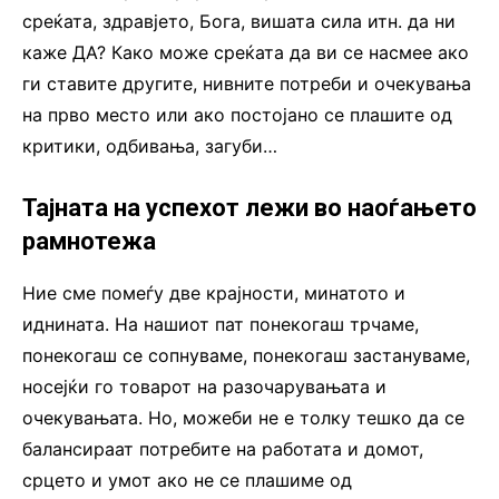
среќата, здравјето, Бога, вишата сила итн. да ни
каже ДА? Како може среќата да ви се насмее ако
ги ставите другите, нивните потреби и очекувања
на прво место или ако постојано се плашите од
критики, одбивања, загуби…
Тајната на успехот лежи во наоѓањето
рамнотежа
Ние сме помеѓу две крајности, минатото и
иднината. На нашиот пат понекогаш трчаме,
понекогаш се сопнуваме, понекогаш застануваме,
носејќи го товарот на разочарувањата и
очекувањата. Но, можеби не е толку тешко да се
балансираат потребите на работата и домот,
срцето и умот ако не се плашиме од