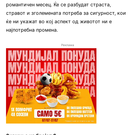
романтичен месец. Ќе се разбудат страста,
стравот и зголемената потреба за сигурност, кои
ќе ни укажат во кој аспект од животот ни е
најпотребна промена.
Реклама