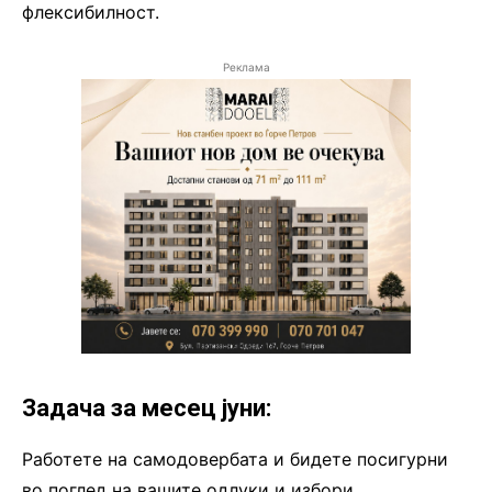
флексибилност.
Реклама
Задача за месец јуни:
Работете на самодовербата и бидете посигурни
во поглед на вашите одлуки и избори.