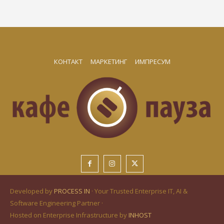
КОНТАКТ
МАРКЕТИНГ
ИМПРЕСУМ
Developed by
PROCESS IN
· Your Trusted Enterprise IT, AI &
Software Engineering Partner ·
Hosted on Enterprise Infrastructure by
INHOST