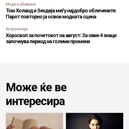
Мода и убавина
Том Холанд и Зендеја меѓу најдобро облечените:
Парот повторно ја освои модната сцена
Астрологија
Хороскоп за почетокот на август: За овие 4 знаци
започнува период на големи промени
Може ќе ве
интересира