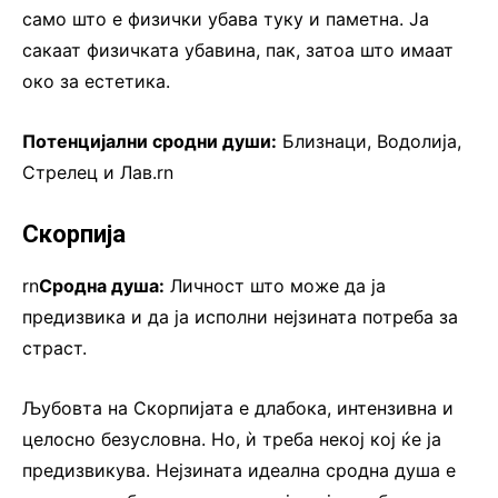
само што е физички убава туку и паметна. Ја
сакаат физичката убавина, пак, затоа што имаат
око за естетика.
Потенцијални сродни души:
Близнаци, Водолија,
Стрелец и Лав.rn
Скорпија
rn
Сродна душа:
Личност што може да ја
предизвика и да ја исполни нејзината потреба за
страст.
Љубовта на Скорпијата е длабока, интензивна и
целосно безусловна. Но, ѝ треба некој кој ќе ја
предизвикува. Нејзината идеална сродна душа е