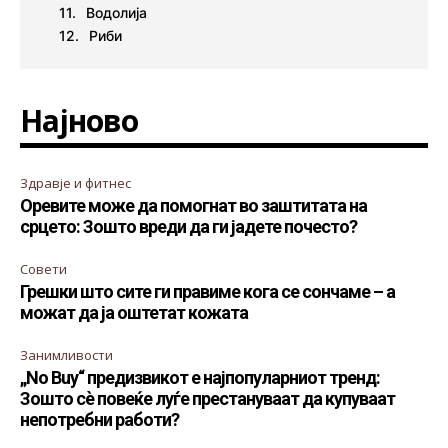
Водолија
Риби
Најново
Здравје и фитнес
Оревите може да помогнат во заштитата на
срцето: Зошто вреди да ги јадете почесто?
Совети
Грешки што сите ги правиме кога се сончаме – а
можат да ја оштетат кожата
Занимливости
„No Buy“ предизвикот е најпопуларниот тренд:
Зошто сè повеќе луѓе престануваат да купуваат
непотребни работи?