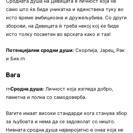
Сродната душа на Девицата е личност која не
само што ќе биде уникатна и единствена туку во
исто време амбициозна и дружељубива. Со други
зборови, на Девицата ѝ треба некој кој ќе биде
исто толку посветен во врската како и таа!
Потенцијални сродни души:
Скорпија, Јарец, Рак
и Бик.rn
Вага
rn
Сродна душа:
Личност која изгледа добро,
паметна и полна со самодоверба.
Вагите имаат високи стандарди кога станува збор
за љубовта и нема да се задоволат со ништо.
Нивната сродна душа најверојатно е онаа која не