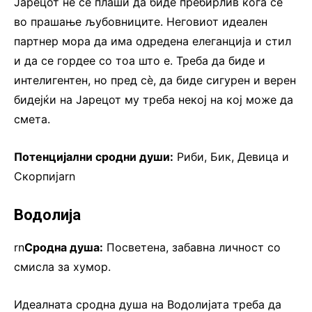
Јарецот не се плаши да биде пребирлив кога се
во прашање љубовниците. Неговиот идеален
партнер мора да има одредена елеганција и стил
и да се гордее со тоа што е. Треба да биде и
интелигентен, но пред сè, да биде сигурен и верен
бидејќи на Јарецот му треба некој на кој може да
смета.
Потенцијални сродни души:
Риби, Бик, Девица и
Скорпијаrn
Водолија
rn
Сродна душа:
Посветена, забавна личност со
смисла за хумор.
Идеалната сродна душа на Водолијата треба да