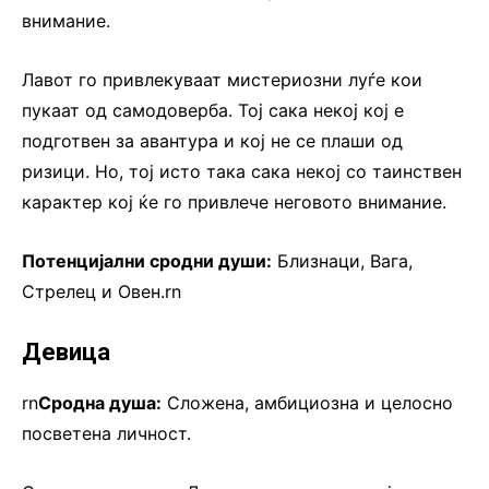
внимание.
Лавот го привлекуваат мистериозни луѓе кои
пукаат од самодоверба. Тој сака некој кој е
подготвен за авантура и кој не се плаши од
ризици. Но, тој исто така сака некој со таинствен
карактер кој ќе го привлече неговото внимание.
Потенцијални сродни души:
Близнаци, Вага,
Стрелец и Овен.rn
Девица
rn
Сродна душа:
Сложена, амбициозна и целосно
посветена личност.