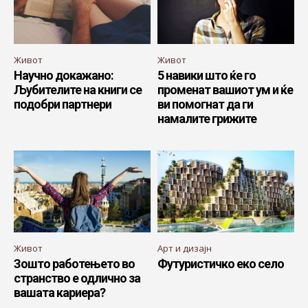
Живот
Живот
Научно докажано:
5 навики што ќе го
Љубителите на книги се
променат вашиот ум и ќе
подобри партнери
ви помогнат да ги
намалите грижите
Живот
Арт и дизајн
Зошто работењето во
Футуристичко еко село
странство е одлично за
вашата кариера?