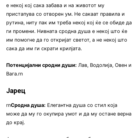
е некој кој сака забава и на животот му
пристапува со отворен ум. Не сакаат правила и
рутина, ниту пак им треба некој кој ќе се обиде да
ги промени. Нивната сродна душа е некој што ќе
им помогне да го откријат светот, а не некој што
сака да им ги скрати крилјата.
Потенцијални сродни души:
Лав, Водолија, Овен и
Вага.rn
Јарец
rn
Сродна душа:
Елегантна душа со стил која
може да му го окупира умот и да му остане верна
до крај.