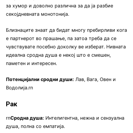
за хумор и доволно различна за да ја разбие
секојдневната монотонија.
Близнаците знаат да бидат многу пребирливи кога
е партнерот во прашање, па затоа треба да се
чувствувате посебно доколку ве изберат. Нивната
идеална сродна душа е некој што е смешен,
паметен и интересен.
Потенцијални сродни души:
Лав, Вага, Овен и
Водолија.rn
Рак
rn
Сродна душа:
Интелигентна, нежна и сензуална
душа, полна со емпатија.