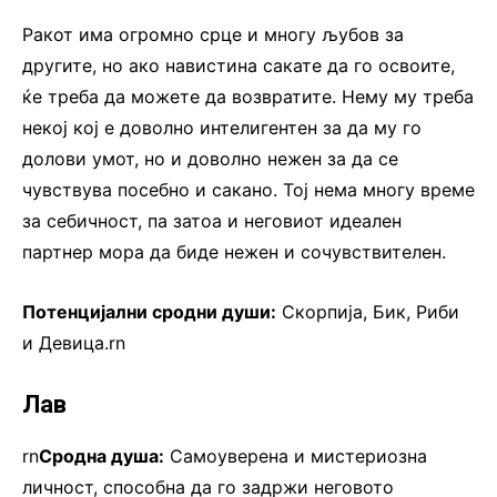
Ракот има огромно срце и многу љубов за
другите, но ако навистина сакате да го освоите,
ќе треба да можете да возвратите. Нему му треба
некој кој е доволно интелигентен за да му го
долови умот, но и доволно нежен за да се
чувствува посебно и сакано. Тој нема многу време
за себичност, па затоа и неговиот идеален
партнер мора да биде нежен и сочувствителен.
Потенцијални сродни души:
Скорпија, Бик, Риби
и Девица.rn
Лав
rn
Сродна душа:
Самоуверена и мистериозна
личност, способна да го задржи неговото