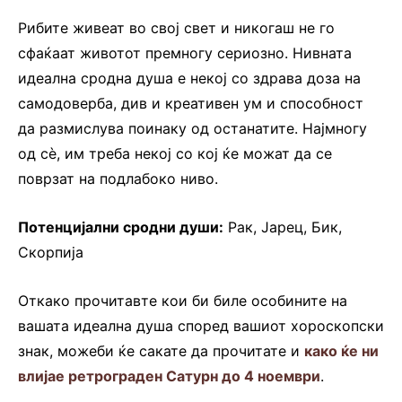
Рибите живеат во свој свет и никогаш не го
сфаќаат животот премногу сериозно. Нивната
идеална сродна душа е некој со здрава доза на
самодоверба, див и креативен ум и способност
да размислува поинаку од останатите. Најмногу
од сè, им треба некој со кој ќе можат да се
поврзат на подлабоко ниво.
Потенцијални сродни души:
Рак, Јарец, Бик,
Скорпија
Откако прочитавте кои би биле особините на
вашата идеална душа според вашиот хороскопски
знак, можеби ќе сакате да прочитате и
како ќе ни
влијае ретрограден Сатурн до 4 ноември
.