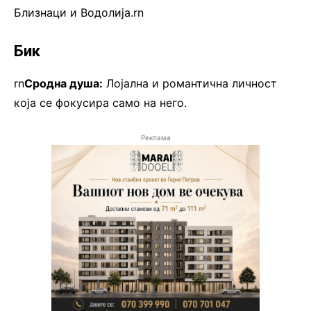
Близнаци и Водолија.rn
Бик
rn
Сродна душа:
Лојална и романтична личност
која се фокусира само на него.
Реклама