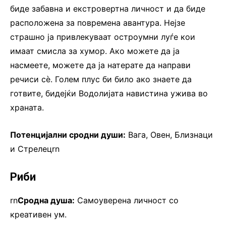
биде забавна и екстровертна личност и да биде
расположена за повремена авантура. Нејзе
страшно ја привлекуваат остроумни луѓе кои
имаат смисла за хумор. Ако можете да ја
насмеете, можете да ја натерате да направи
речиси сè. Голем плус би било ако знаете да
готвите, бидејќи Водолијата навистина ужива во
храната.
Потенцијални сродни души:
Вага, Овен, Близнаци
и Стрелецrn
Риби
rn
Сродна душа:
Самоуверена личност со
креативен ум.