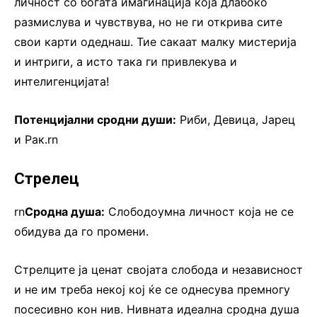
личност со богата имагинација која длабоко
размислува и чувствува, но не ги открива сите
свои карти одеднаш. Тие сакаат малку мистерија
и интриги, а исто така ги привлекува и
интелигенцијата!
Потенцијални сродни души:
Риби, Девица, Јарец
и Рак.rn
Стрелец
rn
Сродна душа:
Слободоумна личност која не се
обидува да го промени.
Стрелците ја ценат својата слобода и независност
и не им треба некој кој ќе се однесува премногу
посесивно кон нив. Нивната идеална сродна душа