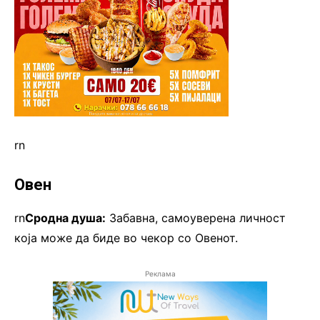
rn
Овен
rn
Сродна душа:
Забавна, самоуверена личност
која може да биде во чекор со Овенот.
Реклама