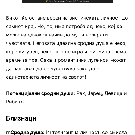
Бикот ќе остане верен на вистинската личност до
самиот крај. Но, тој има потреба од некој кој ќе
може на еднаков начин да му ги возврати
чувствата. Неговата идеална сродна душа е некој
кој е сигурен, некој што не игра игри. Бикот нема
време за тоа. Сака и романтични луѓе кои можат
да направат да се чувствува како да е
единствената личност на светот!
Потенцијални сродни души:
Рак, Јарец, Девица и
Риби.rn
Близнаци
rn
Сродна душа:
Интелигентна личност, со смисла