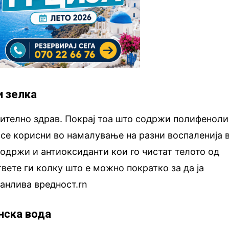
и зелка
чително здрав. Покрај тоа што содржи полифеноли
 се корисни во намалување на разни воспаленија 
 содржи и антиоксиданти кои го чистат телото од
вете ги колку што е можно пократко за да ја
ранлива вредност.rn
инска вода