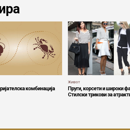
ира
Живот
 пријателска комбинација
Пруги, корсети и широки ф
Стилски трикови за атракт