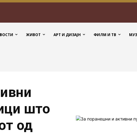
ВОСТИ
ЖИВОТ
АРТ И ДИЗАЈН
ФИЛМ И ТВ
МУ
тивни
ици што
от од