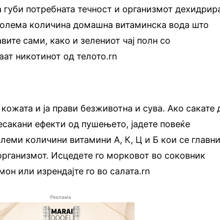
а губи потребната течност и организмот дехидрир
голема количина домашна витаминска вода што
вите сами, како и зелениот чај полн со
аат никотинот од телото.rn
кожата и ја прави безживотна и сува. Ако сакате 
есакани ефекти од пушењето, јадете повеќе
леми количини витамини А, К, Ц и Б кои се главн
организмот. Исцедете го морковот во соковник
он или изрендајте го во салата.rn
Реклама