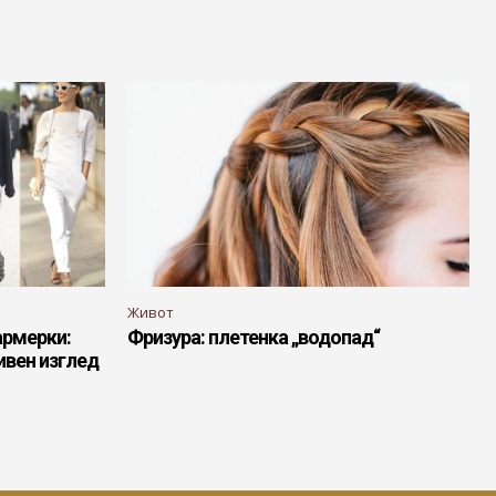
Живот
армерки:
Фризура: плетенка „водопад“
ивен изглед