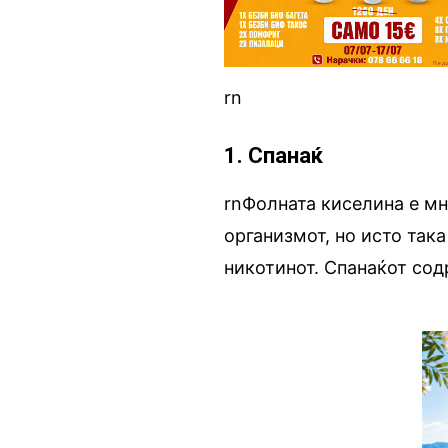
rn
1. Спанаќ
rnФолната киселина е мн
организмот, но исто так
никотинот. Спанаќот со