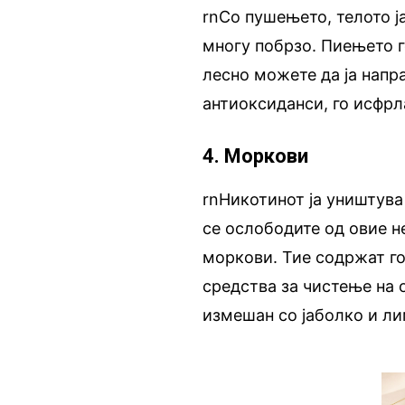
rnСо пушењето, телото ј
многу побрзо. Пиењето 
лесно можете да ја напра
антиоксиданси, го исфрл
4. Моркови
rnНикотинот ја уништува 
се ослободите од овие н
моркови. Тие содржат го
средства за чистење на 
измешан со јаболко и лим