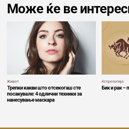
Може ќе ве интерес
Живот
Астрологија
Трепки какви што отсекогаш сте
Бик и рак –
посакувале: 4 одлични техники за
нанесување маскара