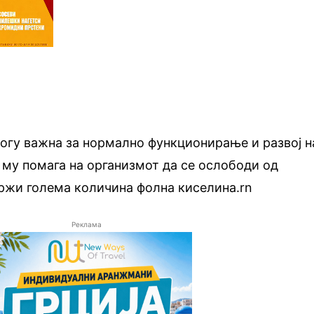
огу важна за нормално функционирање и развој н
а му помага на организмот да се ослободи од
држи голема количина фолна киселина.rn
Реклама