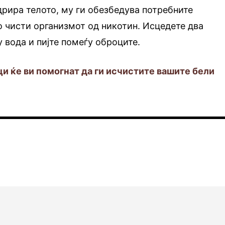
дрира телото, му ги обезбедува потребните
го чисти организмот од никотин. Исцедете два
 вода и пијте помеѓу оброците.
и ќе ви помогнат да ги исчистите вашите бели