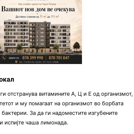
токал
ги отстранува витамините А, Ц и Е од организмот,
итетот и му помагаат на организмот во борбата
 бактерии. За да ги надоместите изгубените
ли испијте чаша лимонада.