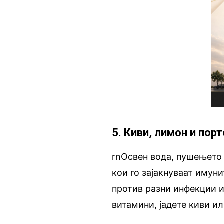
5. Киви, лимон и пор
rnОсвен вода, пушењето 
кои го зајакнуваат имун
против разни инфекции и
витамини, јадете киви и