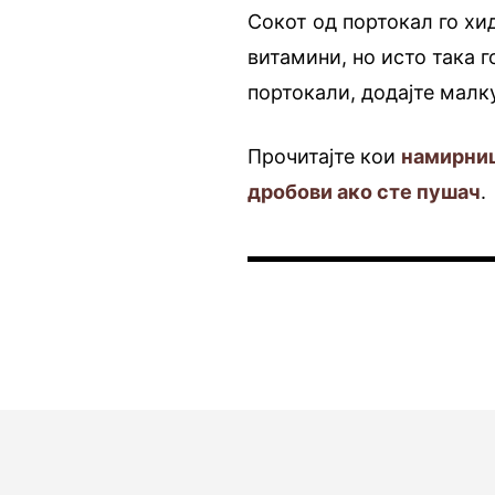
Сокот од портокал го хи
витамини, но исто така 
портокали, додајте малку
Прочитајте кои
намирниц
дробови ако сте пушач
.