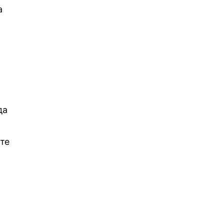
а
да
ите