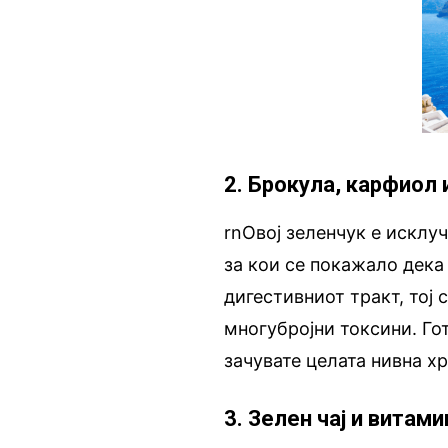
2. Брокула, карфиол 
rnОвој зеленчук е исклу
за кои се покажало дека
дигестивниот тракт, тој
многубројни токсини. Гот
зачувате целата нивна х
3. Зелен чај и витам