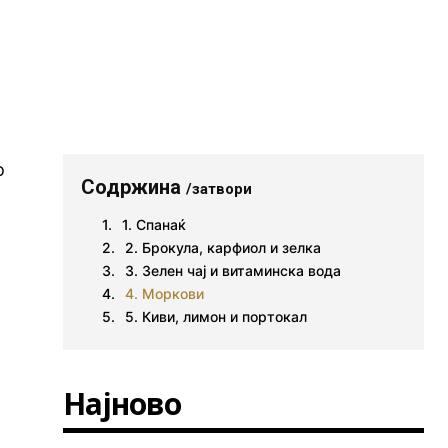
о
Содржина
/затвори
1. Спанаќ
2. Брокула, карфиол и зелка
3. Зелен чај и витаминска вода
4. Моркови
5. Киви, лимон и портокал
Најново