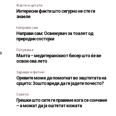
Факти и цитати
Интересни факти што сигурно не сте ги
знаеле
Направи сам
Направи сам: Освежувач за тоалет од
природни состојки
Патувања
а
Малта – медитеранскиот бисер што ќе ве
освои ова лето
Здравје и фитнес
Оревите може да помогнат во заштитата на
срцето: Зошто вреди да ги јадете почесто?
Совети
Грешки што сите ги правиме кога се сончаме
– а можат да ја оштетат кожата