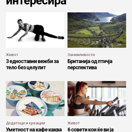
интересира
Живот
Занимливости
3 едноставни вежби за
Британија од птичја
тело без целулит
перспектива
Додатоци и креации
Живот
Уметност на кафе каква
6 совети кои ќе ви ја