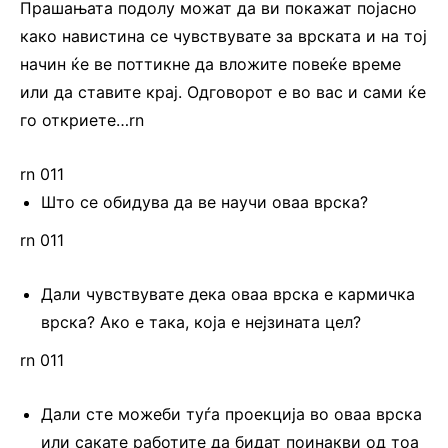
Прашањата подолу можат да ви покажат појасно
како навистина се чувствувате за врската и на тој
начин ќе ве поттикне да вложите повеќе време
или да ставите крај. Одговорот е во вас и сами ќе
го откриете…rn
rn 011
Што се обидува да ве научи оваа врска?
rn 011
Дали чувствувате дека оваа врска е кармичка
врска? Ако е така, која е нејзината цел?
rn 011
Дали сте можеби туѓа проекција во оваа врска
или сакате работите да бидат поинакви од тоа