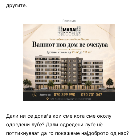
другите.
Реклама
Дали ни се допаѓа кои сме кога сме околу
одредени луѓе? Дали одредени луѓе нè
поттикнуваат да го покажеме најдоброто од нас?