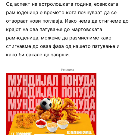
Од аспект на астролошката година, есенската
рамноденица е времето кога почнуваат да се
отвораат нови поглавја. Иако нема да стигнеме до
крајот на ова патување до мартовската
рамноденица, можеме да размислиме како
стигнавме до оваа фаза од нашето патување и
како би сакале да заврши.
Реклама