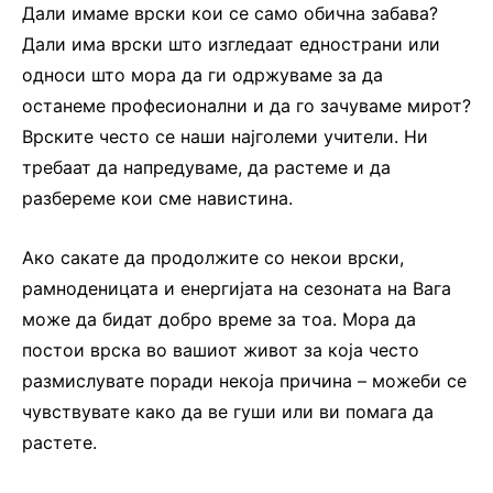
Дали имаме врски кои се само обична забава?
Дали има врски што изгледаат еднострани или
односи што мора да ги одржуваме за да
останеме професионални и да го зачуваме мирот?
Врските често се наши најголеми учители. Ни
требаат да напредуваме, да растеме и да
разбереме кои сме навистина.
Ако сакате да продолжите со некои врски,
рамноденицата и енергијата на сезоната на Вага
може да бидат добро време за тоа. Мора да
постои врска во вашиот живот за која често
размислувате поради некоја причина – можеби се
чувствувате како да ве гуши или ви помага да
растете.