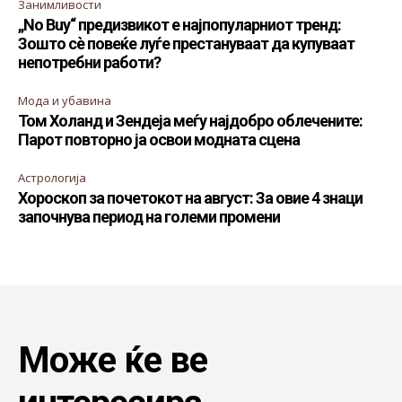
Занимливости
„No Buy“ предизвикот е најпопуларниот тренд:
Зошто сè повеќе луѓе престануваат да купуваат
непотребни работи?
Мода и убавина
Том Холанд и Зендеја меѓу најдобро облечените:
Парот повторно ја освои модната сцена
Астрологија
Хороскоп за почетокот на август: За овие 4 знаци
започнува период на големи промени
Може ќе ве