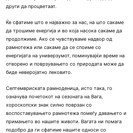
други да процветаат.
Ќе сфатиме што е најважно за нас, на што сакаме
да трошиме енергија и во која насока сакаме да
продолжиме. Ако се чувствуваме надвор од
рамнотежа или сакаме да се споиме со
енергијата на универзумот, поминувајќи време на
отворено и поврзувањето со природата може да
биде неверојатно лековито.
Септемвриската рамноденица, исто така, го
означува почетокот на сезоната на Вага,
хороскопски знак силно поврзан со
воспоставувањето рамнотежа помеѓу давањето и
примањето во нашите животи. Вагата ни помага
подобро да ги сфатиме нашите односи со