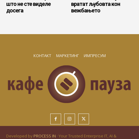
што не сте виделе
вратат љубовта кон
досега
вежбањето
КОНТАКТ
МАРКЕТИНГ
ИМПРЕСУМ
Developed by
PROCESS IN
· Your Trusted Enterprise IT, AI &