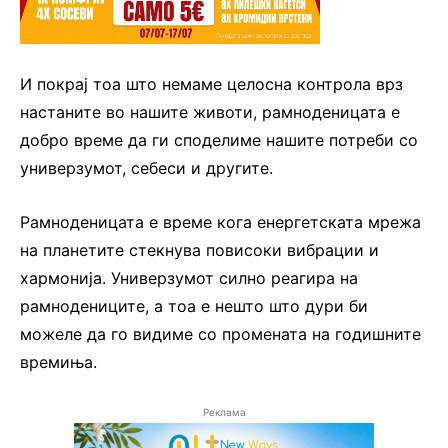
И покрај тоа што немаме целосна контрола врз
настаните во нашите животи, рамноденицата е
добро време да ги споделиме нашите потреби со
универзумот, себеси и другите.
Рамноденицата е време кога енергетската мрежа
на планетите стекнува повисоки вибрации и
хармонија. Универзумот силно реагира на
рамнодениците, а тоа е нешто што дури би
можеле да го видиме со промената на годишните
времиња.
Реклама