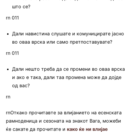
што се?
rn 011
Дали навистина слушате и комуницирате јасно
во оваа врска или само претпоставувате?
rn 011
Дали нешто треба да се промени во оваа врска
и ако е така, дали таа промена може да дојде
од вас?
rn
rnОткако прочитавте за влијанието на есенската
рамноденица и сезоната на знакот Вага, можеби
ќе сакате да прочитате и
како ќе ни влијае