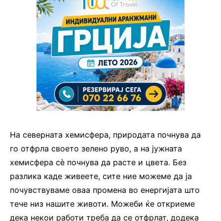
На северната хемисфера, природата почнува да
го отфрла своето зелено руво, а на јужната
хемисфера сè почнува да расте и цвета. Без
разлика каде живеете, сите ние можеме да ја
почувствуваме оваа промена во енергијата што
тече низ нашите животи. Можеби ќе откриеме
дека некои работи треба да се отфрлат, додека