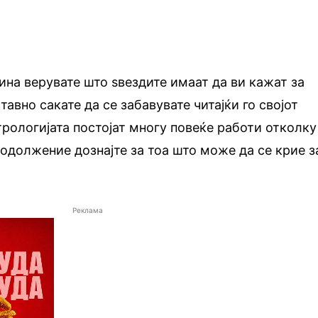
ина верувате што ѕвездите имаат да ви кажат за
авно сакате да се забавувате читајќи го својот
трологијата постојат многу повеќе работи отколку
родолжение дознајте за тоа што може да се крие з
Реклама