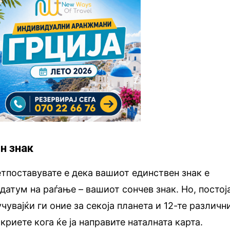
н знак
етпоставувате е дека вашиот единствен знак е
датум на раѓање – вашиот сончев знак. Но, постој
чувајќи ги оние за секоја планета и 12-те различн
откриете кога ќе ја направите наталната карта.