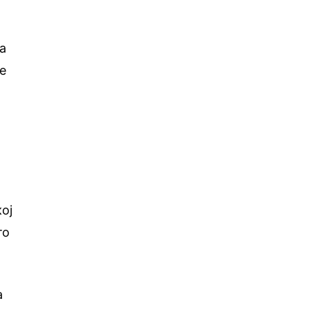
оа
 е
ој
то
а