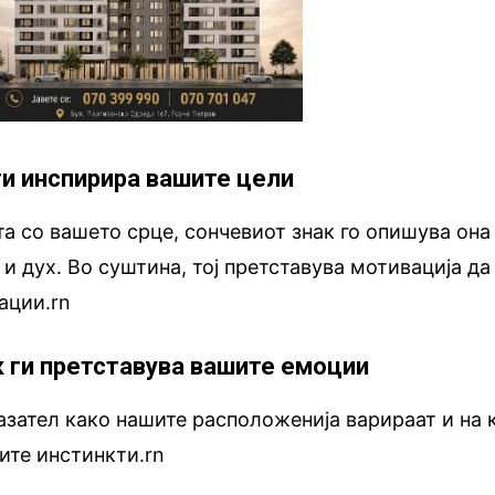
ги инспирира вашите цели
та со вашето срце, сончевиот знак го опишува она
и дух. Во суштина, тој претставува мотивација да
ации.rn
 ги претставува вашите емоции
азател како нашите расположенија варираат и на к
ите инстинкти.rn