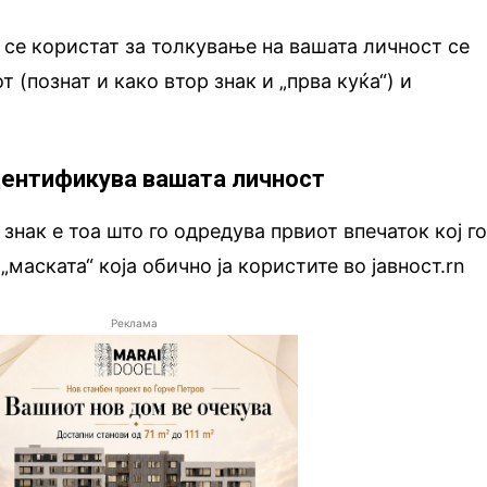
и се користат за толкување на вашата личност се
т (познат и како втор знак и „прва куќа“) и
дентификува вашата личност
 знак е тоа што го одредува првиот впечаток кој г
„маската“ која обично ја користите во јавност.rn
Реклама