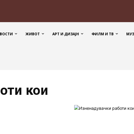
ВОСТИ
ЖИВОТ
АРТ И ДИЗАЈН
ФИЛМ И ТВ
МУ
оти кои