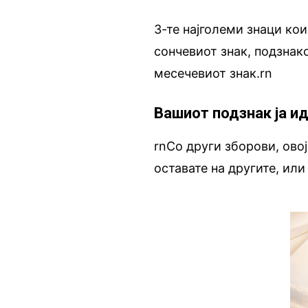
3-те најголеми знаци ко
сончевиот знак, подзнако
месечевиот знак.rn
Вашиот подзнак ја и
rnСо други зборови, овој
оставате на другите, или 