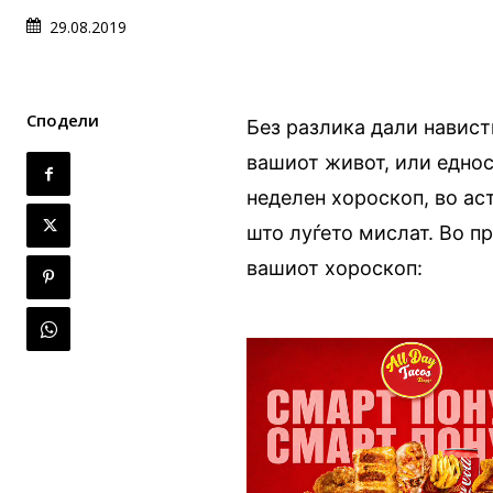
29.08.2019
Сподели
Без разлика дали навист
вашиот живот, или едност
неделен хороскоп, во ас
што луѓето мислат. Во п
вашиот хороскоп: