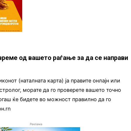
време од вашето раѓање за да се направи
конот (наталната карта) ја правите онлајн или
астролог, морате да го проверете вашето точно
огаш ќе бидете во можност правилно да го
он.rn
Реклама