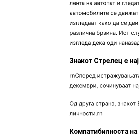
лента на автопат и гледа
автомобилите се движат 
изгледаат како да се дв
различна брзина. Ист слу
изгледа дека оди наназад
Знакот Стрелец е нај
rnСпоред истражувањата,
декември, сочинуваат на
Од друга страна, знакот 
личности.rn
Компатибилноста на 