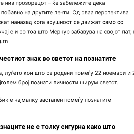
те низ прозорецот – ќе забележите дека
побавно на другите ленти. Од оваа перспектива
ижат наназад кога всушност се движат само со
чај е и со тоа што Меркур забавува на својот пат, 
.rn
честиот знак во светот на познатите
 луѓето кои што се родени помеѓу 22 ноември и 
јголем број познати личности ширум светот.
Бик е најмалку застапен помеѓу познатите
знаците не е толку сигурна како што