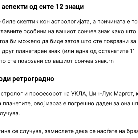
 аспекти од сите 12 знаци
 биле скептик кон астрологијата, а причината е т
 главните особини на вашиот сончев знак како што
тоа би можело да биде затоа што сте поврзани за
 друг планетарен знак (или една од останатите 11
то сте поврзани со вашиот сончев знак.rn
оди ретроградно
стролог и професорот на УКЛА, Џин-Лук Маргот, к
а планетите, овој израз е погрешно даден за она ш
лучува.
ина се случува, замислете дека се наоѓате на брз