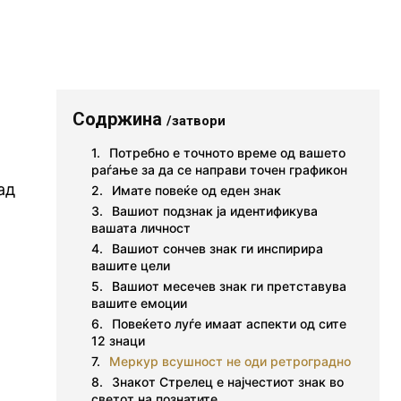
Содржина
/затвори
Потребно е точното време од вашето
раѓање за да се направи точен графикон
ад
Имате повеќе од еден знак
Вашиот подзнак ја идентификува
вашата личност
Вашиот сончев знак ги инспирира
вашите цели
Вашиот месечев знак ги претставува
вашите емоции
Повеќето луѓе имаат аспекти од сите
12 знаци
Меркур всушност не оди ретроградно
Знакот Стрелец е најчестиот знак во
светот на познатите