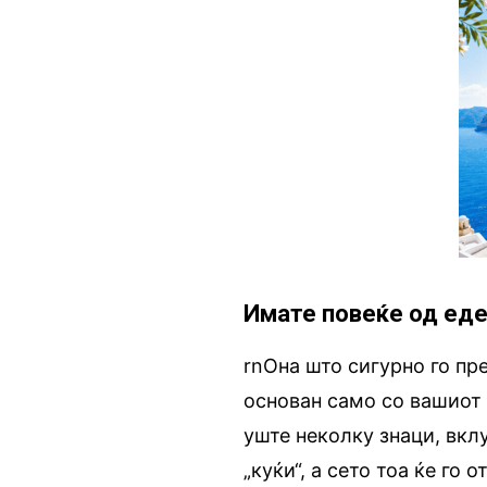
Имате повеќе од еде
rnОна што сигурно го пр
основан само со вашиот 
уште неколку знаци, вклу
„куќи“, а сето тоа ќе го 