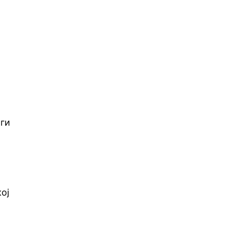
 ги
ој