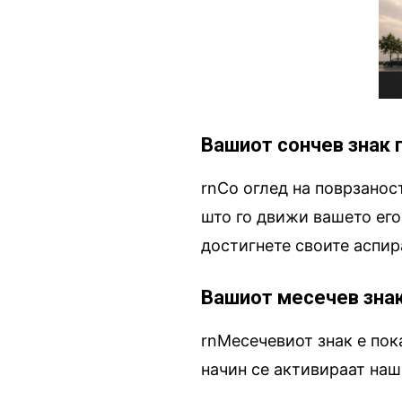
Вашиот сончев знак 
rnСо оглед на поврзанос
што го движи вашето его 
достигнете своите аспир
Вашиот месечев знак
rnМесечевиот знак е пок
начин се активираат наш