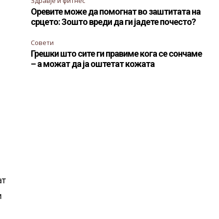
Здравје и фитнес
Оревите може да помогнат во заштитата на
срцето: Зошто вреди да ги јадете почесто?
Совети
Грешки што сите ги правиме кога се сончаме
– а можат да ја оштетат кожата
ат
и