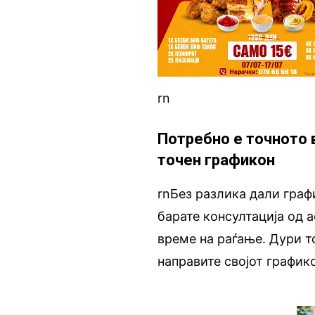
rn
Потребно е точното 
точен графикон
rnБез разлика дали графи
барате консултација од 
време на раѓање. Дури т
направите својот график