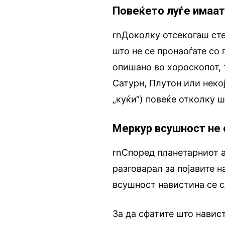
Повеќето луѓе имаат
rnДоколку отсекогаш сте
што не се пронаоѓате со
опишано во хороскопот, 
Сатурн, Плутон или некој
„куќи“) повеќе отколку ш
Меркур всушност не 
rnСпоред планетарниот а
разговарал за појавите н
всушност навистина се с
За да сфатите што навист