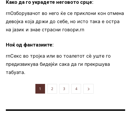
Како да го украдете неговото срце:
rnОзборувачот во него ќе се приклони кон отмена
девојка која држи до себе, но исто така е остра
на јазик и знае страсни говори.rn
Ноќ од фантазиите:
rnСекс во тројка или во тоалетот сè уште го
предизвикува бидејќи сака да ги прекршува
табуата.
1
2
3
4