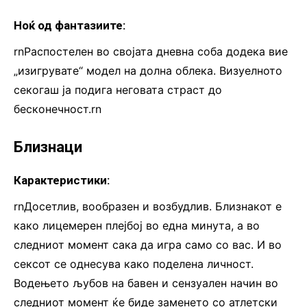
Ноќ од фантазиите:
rnРаспостелен во својата дневна соба додека вие
„изигрувате“ модел на долна облека. Визуелното
секогаш ја подига неговата страст до
бесконечност.rn
Близнаци
Карактеристики:
rnДосетлив, вообразен и возбудлив. Близнакот е
како лицемерен плејбој во една минута, а во
следниот момент сака да игра само со вас. И во
сексот се однесува како поделена личност.
Водењето љубов на бавен и сензуален начин во
следниот момент ќе биде заменето со атлетски