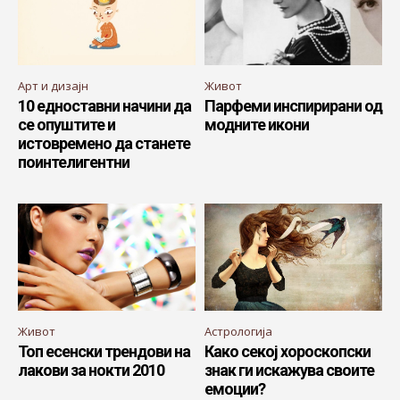
Арт и дизајн
Живот
10 едноставни начини да
Парфеми инспирирани од
се опуштите и
модните икони
истовремено да станете
поинтелигентни
Живот
Астрологија
Топ есенски трендови на
Како секој хороскопски
лакови за нокти 2010
знак ги искажува своите
емоции?