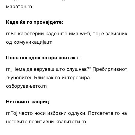
маратон.rn
Каде ќе го пронајдете:
rnВо кафетерии каде што има wi-fi, тој е зависник
од комуникација.rn
Полн погодок за прв контакт:
rn„Нема да веруваш што слушнав?“ Пребирливиот
љубопитен Близнак го интересира
озборувањето.rn
Неговиот каприц:
rnТој често носи избрзни одлуки. Потсетете го на
неговите позитивни квалитети.rn