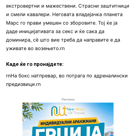
екстровертни и мажествени. Страсни заштитници
и смели кавалери. Неговата владејачка планета
Марс го прави умешен со зборовите. Тој ќе ја
даде иницијативата за секс и ќе сака да
доминира, сè што вие треба да направите е да
уживате во возењето.rn
Каде ќе го пронајдете:
rnНа бокс натпревар, во потрага по адреналински
предизвици.rn
Реклама