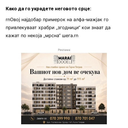
Како да го украдете неговото срце:
rnОвој најдобар примерок на алфа-мажјак го
привлекуваат храбри „згодници“ кои знаат да
кажат по некоја „мрсна“ шега.rn
Реклама