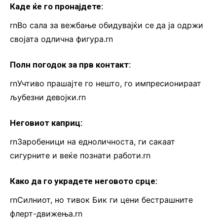
Каде ќе го пронајдете:
rnВо сала за вежбање обидувајќи се да ја одржи
својата одлична фигура.rn
Полн погодок за прв контакт:
rnУчтиво прашајте го нешто, го импресионираат
љубезни девојки.rn
Неговиот каприц:
rnЗаробеници на едноличноста, ги сакаат
сигурните и веќе познати работи.rn
Како да го украдете неговото срце:
rnСилниот, но тивок Бик ги цени бестрашните
флерт-движења.rn