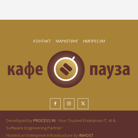
КОНТАКТ
МАРКЕТИНГ
ИМПРЕСУМ
Developed by
PROCESS IN
· Your Trusted Enterprise IT, AI &
Software Engineering Partner ·
Hosted on Enterprise Infrastructure by
INHOST