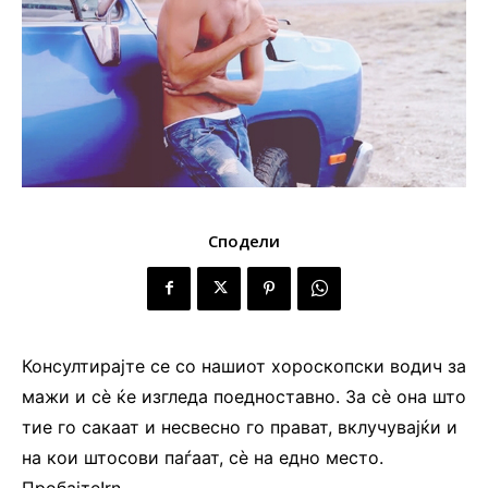
Сподели
Консултирајте се со нашиот хороскопски водич за
мажи и сè ќе изгледа поедноставно. За сè она што
тие го сакаат и несвесно го прават, вклучувајќи и
на кои штосови паѓаат, сè на едно место.
Пробајте!rn