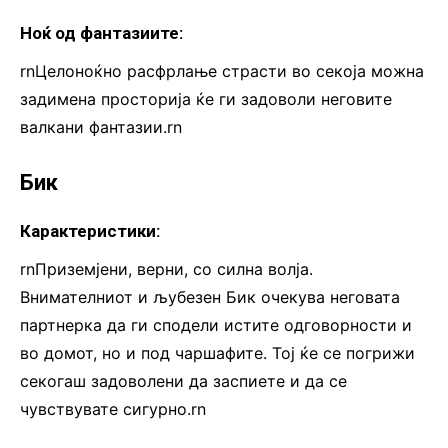
Ноќ од фантазиите:
rnЦелоноќно расфрлање страсти во секоја можна
задимена просторија ќе ги задоволи неговите
валкани фантазии.rn
Бик
Карактеристики:
rnПриземјени, верни, со силна волја.
Внимателниот и љубезен Бик очекува неговата
партнерка да ги сподели истите одговорности и
во домот, но и под чаршафите. Тој ќе се погрижи
секогаш задоволени да заспиете и да се
чувствувате сигурно.rn