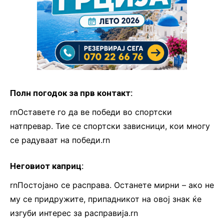
Полн погодок за прв контакт:
rnОставете го да ве победи во спортски
натпревар. Тие се спортски зависници, кои многу
се радуваат на победи.rn
Неговиот каприц:
rnПостојано се расправа. Останете мирни – ако не
му се придружите, припадникот на овој знак ќе
изгуби интерес за расправија.rn