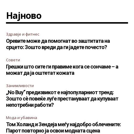
Најново
Здравје и фитнес
Оревите може да помогнат во заштитата на
срцето: Зошто вреди да ги јадете почесто?
Совети
Грешки што сите ги правиме кога се сончаме – а
можат да ја оштетат кожата
Занимливости
„No Buy“ предизвикот е најпопуларниот тренд:
Зошто сè повеќе луѓе престануваат да купуваат
непотребни работи?
Мода и убавина
Том Холанд и Зендеја меѓу најдобро облечените:
Парот повторно ја освои модната сцена