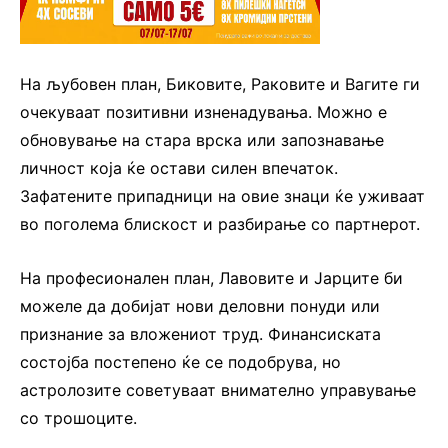
На љубовен план, Биковите, Раковите и Вагите ги
очекуваат позитивни изненадувања. Можно е
обновување на стара врска или запознавање
личност која ќе остави силен впечаток.
Зафатените припадници на овие знаци ќе уживаат
во поголема блискост и разбирање со партнерот.
На професионален план, Лавовите и Јарците би
можеле да добијат нови деловни понуди или
признание за вложениот труд. Финансиската
состојба постепено ќе се подобрува, но
астролозите советуваат внимателно управување
со трошоците.