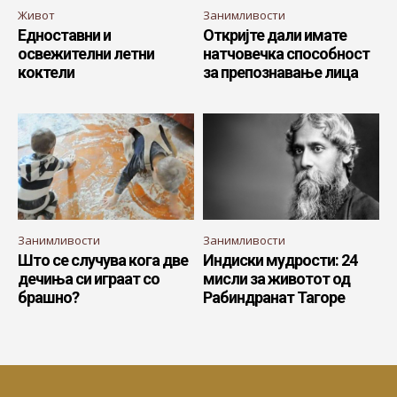
Живот
Занимливости
Едноставни и
Откријте дали имате
освежителни летни
натчовечка способност
коктели
за препознавање лица
Занимливости
Занимливости
Што се случува кога две
Индиски мудрости: 24
дечиња си играат со
мисли за животот од
брашно?
Рабиндранат Тагоре