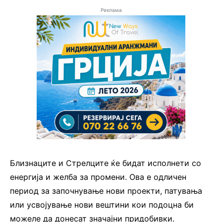
Реклама
Близнаците и Стрелците ќе бидат исполнети со
енергија и желба за промени. Ова е одличен
период за започнување нови проекти, патувања
или усвојување нови вештини кои подоцна би
можеле да донесат значајни придобивки.