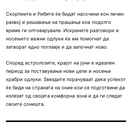
Скорпиите и Рибите ќе бидат насочени кон личен
развој и решавање на прашања кои подолго
време ги оптоварувале. Искрените разговори и
носењето важни одлуки ќе им помогнат да
затворат едно поглавје и да започнат ново.
Според астролозите, крајот на јуни е идеален
период за поставување нови цели и носење
храбри одлуки. Ѕвездите порачуваат дека успехот
ќе биде на страната на оние кои се подготвени да
излезат од својата комфорна зона и да ги следат
своите соништа.