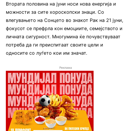
Втората половина на јуни носи нова енергија и
можности за сите хороскопски знаци. Со
влегувањето на Сонцето во знакот Рак на 21 јуни,
фокусот се префрла кон емоциите, семејството и
личната сигурност. Многумина ќе почувствуваат
потреба да ги преиспитаат своите цели и
односите со луѓето кои им значат.
Реклама