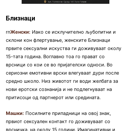
Близнаци
rn
Женски:
Иако се исклучително љубопитни и
склони кон флертување, женските Близнаци
првите сексуални искуства ги доживуваат околу
15-тата година. Воглавно тоа го прават со
врсници со кои се во пријателски односи. Во
сериозни емотивни врски влегуваат дури после
средно школо. Низ животот ги води желбата за
нови еротски сознанија и не подлегнуваат на
притисоци од партнерот или средината.
Машки:
Посилните припадници на овој знак,
првиот сексуален контакт го доживуваат со
врсничка, на околу 15 години. Имагинативни и