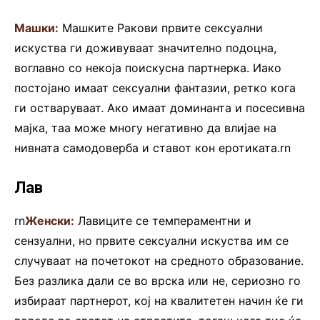
Машки:
Машките Ракови првите сексуални
искуства ги доживуваат значително подоцна,
воглавно со некоја поискусна партнерка. Иако
постојано имаат сексуални фантазии, ретко кога
ги остваруваат. Ако имаат доминанта и посесивна
мајка, таа може многу негативно да влијае на
нивната самодоверба и ставот кон еротиката.rn
Лав
rn
Женски:
Лавиците се темпераментни и
сензуални, но првите сексуални искуства им се
случуваат на почетокот на средното образование.
Без разлика дали се во врска или не, сериозно го
избираат партнерот, кој на квалитетен начин ќе ги