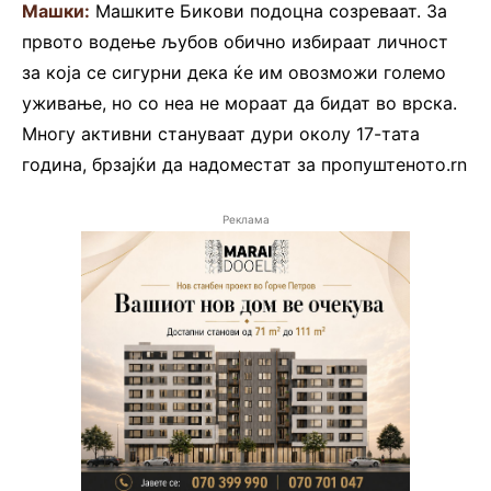
Машки:
Машките Бикови подоцна созреваат. За
првото водење љубов обично избираат личност
за која се сигурни дека ќе им овозможи големо
уживање, но со неа не мораат да бидат во врска.
Многу активни стануваат дури околу 17-тата
година, брзајќи да надоместат за пропуштеното.rn
Реклама