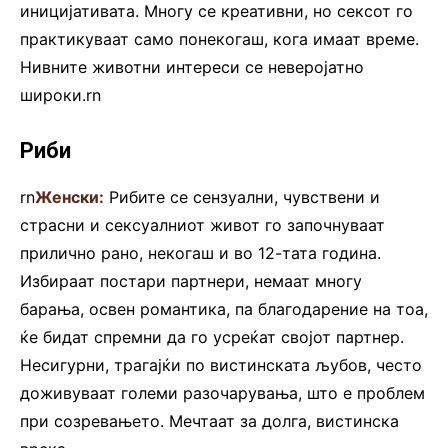
иницијативата. Многу се креативни, но сексот го
практикуваат само понекогаш, кога имаат време.
Нивните животни интереси се неверојатно
широки.rn
Риби
rn
Женски:
Рибите се сензуални, чувствени и
страсни и сексуалниот живот го започнуваат
прилично рано, некогаш и во 12-тата година.
Избираат постари партнери, немаат многу
барања, освен романтика, па благодарение на тоа,
ќе бидат спремни да го усреќат својот партнер.
Несигурни, трагајќи по вистинската љубов, често
доживуваат големи разочарувања, што е проблем
при созревањето. Мечтаат за долга, вистинска