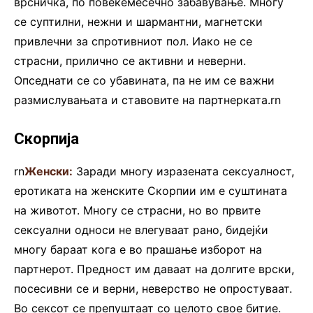
врсничка, по повеќемесечно забавување. Многу
се суптилни, нежни и шармантни, магнетски
привлечни за спротивниот пол. Иако не се
страсни, прилично се активни и неверни.
Опседнати се со убавината, па не им се важни
размислувањата и ставовите на партнерката.rn
Скорпија
rn
Женски:
Заради многу изразената сексуалност,
еротиката на женските Скорпии им е суштината
на животот. Многу се страсни, но во првите
сексуални односи не влегуваат рано, бидејќи
многу бараат кога е во прашање изборот на
партнерот. Предност им даваат на долгите врски,
посесивни се и верни, неверство не опростуваат.
Во сексот се препуштаат со целото свое битие.