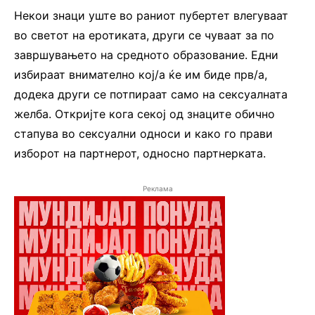
Некои знаци уште во раниот пубертет влегуваат
во светот на еротиката, други се чуваат за по
завршувањето на средното образование. Едни
избираат внимателно кој/а ќе им биде прв/а,
додека други се потпираат само на сексуалната
желба. Откријте кога секој од знаците обично
стапува во сексуални односи и како го прави
изборот на партнерот, односно партнерката.
Реклама