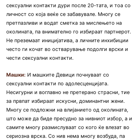
сексуални контакти дури после 20-тата, и тоа со
личност со која веќе се забавувале. Многу се
претпазливи и водат сметка за мислењето на
околината, па внимателно го избираат партнерот.
Не преземаат иницијатива, а личните инхибиции
често ги кочат во остварување подолги врски и
чести сексуални контакти.
Машки:
И машките Девици почнуваат со
сексуални контакти по адолесценцијата.
Несигурни и воглавно не претерано страсни, тие
за првпат избираат искусни, доминантни жени.
Многу се подложни на влијанието од околината,
што може да биде пресудно за нивниот избор, а и
самите многу размислуваат со кого ќе влезат во
сериозна врска. Со нив нема многу возбуда, па