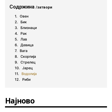
Содржина
/затвори
Овен
Бик
Близнаци
Рак
Лав
Девица
Вага
Скорпија
Стрелец
Јарец
Водолија
Риби
Најново