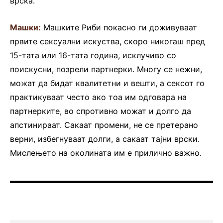
врска.
Машки:
Машките Риби покасно ги доживуваат
првите сексуални искуства, скоро никогаш пред
15-тата или 16-тата година, исклучиво со
поискусни, позрели партнерки. Многу се нежни,
можат да бидат квалитетни и вешти, а сексот го
практикуваат често ако тоа им одговара на
партнерките, во спротивно можат и долго да
апстинираат. Сакаат промени, не се претерано
верни, избегнуваат долги, а сакаат тајни врски.
Мислењето на околината им е прилично важно.