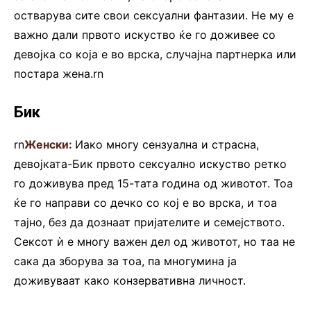
остварува сите свои сексуални фантазии. Не му е
важно дали првото искуство ќе го доживее со
девојка со која е во врска, случајна партнерка или
постара жена.rn
Бик
rn
Женски:
Иако многу сензуална и страсна,
девојката-Бик првото сексуално искуство ретко
го доживува пред 15-тата година од животот. Тоа
ќе го направи со дечко со кој е во врска, и тоа
тајно, без да дознаат пријателите и семејството.
Сексот ѝ е многу важен дел од животот, но таа не
сака да зборува за тоа, па многумина ја
доживуваат како конзервативна личност.