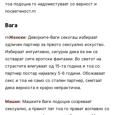
тоа подоцна го надоместуваат со верност и
посветеност.rn
Вага
rn
Женски:
Девојките-Ваги секогаш избираат
одличен партнер за првото сексуално искуство.
Избираат интуитивно, сигурни дека ќе им се
остварат сите еротски фантазии. Во светот на
страстите влегуваат од 15-та година и тоа со
партнер постар најмалку 5-6 години. Обожаваат
секс и тоа не само со стален партнер, сметаат
дека верноста е крајно непрактична.
Машки:
Машките Ваги подоцна созреваат
сексуално, а првиот пат тоа го прават воглавно со