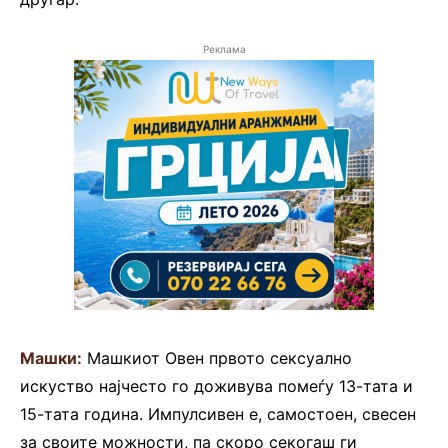
Реклама
Машки:
Машкиот Овен првото сексуално
искуство најчесто го доживува помеѓу 13-тата и
15-тата година. Импулсивен е, самостоен, свесен
за своите можности, па скоро секогаш ги