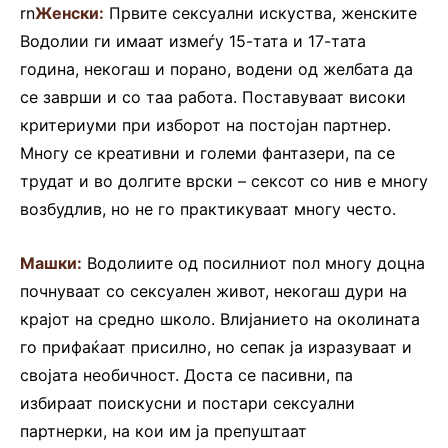
rn
Женски:
Првите сексуални искуства, женските
Водолии ги имаат измеѓу 15-тата и 17-тата
година, некогаш и порано, водени од желбата да
се заврши и со таа работа. Поставуваат високи
критериуми при изборот на постојан партнер.
Многу се креативни и големи фантазери, па се
трудат и во долгите врски – сексот со нив е многу
возбудлив, но не го практикуваат многу често.
Машки:
Водолиите од посилниот пол многу доцна
почнуваат со сексуален живот, некогаш дури на
крајот на средно школо. Влијанието на околината
го прифаќаат присилно, но сепак ја изразуваат и
својата необичност. Доста се пасивни, па
избираат поискусни и постари сексуални
партнерки, на кои им ја препуштаат