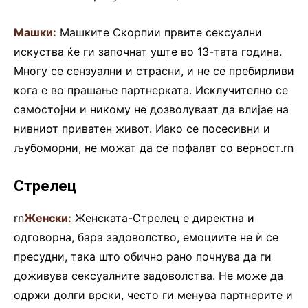
Машки:
Машките Скорпии првите сексуални
искуства ќе ги започнат уште во 13-тата година.
Многу се сензуални и страсни, и не се пребирливи
кога е во прашање партнерката. Исклучително се
самостојни и никому не дозволуваат да влијае на
нивниот приватен живот. Иако се посесивни и
љубоморни, не можат да се пофалат со верност.rn
Стрелец
rn
Женски:
Женската-Стрелец е директна и
одговорна, бара задоволство, емоциите не ѝ се
пресудни, така што обично рано почнува да ги
доживува сексуалните задоволства. Не може да
одржи долги врски, често ги менува партнерите и