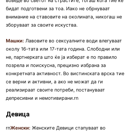
воведе во светот на страстите, тогаш кога тие ќе
бидат подготвени за тоа. Иако не обрнуваат
внимание на ставовите на околината, никогаш не
зборуваат за своите искуства.
Машки:
Лавовите во сексуалните води влегуваат
околу 16-тата или 17-тата година. Слободни или
не, партнерката што ќе ја изберат е по правило
позрела и поискусна, прецизно избрана за
конкретната активност. Во вистинската врска тие
се верни и активни, а ако не можат да ги
реализираат своите потреби, постануваат
депресивни и немотивирани.rn
Девица
rn
Женски:
Женските Девици стапуваат во