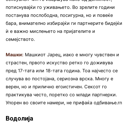
потиснувајќи го уживањето. Во зрелите години
постанува послободна, посигурна, но и повеќе
бара, внимателно избирајќи ги партнерите бидејќи
ѝ е важно мислењето на пријателите и
семејството.
Машки:
Машкиот Јарец, иако е многу чувствен и
страстен, првото искуство ретко го доживува
пред 17-тата или 18-тата година. Тоа најчесто се
случува во постојана, сериозна врска. Многу е
верен, но и прилично егоистичен. Сексот го
практикува често, поретко со млади партнерки.
Упорен во своите намери, не прифаќа одбивање.rn
Водолија