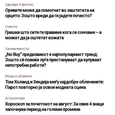
Здравје и фитнес
Оревите може да помогнат во заштитата на
срцето: Зошто вреди да ги јадете почесто?
Совети
Грешки што сите ги правиме кога се сончаме – а
можат да ја оштетат кожата
Занимливости
„No Buy“ предизвикот е најпопуларниот тренд:
Зошто сè повеќе луѓе престануваат да купуваат
непотребни работи?
Мода и убавина
Том Холанд и Зендеја меѓу најдобро облечените:
Парот повторно ја освои модната сцена
Астрологија
Хороскоп за почетокот на август: За овие 4 знаци
започнува период на големи промени