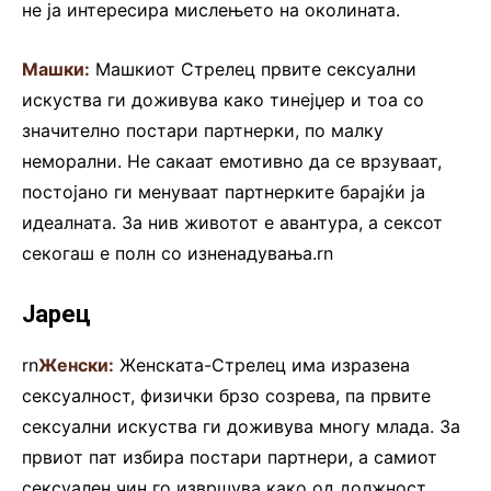
не ја интересира мислењето на околината.
Машки:
Машкиот Стрелец првите сексуални
искуства ги доживува како тинејџер и тоа со
значително постари партнерки, по малку
неморални. Не сакаат емотивно да се врзуваат,
постојано ги менуваат партнерките барајќи ја
идеалната. За нив животот е авантура, а сексот
секогаш е полн со изненадувања.rn
Јарец
rn
Женски:
Женската-Стрелец има изразена
сексуалност, физички брзо созрева, па првите
сексуални искуства ги доживува многу млада. За
првиот пат избира постари партнери, а самиот
сексуален чин го извршува како од должност,