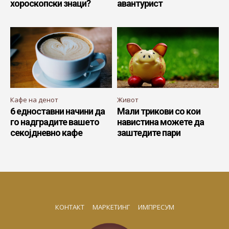
хороскопски знаци?
авантурист
Кафе на денот
Живот
6 едноставни начини да
Мали трикови со кои
го надградите вашето
навистина можете да
секојдневно кафе
заштедите пари
КОНТАКТ
МАРКЕТИНГ
ИМПРЕСУМ