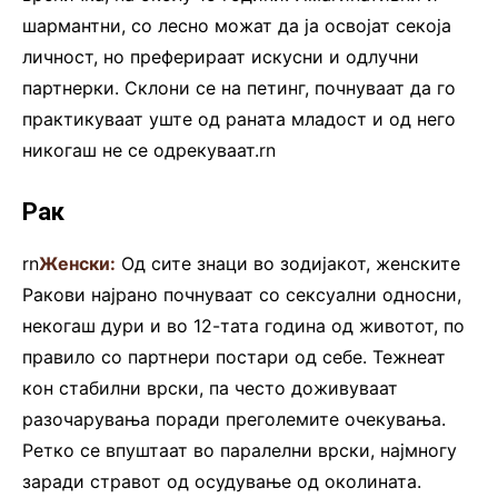
шармантни, со лесно можат да ја освојат секоја
личност, но преферираат искусни и одлучни
партнерки. Склони се на петинг, почнуваат да го
практикуваат уште од раната младост и од него
никогаш не се одрекуваат.rn
Рак
rn
Женски:
Од сите знаци во зодијакот, женските
Ракови најрано почнуваат со сексуални односни,
некогаш дури и во 12-тата година од животот, по
правило со партнери постари од себе. Тежнеат
кон стабилни врски, па често доживуваат
разочарувања поради преголемите очекувања.
Ретко се впуштаат во паралелни врски, најмногу
заради стравот од осудување од околината.