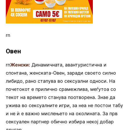
rn
Овен
rn
Женски:
Динамичната, авантуристична и
спонтана, женската-Овен, заради своето силно
либидо, рано стапува во сексуални односи. На
почетокот е прилично срамежлива, меѓутоа со
текот на времето станува поотворена. Знае да
ужива во сексуалните игри, за неа не постои табу
и не ѝ е важно мислењето на околината. За прв
сексуален партнер обично избира некој добар
другар.