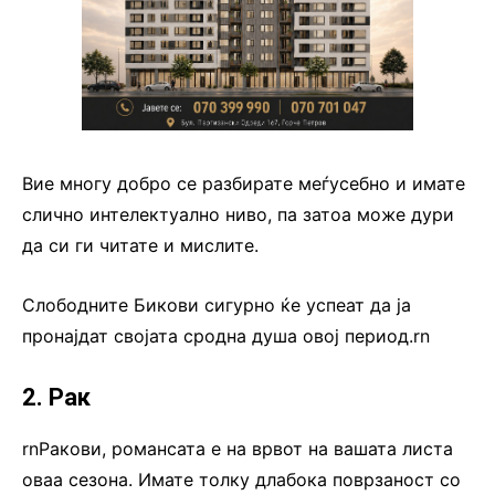
Вие многу добро се разбирате меѓусебно и имате
слично интелектуално ниво, па затоа може дури
да си ги читате и мислите.
Слободните Бикови сигурно ќе успеат да ја
пронајдат својата сродна душа овој период.rn
2. Рак
rnРакови, романсата е на врвот на вашата листа
оваа сезона. Имате толку длабока поврзаност со