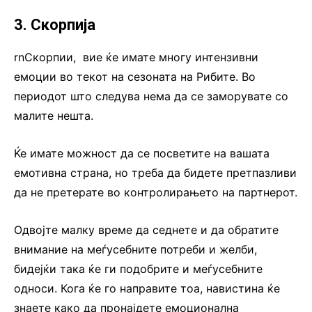
3. Скорпија
rnСкорпии, вие ќе имате многу интензивни
емоции во текот на сезоната на Рибите. Во
периодот што следува нема да се заморувате со
малите нешта.
Ќе имате можност да се посветите на вашата
емотивна страна, но треба да бидете претпазливи
да не претерате во контролирањето на партнерот.
Одвојте малку време да седнете и да обратите
внимание на меѓусебните потреби и желби,
бидејќи така ќе ги подобрите и меѓусебните
односи. Кога ќе го направите тоа, навистина ќе
знаете како да пронајдете емоционална