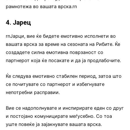
рамнотежа во вашата врска.rn
4. Јарец
rnЈарци, вие ќе бидете емотивно исполнети во
вашата врска за време на сезоната на Рибите. Ќе
создадете силна емотивна поврзаност со
партнерот која ќе посакате и да ја продлабочите.
Ќе следува емотивно стабилен период, затоа што
се почитувате со партнерот и избегнувате
непотребни расправии.
Вие се надополнувате и инспирирате еден со друг
и постојано комуницирате меѓусебно. Со тоа
уште повеќе ја зајакнувате вашата врска.