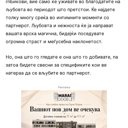
rnБикови, вие само ќе уживате во благодатите на
љубовта во периодот што претстои. Ќе најдете
толку многу среќа во интимните моменти со
партнерот. Љубовта и нежноста ќе ја направат
вашата врска магична, бидејќи поседувате
огромна страст и меѓусебна наклонетост.
Но, она што го гледате е она што го добивате, па
затоа бидете свесни за спецификите кои ве
натераа да се вљубите во партнерот.
Реклама