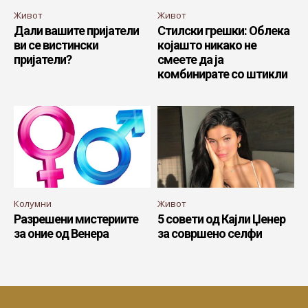
Живот
Живот
Дали вашите пријатели
Стилски грешки: Облека
ви се вистински
којашто никако не
пријатели?
смеете да ја
комбинирате со штикли
Колумни
Живот
Разрешени мистериите
5 совети од Кајли Џенер
за оние од Венера
за совршено селфи