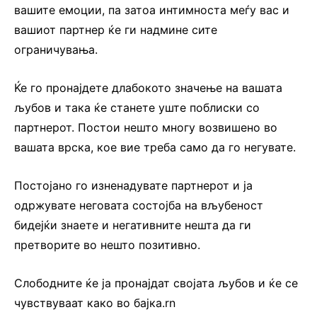
вашите емоции, па затоа интимноста меѓу вас и
вашиот партнер ќе ги надмине сите
ограничувања.
Ќе го пронајдете длабокото значење на вашата
љубов и така ќе станете уште поблиски со
партнерот. Постои нешто многу возвишено во
вашата врска, кое вие треба само да го негувате.
Постојано го изненадувате партнерот и ја
одржувате неговата состојба на вљубеност
бидејќи знаете и негативните нешта да ги
претворите во нешто позитивно.
Слободните ќе ја пронајдат својата љубов и ќе се
чувствуваат како во бајка.rn