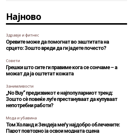
Најново
Здравје и фитнес
Оревите може да помогнат во заштитата на
срцето: Зошто вреди да ги јадете почесто?
Совети
Грешки што сите ги правиме кога се сончаме – а
можат да ја оштетат кожата
Занимливости
„No Buy“ предизвикот е најпопуларниот тренд:
Зошто сè повеќе луѓе престануваат да купуваат
непотребни работи?
Мода и убавина
Том Холанд и Зендеја меѓу најдобро облечените:
Парот повторно ја освои модната сцена