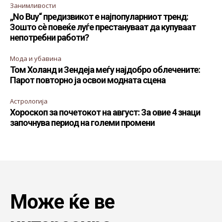
Занимливости
„No Buy“ предизвикот е најпопуларниот тренд:
Зошто сè повеќе луѓе престануваат да купуваат
непотребни работи?
Мода и убавина
Том Холанд и Зендеја меѓу најдобро облечените:
Парот повторно ја освои модната сцена
Астрологија
Хороскоп за почетокот на август: За овие 4 знаци
започнува период на големи промени
Може ќе ве