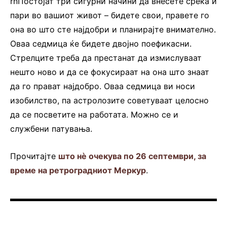
rnПостојат три сигурни начини да внесете среќа и
пари во вашиот живот – бидете свои, правете го
она во што сте најдобри и планирајте внимателно.
Оваа седмица ќе бидете двојно поефикасни.
Стрелците треба да престанат да измислуваат
нешто ново и да се фокусираат на она што знаат
да го прават најдобро. Оваа седмица ви носи
изобилство, па астролозите советуваат целосно
да се посветите на работата. Можно се и
службени патувања.
Прочитајте
што нè очекува по 26 септември, за
време на ретроградниот Меркур
.