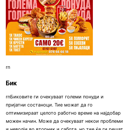
rn
Бик
rnБиковите ги очекуваат големи понуди и
пријатни состаноци. Тие можат да го
оптимизираат целото работно време на најдобар
можен начин. Може да очекуваат некои проблеми
и неволји во вторник и сабота, но тие ќе ги решат