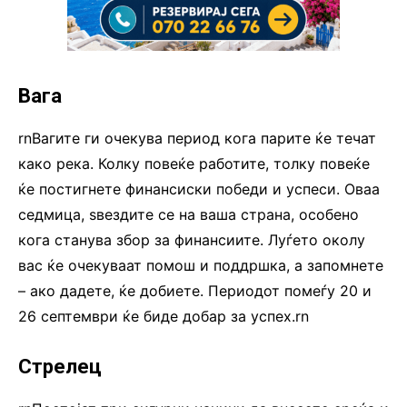
Вага
rnВагите ги очекува период кога парите ќе течат
како река. Колку повеќе работите, толку повеќе
ќе постигнете финансиски победи и успеси. Оваа
седмица, ѕвездите се на ваша страна, особено
кога станува збор за финансиите. Луѓето околу
вас ќе очекуваат помош и поддршка, а запомнете
– ако дадете, ќе добиете. Периодот помеѓу 20 и
26 септември ќе биде добар за успех.rn
Стрелец