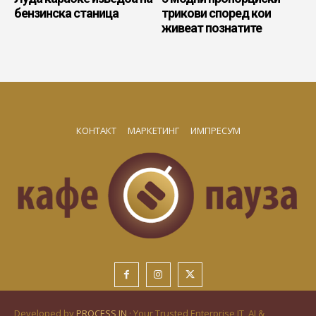
бензинска станица
трикови според кои
живеат познатите
КОНТАКТ
МАРКЕТИНГ
ИМПРЕСУМ
Developed by
PROCESS IN
· Your Trusted Enterprise IT, AI &