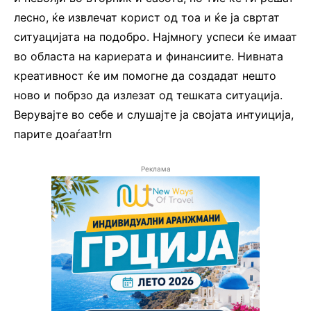
лесно, ќе извлечат корист од тоа и ќе ја свртат
ситуацијата на подобро. Најмногу успеси ќе имаат
во областа на кариерата и финансиите. Нивната
креативност ќе им помогне да создадат нешто
ново и побрзо да излезат од тешката ситуација.
Верувајте во себе и слушајте ја својата интуиција,
парите доаѓаат!rn
Реклама