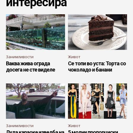
интересира
Занимливости
Живот
Ваква жива ограда
Се топи во уста: Торта со
досега не сте виделе
чоколадо и банани
Занимливости
Живот
Луда караоке изведба на
5 модни пропорциски