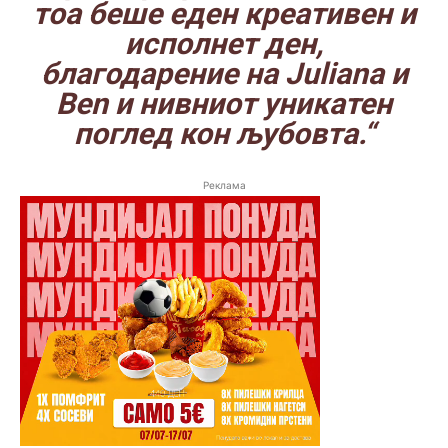
тоа беше еден креативен и
исполнет ден,
благодарение на Juliana и
Ben и нивниот уникатен
поглед кон љубовта.“
Реклама