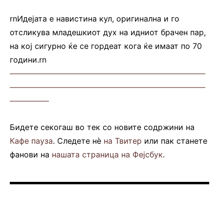
rnИдејата е навистина кул, оригинална и го
отсликува младешкиот дух на идниот брачен пар,
на кој сигурно ќе се гордеат кога ќе имаат по 70
години.rn
—————————————————————————
—————————————————————————
—————
Бидете секогаш во тек со новите содржини на
Кафе пауза
. Следете нè
на Твитер
или пак станете
фанови на
нашата страница на Фејсбук
.