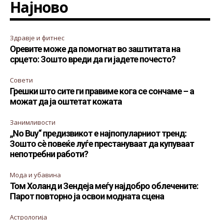
Најново
Здравје и фитнес
Оревите може да помогнат во заштитата на
срцето: Зошто вреди да ги јадете почесто?
Совети
Грешки што сите ги правиме кога се сончаме – а
можат да ја оштетат кожата
Занимливости
„No Buy“ предизвикот е најпопуларниот тренд:
Зошто сè повеќе луѓе престануваат да купуваат
непотребни работи?
Мода и убавина
Том Холанд и Зендеја меѓу најдобро облечените:
Парот повторно ја освои модната сцена
Астрологија