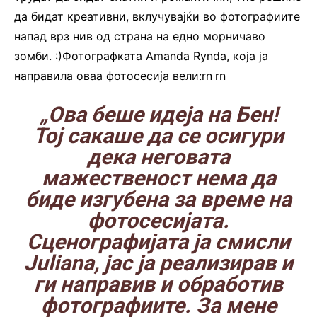
да бидат креативни, вклучувајќи во фотографиите
напад врз нив од страна на едно морничаво
зомби. :)Фотографката Amanda Rynda, која ја
направила оваа фотосесија вели:rn
.
rn
„Ова беше идеја на Бен!
Тој сакаше да се осигури
дека неговата
мажественост нема да
биде изгубена за време на
фотосесијата.
Сценографијата ја смисли
Juliana, јас ја реализирав и
ги направив и обработив
фотографиите. За мене