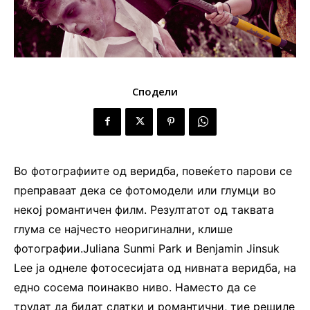
Сподели
Во фотографиите од веридба, повеќето парови се
преправаат дека се фотомодели или глумци во
некој романтичен филм. Резултатот од таквата
глума се најчесто неоригинални, клише
фотографии.Juliana Sunmi Park и Benjamin Jinsuk
Lee ја однеле фотосесијата од нивната веридба, на
едно сосема поинакво ниво. Наместо да се
трудат да бидат слатки и романтични, тие решиле