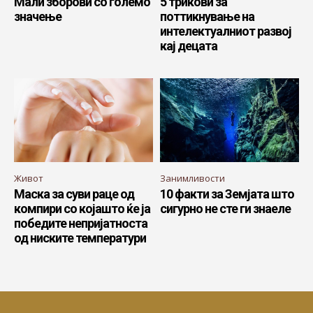
Мали зборови со големо
5 трикови за
значење
поттикнување на
интелектуалниот развој
кај децата
Живот
Занимливости
Маска за суви раце од
10 факти за Земјата што
компири со којашто ќе ја
сигурно не сте ги знаеле
победите непријатноста
од ниските температури