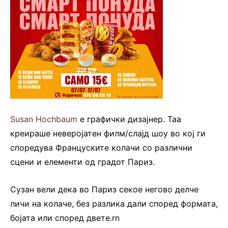
Susan Hochbaum
е графички дизајнер. Таа
креираше неверојатен филм/слајд шоу во кој ги
споредува Француските колачи со различни
сцени и елементи од градот Париз.
Сузан вели дека во Париз секое негово делче
личи на колаче, без разлика дали според формата,
бојата или според двете.rn