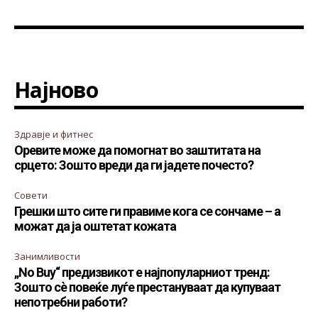
Најново
Здравје и фитнес
Оревите може да помогнат во заштитата на
срцето: Зошто вреди да ги јадете почесто?
Совети
Грешки што сите ги правиме кога се сончаме – а
можат да ја оштетат кожата
Занимливости
„No Buy“ предизвикот е најпопуларниот тренд:
Зошто сè повеќе луѓе престануваат да купуваат
непотребни работи?