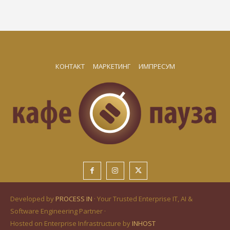
КОНТАКТ
МАРКЕТИНГ
ИМПРЕСУМ
Developed by
PROCESS IN
· Your Trusted Enterprise IT, AI &
Software Engineering Partner ·
Hosted on Enterprise Infrastructure by
INHOST