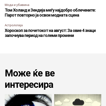
Мода и убавина
Том Холанд и Зендеја меѓу најдобро облечените:
Парот повторно ја освои модната сцена
Астрологија
Хороскоп за почетокот на август: За овие 4 знаци
започнува период на големи промени
Може ќе ве
интересира