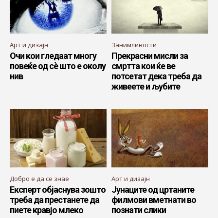
Арт и дизајн
Занимливости
Oчи кои гледаат многу
Прекрасни мисли за
повеќе од сè што е околу
смртта кои ќе ве
нив
потсетат дека треба да
живеете и љубите
Добро е да се знае
Арт и дизајн
Експерт објаснува зошто
Јунаците од цртаните
треба да престанете да
филмови вметнати во
пиете кравјо млеко
познати слики