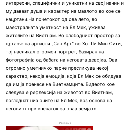
интересни, специфични и уникатни на свој начин и
му даваат душа и карактер на маалото во кое се
нацртани.На почетокот од ова лето, во
маестралната уметност на Ел Мек, уживаа
жителите на Виетнам. Во слободниот простор за
цртање на артисти „Сан Арт“ во Хо Ши Мин Сити,
тој насликал огромен портрет, базиран на
фотографија од бабата на неговата девојка. Ова
огромно уметничко парче пресликува некој
карактер, некоја емоција, која Ел Мек се обидува
да им ја пренесе на Виетнамците. Видеото кое
следува е рефлексија на животот во Виетнам,
погледнат низ очите на Ел Мек, врз основа на
неговиот прв впечаток за оваа земја.rn
Реклама