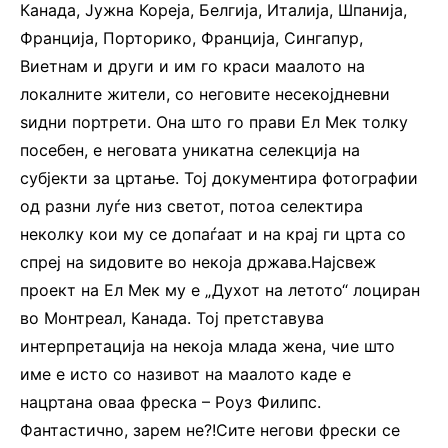
Канада, Јужна Кореја, Белгија, Италија, Шпанија,
Франција, Порторико, Франција, Сингапур,
Виетнам и други и им го краси маалото на
локалните жители, со неговите несекојдневни
ѕидни портрети. Она што го прави Ел Мек толку
посебен, е неговата уникатна селекција на
субјекти за цртање. Тој документира фотографии
од разни луѓе низ светот, потоа селектира
неколку кои му се допаѓаат и на крај ги црта со
спреј на ѕидовите во некоја држава.Најсвеж
проект на Ел Мек му е „Духот на летото“ лоциран
во Монтреал, Канада. Тој претставува
интерпретација на некоја млада жена, чие што
име е исто со називот на маалото каде е
нацртана оваа фреска – Роуз Филипс.
Фантастично, зарем не?!Сите негови фрески се