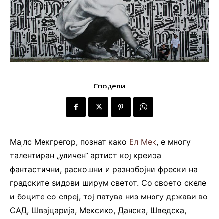
Сподели
Мајлс Мекгрегор, познат како
Ел Мек
, е многу
талентиран „уличен“ артист кој креира
фантастични, раскошни и разнобојни фрески на
градските ѕидови ширум светот. Со своето скеле
и боците со спреј, тој патува низ многу држави во
САД, Швајцарија, Мексико, Данска, Шведска,