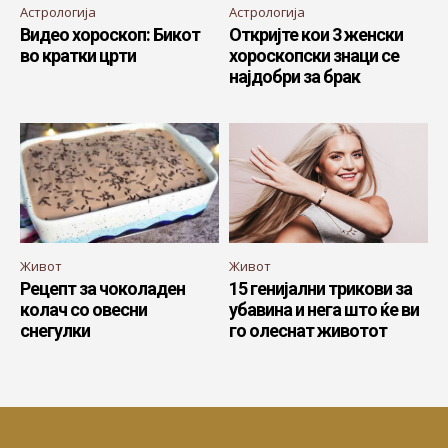
Астрологија
Астрологија
Видео хороскоп: Бикот
Откријте кои 3 женски
во кратки црти
хороскопски знаци се
најдобри за брак
Живот
Живот
Рецепт за чоколаден
15 генијални трикови за
колач со овесни
убавина и нега што ќе ви
снегулки
го олеснат животот