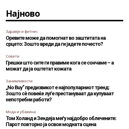
Најново
Здравје и фитнес
Оревите може да помогнат во заштитата на
срцето: Зошто вреди да ги јадете почесто?
Совети
Грешки што сите ги правиме кога се сончаме – а
можат да ја оштетат кожата
Занимливости
„No Buy“ предизвикот е најпопуларниот тренд:
Зошто сè повеќе луѓе престануваат да купуваат
непотребни работи?
Мода и убавина
Том Холанд и Зендеја меѓу најдобро облечените:
Парот повторно ја освои модната сцена