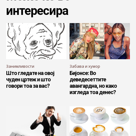
интересира
Занимливости
Забава и хумор
Што гледате на овој
Бијонсе: Во
чуден цртеж и што
деведесеттите
говори тоа за вас?
авангардна, но како
изгледа тоа денес?