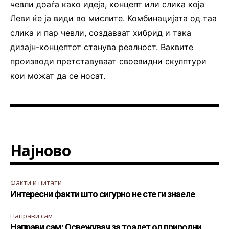
чевли доаѓа како идеја, концепт или слика која
Леви ќе ја види во мислите. Комбинацијата од таа
слика и пар чевли, создаваат хибрид и така
дизајн-концептот станува реалност. Ваквите
производи претставуваат своевидни скулптури
кои можат да се носат.
Најново
Факти и цитати
Интересни факти што сигурно не сте ги знаеле
Направи сам
Направи сам: Освежувач за тоалет од природни