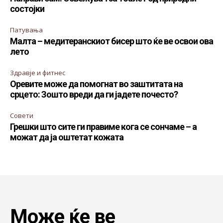
состојки
Патувања
Малта – медитеранскиот бисер што ќе ве освои ова
лето
Здравје и фитнес
Оревите може да помогнат во заштитата на
срцето: Зошто вреди да ги јадете почесто?
Совети
Грешки што сите ги правиме кога се сончаме – а
можат да ја оштетат кожата
Може ќе ве