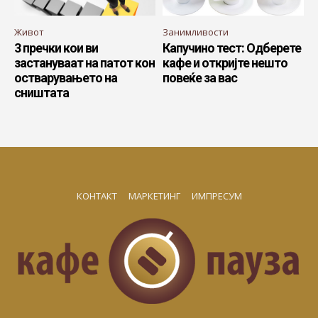
Живот
Занимливости
3 пречки кои ви
Капучино тест: Одберете
застануваат на патот кон
кафе и откријте нешто
остварувањето на
повеќе за вас
сништата
КОНТАКТ
МАРКЕТИНГ
ИМПРЕСУМ