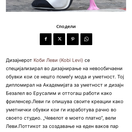
Сподели
Дизајнерот
Коби Леви (Kobi Levi)
се
специјализирал во дизајнирање на невообичаени
обувки кои се нешто помеѓу мода и уметност. Тој
дипломирал на Академијата за уметност и дизајн
Безалел во Ерусалим и оттогаш работи како
фриленсер.Леви ги опишува своите креации како
уметнички обувки кои ги изработува рачно во
своето студио. „Чевелот е моето платно“, вели
Леви.Поттикот за создавање на еден ваков пар