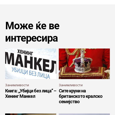
Може ќе ве
интересира
Занимливости
Занимливости
Книга: „Убијци без лица“ –
Сите круни на
Хенинг Манкел
британското кралско
семејство