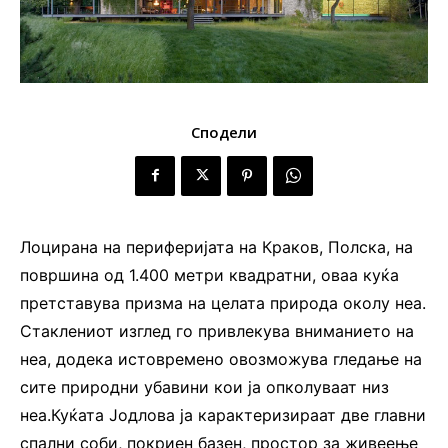
Сподели
Лоцирана на периферијата на Краков, Полска, на
површина од 1.400 метри квадратни, оваа куќа
претставува призма на целата природа околу неа.
Стаклениот изглед го привлекува вниманието на
неа, додека истовремено овозможува гледање на
сите природни убавини кои ја опколуваат низ
неа.Куќата Јодлова ја карактеризираат две главни
спални соби, покриен базен, простор за живеење