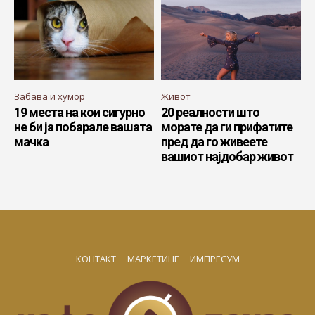
Забава и хумор
Живот
19 места на кои сигурно
20 реалности што
не би ја побарале вашата
морате да ги прифатите
мачка
пред да го живеете
вашиот најдобар живот
КОНТАКТ
МАРКЕТИНГ
ИМПРЕСУМ