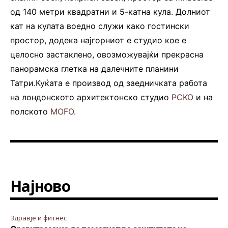
од 140 метри квадратни и 5-катна кула. Долниот
кат на кулата воедно служи како гостински
простор, додека најгорниот е студио кое е
целосно застаклено, овозможувајќи прекрасна
панорамска глетка на далечните планини
Татри.Куќата е производ од заедничката работа
на лондонското архитектонско студио
PCKO
и на
полското
MOFO
.
Најново
Здравје и фитнес