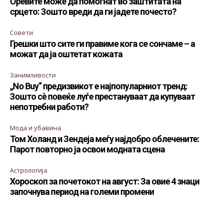
Оревите може да помогнат во заштитата на
срцето: Зошто вреди да ги јадете почесто?
Совети
Грешки што сите ги правиме кога се сончаме – а
можат да ја оштетат кожата
Занимливости
„No Buy“ предизвикот е најпопуларниот тренд:
Зошто сè повеќе луѓе престануваат да купуваат
непотребни работи?
Мода и убавина
Том Холанд и Зендеја меѓу најдобро облечените:
Парот повторно ја освои модната сцена
Астрологија
Хороскоп за почетокот на август: За овие 4 знаци
започнува период на големи промени