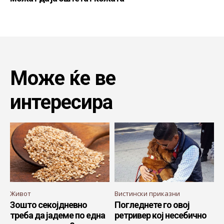
Може ќе ве
интересира
Живот
Вистински приказни
Зошто секојдневно
Погледнете го овој
треба да јадеме по една
ретривер кој несебично