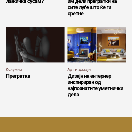
лажичка сусам?
им дели прегратки на
сите луѓе што ќе ги
сретне
Колумни
Арт и дизајн
Прегратка
Дизајн на ентериер
инспириран од
најпознатите уметнички
дела