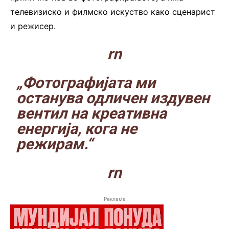
телевизиско и филмско искуство како сценарист
и режисер.
.
rn
„Фотографијата ми
останува одличен издувен
вентил на креативна
енергија, кога не
режирам.“
rn
Реклама