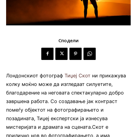
Сподели
Лондонскиот фотограф
Тиџеј Скот
ни прикажува
колку моќно може да изгледаат силуетите,
благодарение на неговата спектакуларно добро
завршена работа. Со создавање јак контраст
помеѓу објектот на фотографирањето и
позадината, Тиџеј експертски ја изнесува
мистеријата и драмата на сцената.Скот е
прилично нов во фотографирањето, а има