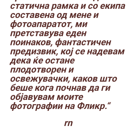
статична рамка и со екипа
составена од мене и
фотоапаратот, ми
претставува еден
поинаков, фантастичен
предизвик, кој се надевам
дека ќе остане
плодотворен и
освежувачки, каков што
беше кога почнав да ги
објавувам
моите
фотографии на Фликр
.“
rn