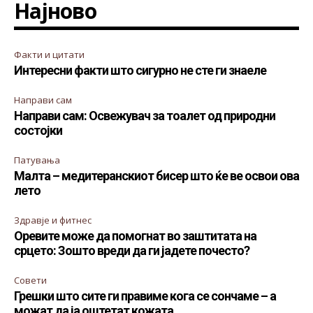
Најново
Факти и цитати
Интересни факти што сигурно не сте ги знаеле
Направи сам
Направи сам: Освежувач за тоалет од природни
состојки
Патувања
Малта – медитеранскиот бисер што ќе ве освои ова
лето
Здравје и фитнес
Оревите може да помогнат во заштитата на
срцето: Зошто вреди да ги јадете почесто?
Совети
Грешки што сите ги правиме кога се сончаме – а
можат да ја оштетат кожата