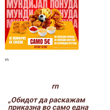
rn
.
rn
„Обидот да раскажам
приказна во само една