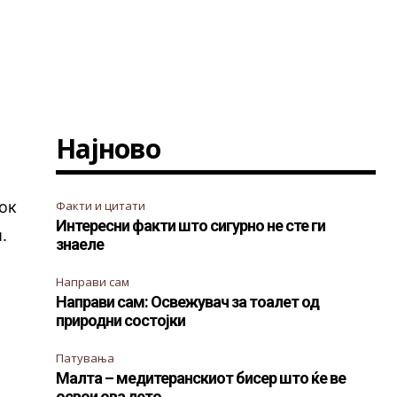
Најново
ток
Факти и цитати
Интересни факти што сигурно не сте ги
.
знаеле
Направи сам
Направи сам: Освежувач за тоалет од
природни состојки
Патувања
Малта – медитеранскиот бисер што ќе ве
освои ова лето