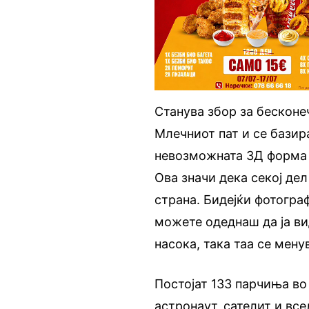
Станува збор за бесконе
Млечниот пат и се базир
невозможната 3Д форма 
Ова значи дека секој дел
страна. Бидејќи фотограф
можете одеднаш да ја вид
насока, така таа се мену
Постојат 133 парчиња во 
астронаут, сателит и все