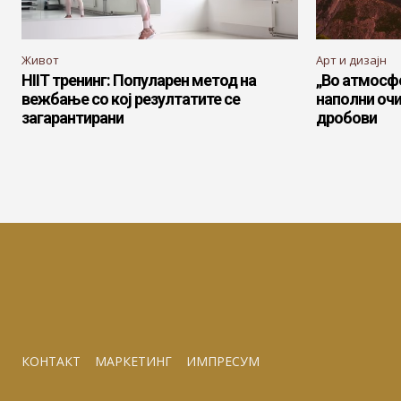
Живот
Арт и дизајн
HIIT тренинг: Популарен метод на
„Во атмосфе
вежбање со кој резултатите се
наполни очи
загарантирани
дробови
КОНТАКТ
МАРКЕТИНГ
ИМПРЕСУМ