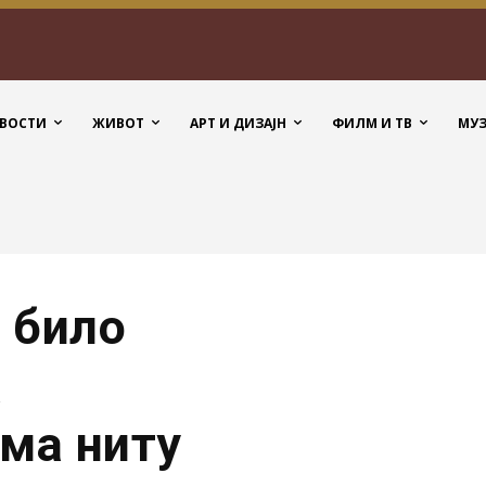
ВОСТИ
ЖИВОТ
АРТ И ДИЗАЈН
ФИЛМ И ТВ
МУ
а било
а
ема ниту