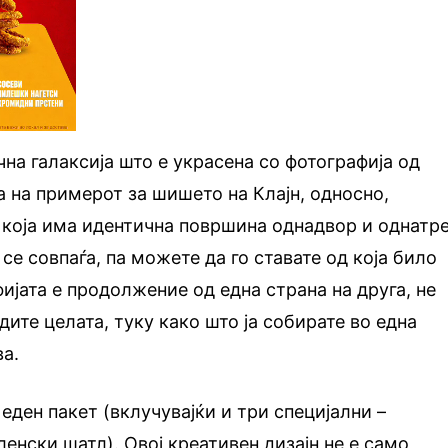
чна галаксија што е украсена со фотографија од
а на примерот за шишето на Клајн, односно,
која има идентична површина однадвор и однатре
 се совпаѓа, па можете да го ставате од која било
ијата е продолжение од една страна на друга, не
ите целата, туку како што ја собирате во една
ва.
еден пакет (вклучувајќи и три специјални –
ленски шатл). Овој креативен дизајн не е само