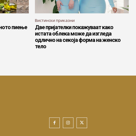
Вистински приказни
вното пиење
Две пријателки покажуваат како
истата облека може да изгледа
одлично на секоја форма на женско
тело