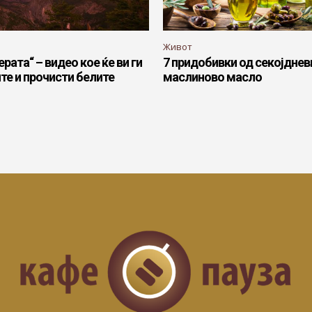
Живот
рата“ – видео кое ќе ви ги
7 придобивки од секојдне
те и прочисти белите
маслиново масло