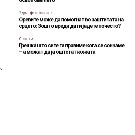
Здравје и фитнес
Оревите може да помогнат во заштитата на
срцето: Зошто вреди да ги јадете почесто?
Совети
Грешки што сите ги правиме кога се сончаме
– а можат да ја оштетат кожата
.