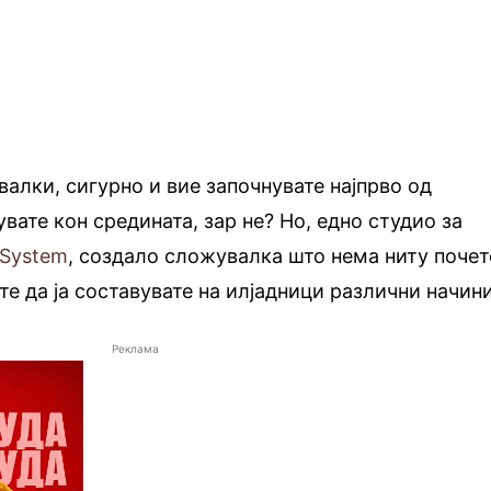
валки, сигурно и вие започнувате најпрво од
вате кон средината, зар не? Но, едно студио за
 System
, создало сложувалка што нема ниту поче
те да ја составувате на илјадници различни начини
Реклама