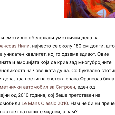
 и емотивно обележани уметнички дела на
рансоаз Нили
, најчесто се околу 180 см долги, што
ва уникатен квалитет, кој го одзема здивот. Овие
ината и емоцијата која се крие зад многубројните
азноликоста на човечката душа. Со буквално стот
дела, таа постигна светска слава.Франсоаз била
метнички автомобил за Ситроен
, еден од
ајни од 2010 година, кој беше претставен на
втомобили
Le Mans Classic 2010
. Нам не би ни преч
 портрет на нашите ѕидови, а вам?