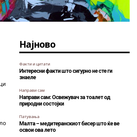
Најново
Факти и цитати
Интересни факти што сигурно не сте ги
знаеле
ици
Направи сам
Направи сам: Освежувач за тоалет од
природни состојки
Патувања
ело
Малта – медитеранскиот бисер што ќе ве
освои ова лето