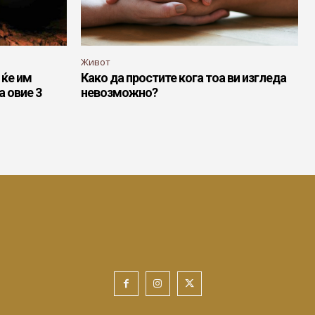
Живот
 ќе им
Како да простите кога тоа ви изгледа
а овие 3
невозможно?