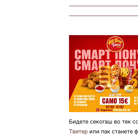
————————————
————————————
Бидете секогаш во тек с
Твитер
или пак станете 