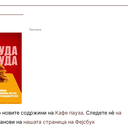
—————————————————————————
—————
Реклама
о новите содржини на
Кафе пауза
. Следете нè
на
фанови на
нашата страница на Фејсбук