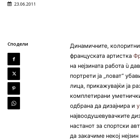
23.06.2011
Сподели
Динамичните, колоритни
француската артистка
Ф
на нејзината работа ù да
портрети ја „ловат“ убав
лица, прикажувајќи ја р
комплетирани уметнички 
одбрана да дизајнира и
у
највоодушевувачките диз
настанот за спортски а
да закачиме некој нејзин