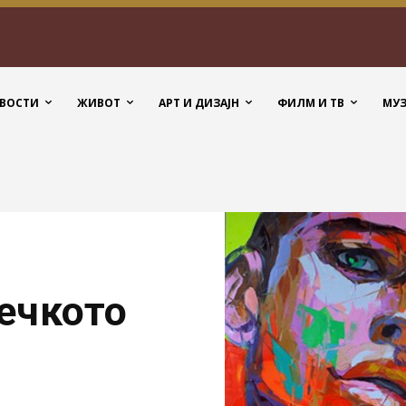
ВОСТИ
ЖИВОТ
АРТ И ДИЗАЈН
ФИЛМ И ТВ
МУ
ечкото