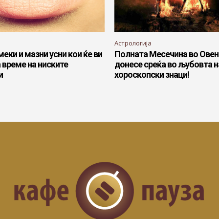
Астрологија
меки и мазни усни кои ќе ви
Полната Месечина во Овен
 време на ниските
донесе среќа во љубовта н
и
хороскопски знаци!