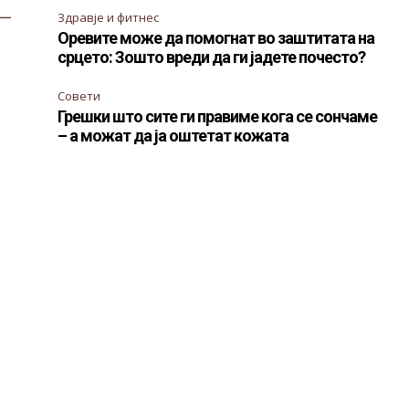
—
Здравје и фитнес
Оревите може да помогнат во заштитата на
срцето: Зошто вреди да ги јадете почесто?
Совети
Грешки што сите ги правиме кога се сончаме
– а можат да ја оштетат кожата