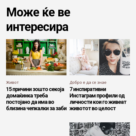
Може ќе ве
интересира
Живот
Добро е да се знае
15 причини зошто секоја
7 инспиративни
домаќинка треба
Инстаграм профили од
постојано да има во
личности кои го живеат
близина чепкалки за заби
животот во целост