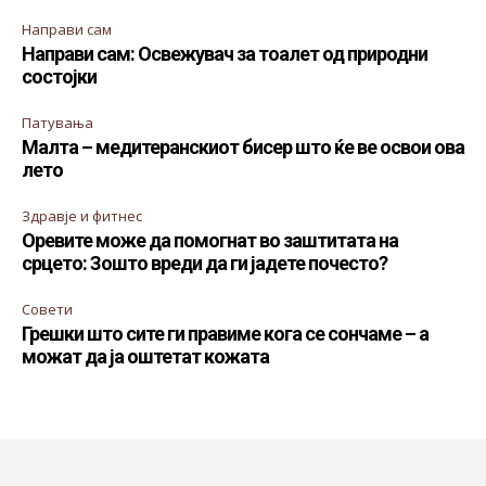
Направи сам
Направи сам: Освежувач за тоалет од природни
состојки
Патувања
Малта – медитеранскиот бисер што ќе ве освои ова
лето
Здравје и фитнес
Оревите може да помогнат во заштитата на
срцето: Зошто вреди да ги јадете почесто?
Совети
Грешки што сите ги правиме кога се сончаме – а
можат да ја оштетат кожата