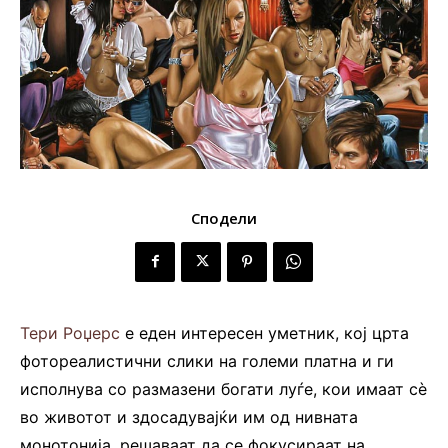
Сподели
Тери Роџерс
е еден интересен уметник, кој црта
фотореалистични слики на големи платна и ги
исполнува со размазени богати луѓе, кои имаат сè
во животот и здосадувајќи им од нивната
монотонија, решаваат да се фокусираат на