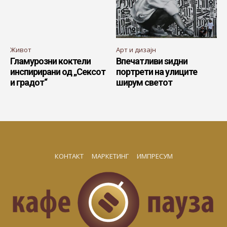
Живот
Арт и дизајн
Гламурозни коктели
Впечатливи ѕидни
инспирирани од „Сексот
портрети на улиците
и градот“
ширум светот
КОНТАКТ
МАРКЕТИНГ
ИМПРЕСУМ