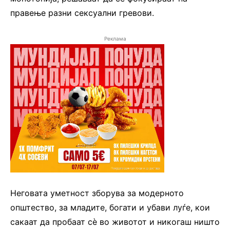
правење разни сексуални гревови.
Реклама
Неговата уметност зборува за модерното
општество, за младите, богати и убави луѓе, кои
сакаат да пробаат сè во животот и никогаш ништо