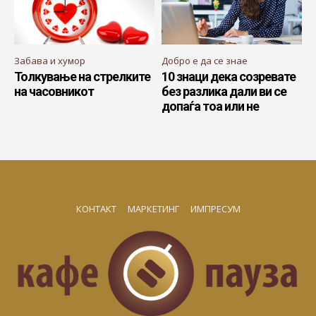
Забава и хумор
Добро е да се знае
Толкување на стрелките
10 знаци дека созревате
на часовникот
без разлика дали ви се
допаѓа тоа или не
КОНТАКТ
МАРКЕТИНГ
ИМПРЕСУМ