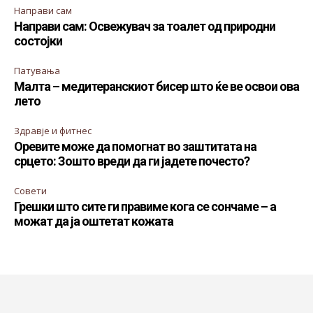
Направи сам
Направи сам: Освежувач за тоалет од природни
состојки
Патувања
Малта – медитеранскиот бисер што ќе ве освои ова
лето
Здравје и фитнес
Оревите може да помогнат во заштитата на
срцето: Зошто вреди да ги јадете почесто?
Совети
Грешки што сите ги правиме кога се сончаме – а
можат да ја оштетат кожата