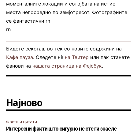
моменталните локации и сотојбата на истие
места непосредно по земјотресот. Фотографиите
се фантастични!rn
rn
Бидете секогаш во тек со новите содржини на
Кафе пауза
. Следете нè
на Твитер
или пак станете
фанови на
нашата страница на Фејсбук
.
Најново
Факти и цитати
Интересни факти што сигурно не сте ги знаеле