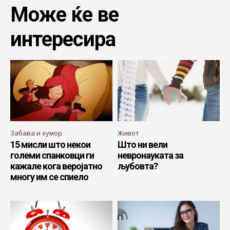
Може ќе ве
интересира
Забава и хумор
Живот
15 мисли што некои
Што ни вели
големи спанковци ги
невронауката за
кажале кога веројатно
љубовта?
многу им се спиело