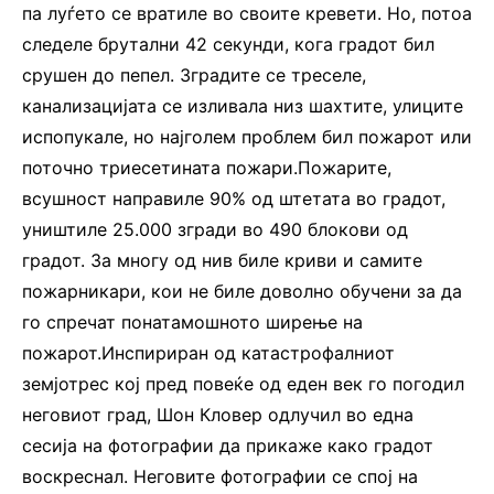
па луѓето се вратиле во своите кревети. Но, потоа
следеле брутални 42 секунди, кога градот бил
срушен до пепел. Зградите се треселе,
канализацијата се изливала низ шахтите, улиците
испопукале, но најголем проблем бил пожарот или
поточно триесетината пожари.Пожарите,
всушност направиле 90% од штетата во градот,
уништиле 25.000 згради во 490 блокови од
градот. За многу од нив биле криви и самите
пожарникари, кои не биле доволно обучени за да
го спречат понатамошното ширење на
пожарот.Инспириран од катастрофалниот
земјотрес кој пред повеќе од еден век го погодил
неговиот град, Шон Кловер одлучил во една
сесија на фотографии да прикаже како градот
воскреснал. Неговите фотографии се спој на