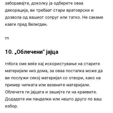
заборавајте, доколку ја одберете оваа
декорација, ви требаат стари вратоврски и
дозвола од вашиот сопруг или татко. Не сакаме
кавги пред Велигден.
rn
10. „Облечени“ јајца
rnКога сме веќе кај искористување на старите
материјали низ дома, за оваа постапка може да
ви послужи секој материјал со отвори, како на
пример чипката или везените материјали.
Облечете ги јајцата и зашијте ги на краевите.
Додадете им панделки или нешто друго по ваш
избор.