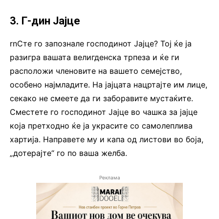
3. Г-дин Јајце
rnСте го запознале господинот Јајце? Тој ќе ја
разигра вашата велигденска трпеза и ќе ги
расположи членовите на вашето семејство,
особено најмладите. На јајцата нацртајте им лице,
секако не смеете да ги заборавите мустаќите.
Сместете го господинот Јајце во чашка за јајце
која претходно ќе ја украсите со самолеплива
хартија. Направете му и капа од листови во боја,
„дотерајте“ го по ваша желба.
Реклама