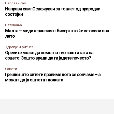
Направи сам
Направи сам: Освежувач за тоалет од природни
состојки
Патувања
Малта – медитеранскиот бисер што ќе ве освои ова
лето
Здравје и фитнес
Оревите може да помогнат во заштитата на
срцето: Зошто вреди да ги јадете почесто?
Совети
Грешки што сите ги правиме кога се сончаме – а
можат да ја оштетат кожата