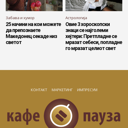
Забава и хумор
Астрологија
25 начини на кои можете
Овие 3 хороскопски
да препознаете
знаци се најголеми
Македонец секаде низ
хејтери: Претпладне се
светот
мразат себеси, попладне
го мразат целиот свет
КОНТАКТ
МАРКЕТИНГ
ИМПРЕСУМ