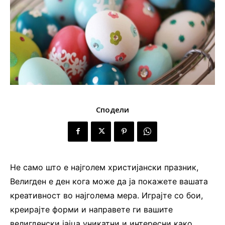
Сподели
Не само што е најголем христијански празник,
Велигден е ден кога може да ја покажете вашата
креативност во најголема мера. Играјте со бои,
креирајте форми и направете ги вашите
велигденски јајца уникатни и интересни како