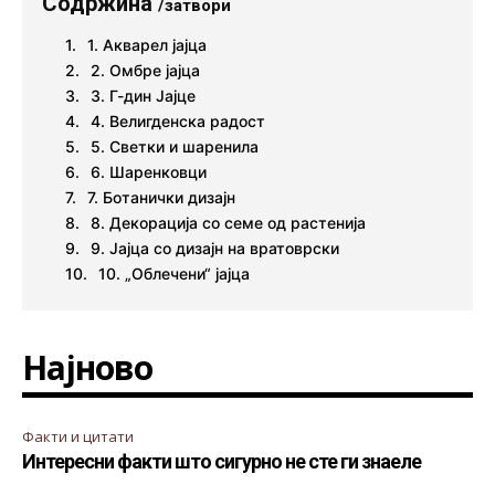
Содржина
/затвори
1. Акварел јајца
2. Омбре јајца
3. Г-дин Јајце
4. Велигденска радост
5. Светки и шаренила
6. Шаренковци
7. Ботанички дизајн
8. Декорација со семе од растенија
9. Јајца со дизајн на вратоврски
10. „Облечени“ јајца
Најново
Факти и цитати
Интересни факти што сигурно не сте ги знаеле