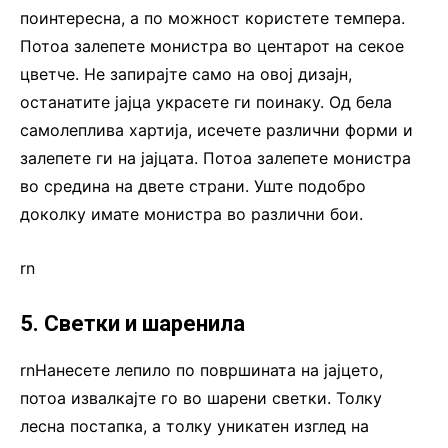
поинтересна, а по можност користете темпера.
Потоа залепете монистра во центарот на секое
цветче. Не запирајте само на овој дизајн,
останатите јајца украсете ги поинаку. Од бела
самолеплива хартија, исечете различни форми и
залепете ги на јајцата. Потоа залепете монистра
во средина на двете страни. Уште подобро
доколку имате монистра во различни бои.
rn
5. Светки и шаренила
rnНанесете лепило по површината на јајцето,
потоа извалкајте го во шарени светки. Толку
лесна постапка, а толку уникатен изглед на