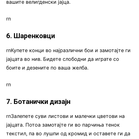
вашите велигденски јајца.
rn
6. Шаренковци
rnКупете конци во најразлични бои и замотајте ги
јајцата во нив. Бидете слободни да играте со
боите и дезените по ваша желба.
rn
7. Ботанички дизајн
rnЗалепете суви листови и малечки цветови на
јајцата. Потоа замотајте ги во парчиња тенок
текстил, па во лушпи од кромид и оставете ги да