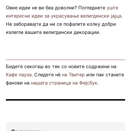
Овие идеи не ви беа доволни? Погледнете
уште
интересни идеи за украсување велигденски јајца
.
Не заборавајте да ни се пофалите колку добри
излегле вашите велигденски декорации.
Бидете секогаш во тек со новите содржини на
Кафе пауза
. Следете нè
на Твитер
или пак станете
фанови на
нашата страница на Фејсбук
.