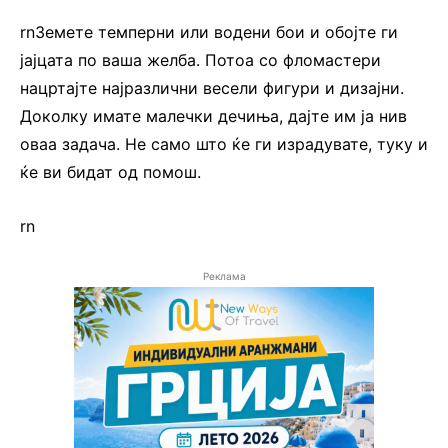
rnЗемете темперни или водени бои и обојте ги
јајцата по ваша желба. Потоа со фломастери
нацртајте најразлични весели фигури и дизајни.
Доколку имате малечки дечиња, дајте им ја нив
оваа задача. Не само што ќе ги израдувате, туку и
ќе ви бидат од помош.
rn
Реклама