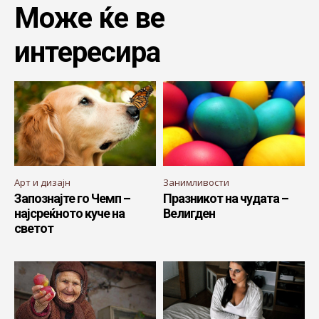
Може ќе ве
интересира
Арт и дизајн
Занимливости
Запознајте го Чемп –
Празникот на чудата –
најсреќното куче на
Велигден
светот