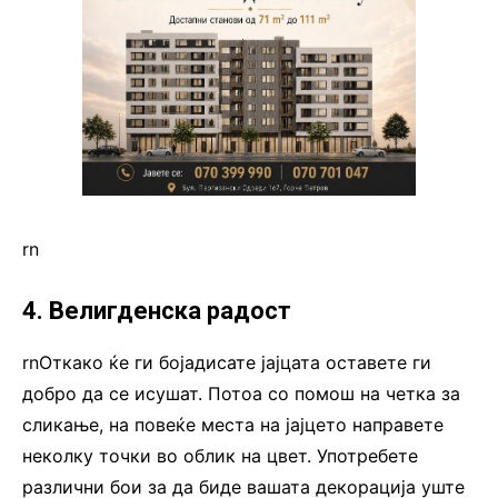
rn
4. Велигденска радост
rnОткако ќе ги бојадисате јајцата оставете ги
добро да се исушат. Потоа со помош на четка за
сликање, на повеќе места на јајцето направете
неколку точки во облик на цвет. Употребете
различни бои за да биде вашата декорација уште