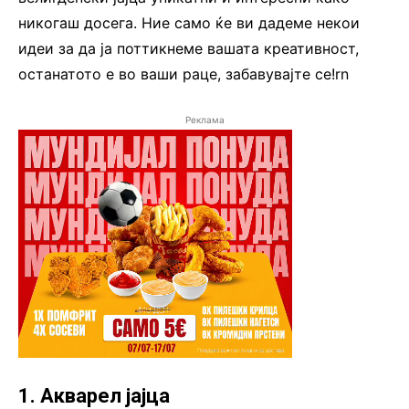
никогаш досега. Ние само ќе ви дадеме некои
идеи за да ја поттикнеме вашата креативност,
останатото е во ваши раце, забавувајте се!rn
Реклама
1. Акварел јајца