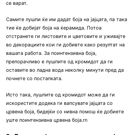
се варат.
Самите лушпи ќе им дадат боја на јајцата, па така
тие ќе добијат боја на ќерамида. Потоа
отстранете ги листовите и цветовите и уживајте
во декорациите кои ги добивте како резултат на
вашата работа. За поинтензивна боја,
препорачливо е лушпите од кромидот да ги
оставите во ладна вода неколку минути пред да
почнете со постапката.
Исто така, лушпите од кромидот може да ги
искористите додека ги вапсувате јајцата со
црвена боја, бидејќи со нивна помош ќе добиете
уште поинтензивна црвена боја.rn