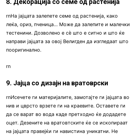
8. Декорација со семе од растенија
rnНа јајцата залепете семе од растенија, како
леќа, ориз, пченица… Може да залепите и малечки
тестенини. Дозволено е сè што е ситно и што ќе
направи јајцата за овој Велигден да изгледаат што
пооригинално.
rn
9. Јајца со дизајн на вратоврски
rnИсечете ги материјалите, замотајте ги јајцата во
нив и цврсто врзете ги на краевите. Оставете ги
да се варат во вода каде претходно ќе додадете
оцет. Дезените на вратовтските ќе се ископираат
на јајцата правејќи ги навистина уникатни. Не