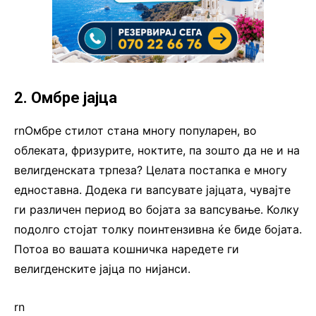
2. Омбре јајца
rnОмбре стилот стана многу популарен, во
облеката, фризурите, ноктите, па зошто да не и на
велигденската трпеза? Целата постапка е многу
едноставна. Додека ги вапсувате јајцата, чувајте
ги различен период во бојата за вапсување. Колку
подолго стојат толку поинтензивна ќе биде бојата.
Потоа во вашата кошничка наредете ги
велигденските јајца по нијанси.
rn