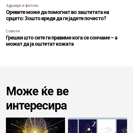
Здравје и фитнес
Оревите може да помогнат во заштитата на
срцето: Зошто вреди да ги јадете почесто?
Совети
Грешки што сите ги правиме кога се сончаме – а
можат да ја оштетат кожата
Може ќе ве
интересира