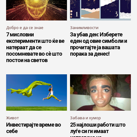
Добро е да се знае
Занимливости
7 мисловни
За убав ден: Изберете
експерименти што ќе ве
еден од овие симболи и
натераат да се
прочитајте ја вашата
посомневате во сѐ што
порака за денес!
постои на светов
Живот
Забава и хумор
Инвестирајте време во
25 најлоши работи што
себе
луѓе си ги имаат