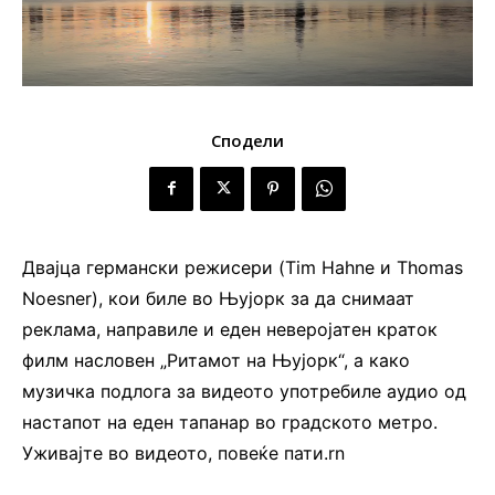
Сподели
Двајца германски режисери (Tim Hahne и Thomas
Noesner), кои биле во Њујорк за да снимаат
реклама, направиле и еден неверојатен краток
филм насловен „Ритамот на Њујорк“, а како
музичка подлога за видеото употребиле аудио од
настапот на еден тапанар во градското метро.
Уживајте во видеото, повеќе пати.rn
.