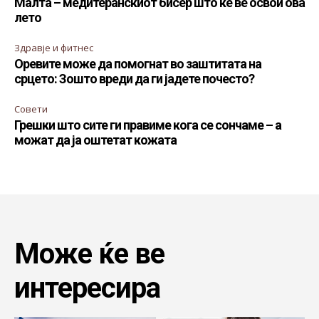
Малта – медитеранскиот бисер што ќе ве освои ова
лето
Здравје и фитнес
Оревите може да помогнат во заштитата на
срцето: Зошто вреди да ги јадете почесто?
Совети
Грешки што сите ги правиме кога се сончаме – а
можат да ја оштетат кожата
Може ќе ве
интересира