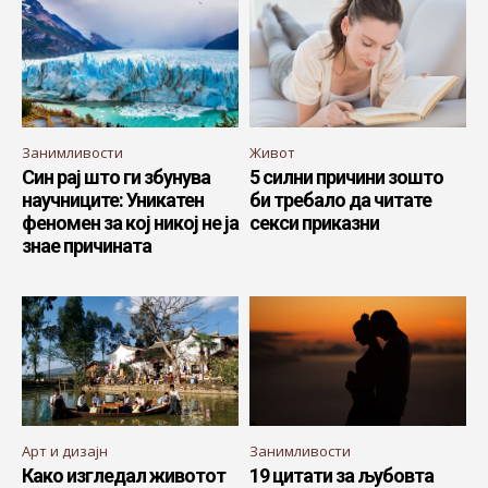
Занимливости
Живот
Син рај што ги збунува
5 силни причини зошто
научниците: Уникатен
би требало да читате
феномен за кој никој не ја
секси приказни
знае причината
Арт и дизајн
Занимливости
Како изгледал животот
19 цитати за љубовта