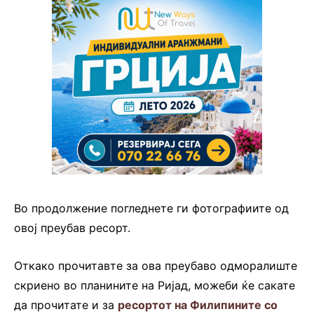
Во продолжение погледнете ги фотографиите од
овој преубав ресорт.
Откако прочитавте за ова преубаво одморалиште
скриено во планините на Ријад, можеби ќе сакате
да прочитате и за
ресортот на Филипините со