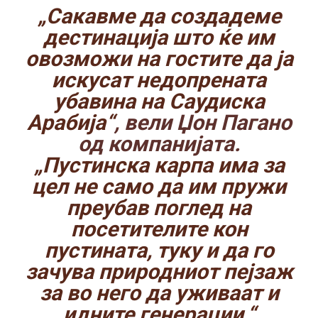
„Сакавме да создадеме
дестинација што ќе им
овозможи на гостите да ја
искусат недопрената
убавина на Саудиска
Арабија“
, вели Џон Пагано
од компанијата.
„Пустинска карпа има за
цел не само да им пружи
преубав поглед на
посетителите кон
пустината, туку и да го
зачува природниот пејзаж
за во него да уживаат и
идните генерации.“