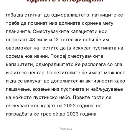
rnЗа да стигнат до одморалиштето, патниците ќе
треба да поминат низ долината скриена меѓу
планините. Сместувачките капацитети кои
опфаќаат 48 вили и 12 хотелски соби ќе им
овозможат на гостите да ја искусат пустината на
сосема нов начин. Покрај сместувачките
капацитети, одморалиштето ќе располага со спа
и фитнес центар. Посетителите ќе имаат можност
и да се вклучат во дополнителни активности како
пешачење, возење низ пустината и набљудување
на ноќното пустинско небо. Првите гости се
очекуваат кон крајот на 2022 година, но
изградбата ќе трае сè до 2023 година.
Реклама