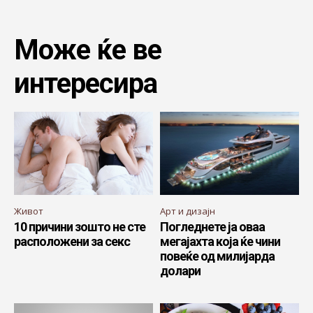
Може ќе ве
интересира
Живот
Арт и дизајн
10 причини зошто не сте
Погледнете ја оваа
расположени за секс
мегајахта која ќе чини
повеќе од милијарда
долари