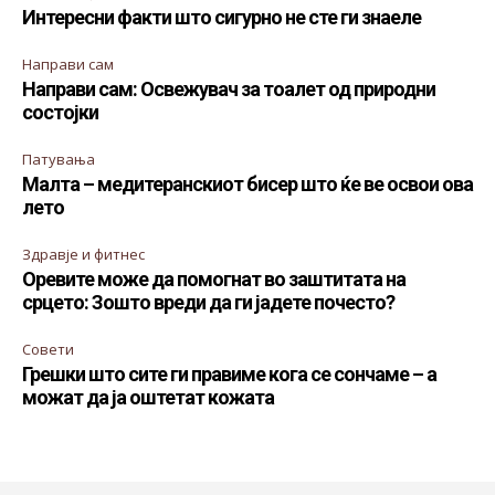
Интересни факти што сигурно не сте ги знаеле
Направи сам
Направи сам: Освежувач за тоалет од природни
состојки
Патувања
Малта – медитеранскиот бисер што ќе ве освои ова
лето
Здравје и фитнес
Оревите може да помогнат во заштитата на
срцето: Зошто вреди да ги јадете почесто?
Совети
Грешки што сите ги правиме кога се сончаме – а
можат да ја оштетат кожата