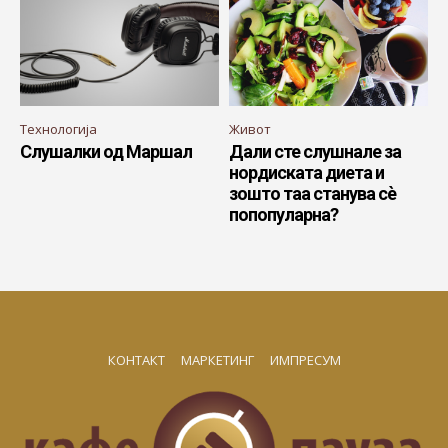
Технологија
Живот
Слушалки од Маршал
Дали сте слушнале за
нордиската диета и
зошто таа станува сè
попопуларна?
КОНТАКТ
МАРКЕТИНГ
ИМПРЕСУМ