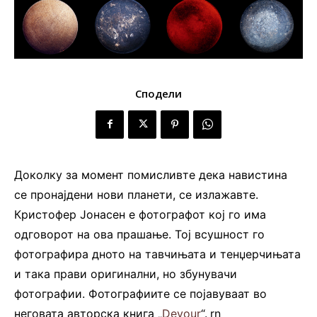
Сподели
Доколку за момент помисливте дека навистина
се пронајдени нови планети, се излажавте.
Кристофер Јонасен е фотографот кој го има
одговорот на ова прашање. Тој всушност го
фотографира дното на тавчињата и тенџерчињата
и така прави оригинални, но збунувачи
фотографии. Фотографиите се појавуваат во
неговата авторска книга „
Devour
“.
.
rn