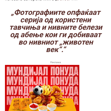
„Фотографиите опфаќаат
серија од користени
тавчиња и нивните белези
од абење кои ги добиваат
во нивниот „животен
век“.“
Реклама