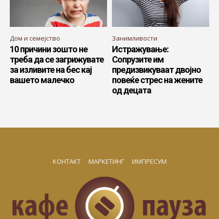
Дом и семејство
Занимливости
10 причини зошто не
Истражување:
треба да се загрижувате
Сопрузите им
за изливите на бес кај
предизвикуваат двојно
вашето малечко
повеќе стрес на жените
од децата
КОНТАКТ
МАРКЕТИНГ
ИМПРЕСУМ