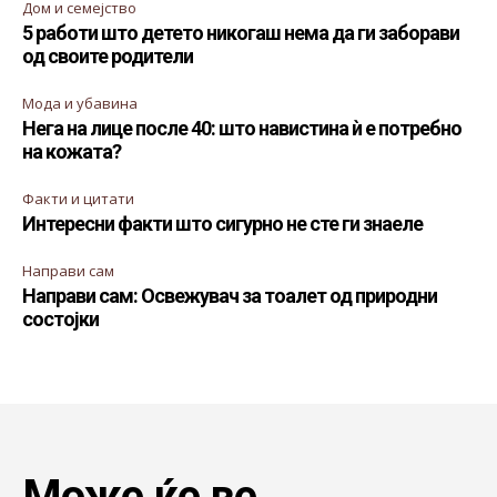
Дом и семејство
5 работи што детето никогаш нема да ги заборави
од своите родители
Мода и убавина
Нега на лице после 40: што навистина ѝ е потребно
на кожата?
Факти и цитати
Интересни факти што сигурно не сте ги знаеле
Направи сам
Направи сам: Освежувач за тоалет од природни
состојки
Може ќе ве