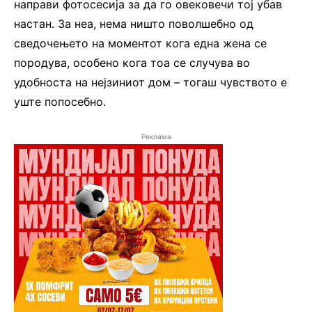
направи фотосесија за да го овековечи тој убав
настан. За неа, нема ништо поволшебно од
сведочењето на моментот кога една жена се
породува, особено кога тоа се случува во
удобноста на нејзиниот дом – тогаш чувството е
уште попосебно.
Реклама