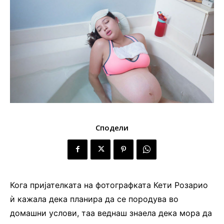
Сподели
Кога пријателката на фотографката Кети Розарио
ѝ кажала дека планира да се породува во
домашни услови, таа веднаш знаела дека мора да