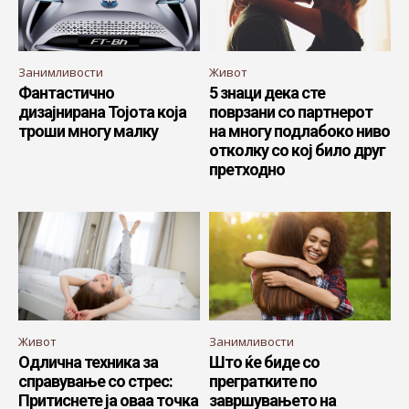
Занимливости
Живот
Фантастично
5 знаци дека сте
дизајнирана Тојота која
поврзани со партнерот
троши многу малку
на многу подлабоко ниво
отколку со кој било друг
претходно
Живот
Занимливости
Одлична техника за
Што ќе биде со
справување со стрес:
прегратките по
Притиснете ја оваа точка
завршувањето на