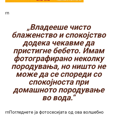
rn
„Владееше чисто
блаженство и спокојство
додека чекавме да
пристигне бебето. Имам
фотографирано неколку
породувања, но ништо не
може да се спореди со
спокојноста при
домашното породување
во вода.“
rnПогледнете ја фотосесијата од ова волшебно