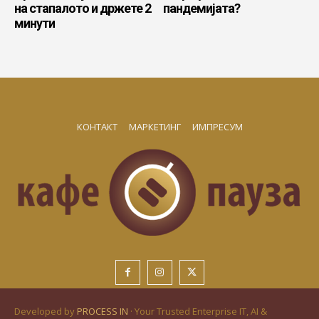
на стапалото и држете 2
пандемијата?
минути
КОНТАКТ
МАРКЕТИНГ
ИМПРЕСУМ
Developed by
PROCESS IN
· Your Trusted Enterprise IT, AI &