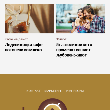
Кафе на денот
Живот
Ледени коцки кафе
5 глаголи кои ќе го
потопени во млеко
променат вашиот
љубовен живот
КОНТАКТ
МАРКЕТИНГ
ИМПРЕСУМ