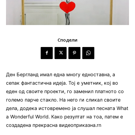
Сподели
Ден Бергланд имал една многу едноставна, а
сепак фантастична идеја. Тој е уметник, кој во
еден од своите проекти, го заменил платното со
големо парче стакло. На него ги сликал своите
дела, додека истовремено ја слушал песната What
a Wonderful World. Како резултат на тоа, патем е
создадена прекрасна видеоприказна.rn