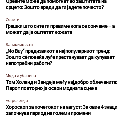
Оревите може да помогнат во заштитата на
срцето: Зошто вреди да ги јадете почесто?
Совети
Грешки што сите ги правиме кога се сончаме – а
можат да ја оштетат кожата
Занимливости
„No Buy“ предизвикот е најпопуларниот тренд:
Зошто сè повеќе луѓе престануваат да купуваат
непотребни работи?
Мода и убавина
Том Холанд и Зендеја меѓу најдобро облечените:
Парот повторно ја освои модната сцена
Астрологија
Хороскоп за почетокот на август: За овие 4 знаци
започнува период на големи промени