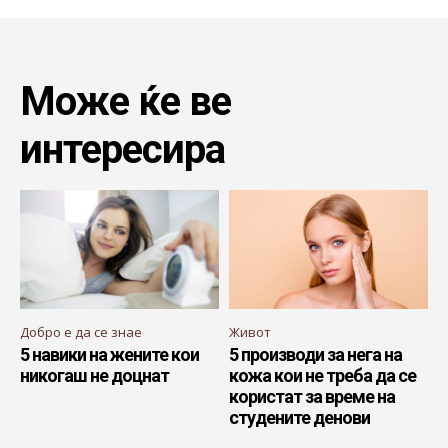
Може ќе ве
интересира
Добро е да се знае
Живот
5 навики на жените кои
5 производи за нега на
никогаш не доцнат
кожа кои не треба да се
користат за време на
студените денови