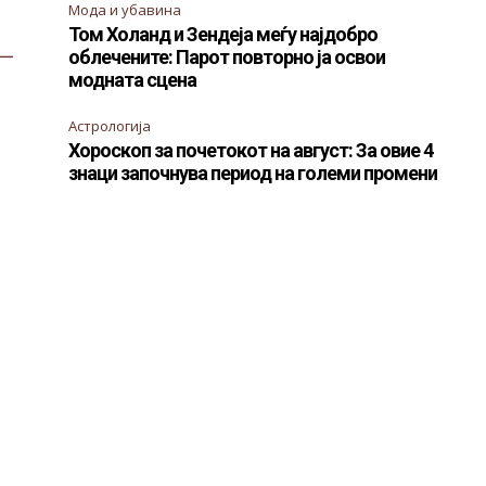
Мода и убавина
Том Холанд и Зендеја меѓу најдобро
—
облечените: Парот повторно ја освои
модната сцена
Астрологија
Хороскоп за почетокот на август: За овие 4
знаци започнува период на големи промени