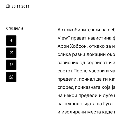
30.11.2011
Сподели
Автомобилите кои на себ
View“ прават навистина 
Арон Хобсон, откако за 
слика разни локации око
зависник од сервисот и 
светот.После часови и ч
предели, почнал да ги к
според приказната која ј
на некои предели и луѓе
на технологијата на Гугл
и изолирани места каде 