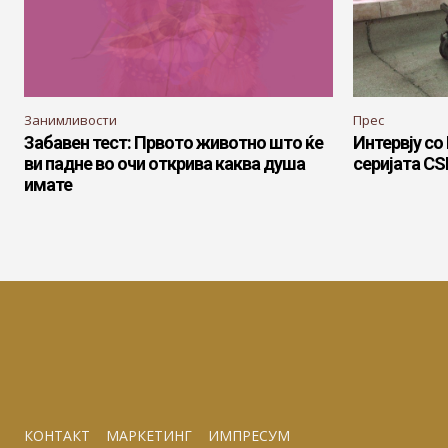
Занимливости
Прес
Забавен тест: Првото животно што ќе
Интервју со
ви падне во очи открива каква душа
серијата CSI
имате
КОНТАКТ
МАРКЕТИНГ
ИМПРЕСУМ