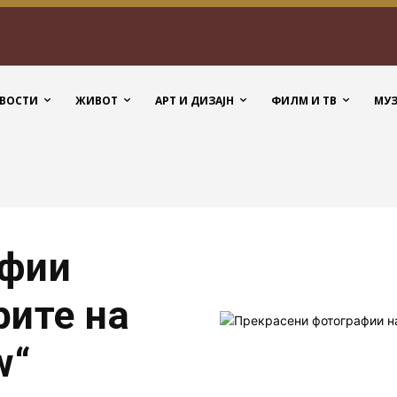
ВОСТИ
ЖИВОТ
АРТ И ДИЗАЈН
ФИЛМ И ТВ
МУ
афии
рите на
w“