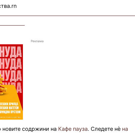
тва.rn
—————————————————————————
—————
Реклама
о новите содржини на
Кафе пауза
. Следете нè
на