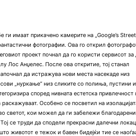
е ги имаат прикачено камерите на „Google’s Stree
фантастични фотографии. Ова го открил фотографо
неговиот проект почнал да го користи сервисот за
лу Лос Анџелес. После ова откритие, тој станал
започнал да истражува нови места насекаде низ
асови „нуркање“ низ сликите со полиња, пустини 
атегоризира според нивната естетска привлечност 
а раскажуваат. Особено се посветил на изолацијат
 во светот, кои можел да ги забележи благодарени
. Тој се труди да сподели прекрасни далечни лока
што животот е тежок и бавен бидејќи тие се наоѓа