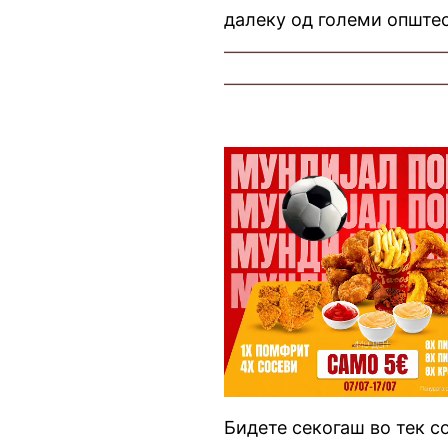
далеку од големи општес
————————————
————————————
Бидете секогаш во тек с