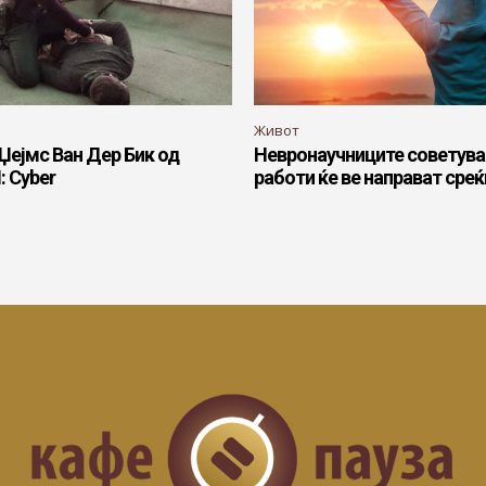
Живот
 Џејмс Ван Дер Бик од
Невронаучниците советуваа
: Cyber
работи ќе ве направат среќ