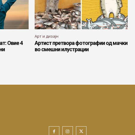
Арт и дизајн
т: Овие 4
Артист претвора фотографии од мачки
ни
во смешни илустрации