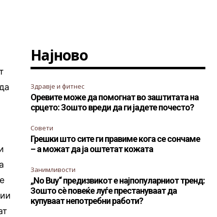
Најново
t
т
 да
Здравје и фитнес
Оревите може да помогнат во заштитата на
срцето: Зошто вреди да ги јадете почесто?
Совети
и
Грешки што сите ги правиме кога се сончаме
и
– а можат да ја оштетат кожата
а
Занимливости
е
„No Buy“ предизвикот е најпопуларниот тренд:
Зошто сè повеќе луѓе престануваат да
ции
купуваат непотребни работи?
ат