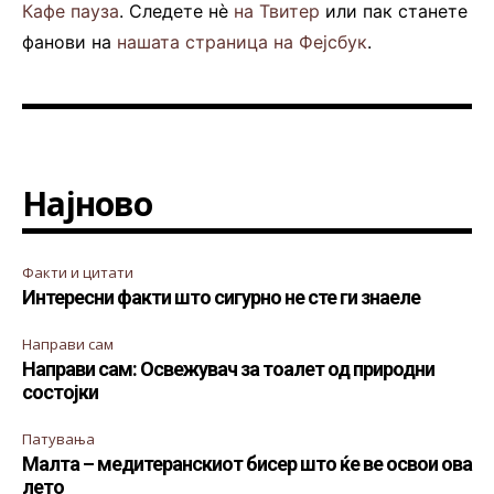
Кафе пауза
. Следете нè
на Твитер
или пак станете
фанови на
нашата страница на Фејсбук
.
Најново
Факти и цитати
Интересни факти што сигурно не сте ги знаеле
Направи сам
Направи сам: Освежувач за тоалет од природни
состојки
Патувања
Малта – медитеранскиот бисер што ќе ве освои ова
лето