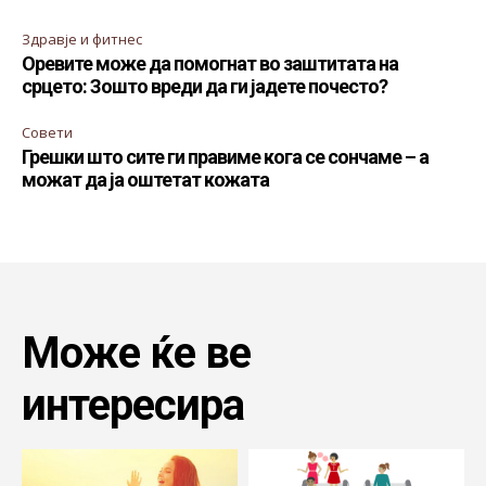
Здравје и фитнес
Оревите може да помогнат во заштитата на
срцето: Зошто вреди да ги јадете почесто?
Совети
Грешки што сите ги правиме кога се сончаме – а
можат да ја оштетат кожата
Може ќе ве
интересира