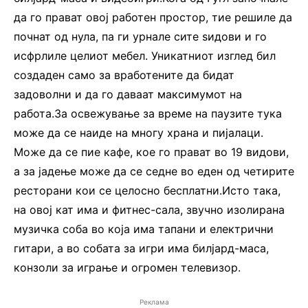
да го прават овој работен простор, тие решиле да
почнат од нула, па ги урнале сите ѕидови и го
исфрлиле целиот мебел. Уникатниот изглед бил
создаден само за вработените да бидат
задоволни и да го даваат максимумот на
работа.За освежување за време на паузите тука
може да се наиде на многу храна и пијалаци.
Може да се пие кафе, кое го прават во 19 видови,
а за јадење може да се седне во еден од четирите
ресторани кои се целосно бесплатни.Исто така,
на овој кат има и фитнес-сала, звучно изолирана
музичка соба во која има тапани и електрични
гитари, а во собата за игри има билјард-маса,
конзоли за играње и огромен телевизор.
Реклама