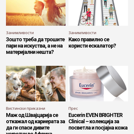
Занимливости
Занимливости
Зошто треба да трошите
Како правилно се
пари на искуства, а не на
користи ескалатор?
материјални нешта?
Вистински приказни
Прес
Маж од Швајцарија се
Eucerin EVEN BRIGHTER
откажал од кариерата за
Clinical – колекција за
да ги спаси дивите
посветла и посјајна кожа
животни во Африка