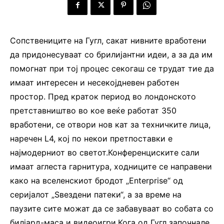
Сопствениците на Гугл, сакат нивните вработени
да придонесуваат со брилијантни идеи, а за да им
помогнат при тој процес секогаш се трудат тие да
имаат интересен и несекојдневен работен
простор. Пред краток период во лондонското
претставништво во кое веќе работат 350
вработени, се отвори нов кат за техничките лица,
наречен L4, кој по некои претпоставки е
најмодерниот во светот.Конференциските сали
имаат аглеста гарнитура, ходниците се направени
како на вселенскиот бродот „Enterprise“ од
серијалот „Ѕвездени патеки“, а за време на
паузите сите можат да се забавуваат во собата со
билјард-маса и видеоигри.Кога од Гугл започнале