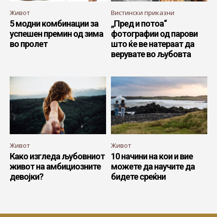
Живот
Вистински приказни
5 модни комбинации за
„Пред и потоа“
успешен премин од зима
фотографии од парови
во пролет
што ќе ве натераат да
верувате во љубовта
Живот
Живот
Како изгледа љубовниот
10 начини на кои и вие
живот на амбициозните
можете да научите да
девојки?
бидете среќни