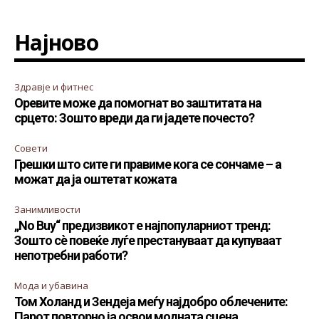
Најново
Здравје и фитнес
Оревите може да помогнат во заштитата на
срцето: Зошто вреди да ги јадете почесто?
Совети
Грешки што сите ги правиме кога се сончаме – а
можат да ја оштетат кожата
Занимливости
„No Buy“ предизвикот е најпопуларниот тренд:
Зошто сè повеќе луѓе престануваат да купуваат
непотребни работи?
Мода и убавина
Том Холанд и Зендеја меѓу најдобро облечените:
Парот повторно ја освои модната сцена