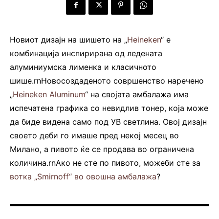
Новиот дизајн на шишето на „
Heineken
“ е
комбинација инспирирана од ледената
алуминиумска лименка и класичното
шише.rnНовосоздаденото совршенство наречено
„
Heineken Aluminum
“ на својата амбалажа има
испечатена графика со невидлив тонер, која може
да биде видена само под УВ светлина. Овој дизајн
своето деби го имаше пред некој месец во
Милано, а пивото ќе се продава во ограничена
количина.rnАко не сте по пивото, можеби сте за
вотка „Smirnoff“ во овошна амбалажа
?