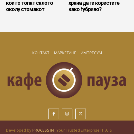
кои го топат салото
храна да ги користите
околу стомакот
како ѓубриво?
КОНТАКТ
МАРКЕТИНГ
ИМПРЕСУМ
Developed by
PROCESS IN
· Your Trusted Enterprise IT, AI &