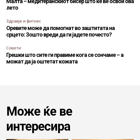
Малта – медитеранскиот бисер што ќе ве освои ова
лето
Здравје и фитнес
Оревите може да помогнат во заштитата на
срцето: Зошто вреди да ги јадете почесто?
Совети
Грешки што сите ги правиме кога се сончаме – а
можат да ја оштетат кожата
Може ќе ве
интересира