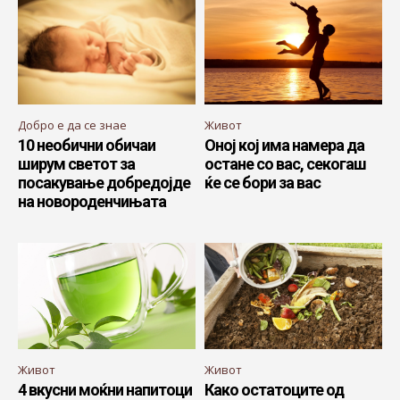
Добро е да се знае
Живот
10 необични обичаи
Оној кој има намера да
ширум светот за
остане со вас, секогаш
посакување добредојде
ќе се бори за вас
на новороденчињата
Живот
Живот
4 вкусни моќни напитоци
Како остатоците од