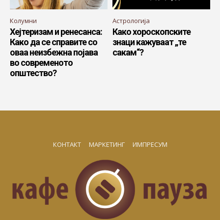
Колумни
Астрологија
Хејтеризам и ренесанса:
Како хороскопските
Како да се справите со
знаци кажуваат „те
оваа неизбежна појава
сакам“?
во современото
општество?
КОНТАКТ
МАРКЕТИНГ
ИМПРЕСУМ