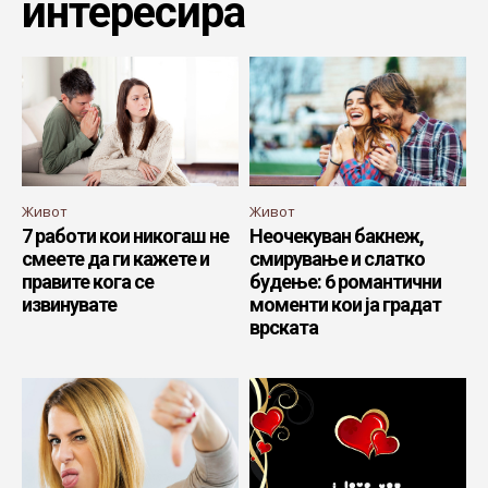
интересира
Живот
Живот
7 работи кои никогаш не
Неочекуван бакнеж,
смеете да ги кажете и
смирување и слатко
правите кога се
будење: 6 романтични
извинувате
моменти кои ја градат
врската