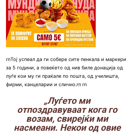
rnТој успеал да ги собере сите пенкала и маркери
за 5 години, а повеќето од нив биле донација од
луѓе кои му ги праќале по пошта, од училишта,
фирми, канцеларии и слично.rn
.
rn
„Луѓето ми
отпоздравуваат кога го
возам, свирејќи ми
насмеани. Некои од овие