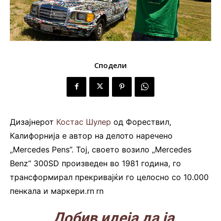
Сподели
Дизајнерот
Костас Шулер
од Форествил,
Калифорнија е автор на делото наречено
„Mercedes Pens”. Тој, своето возило „Mercedes
Benz“ 300SD произведен во 1981 година, го
трансформирал прекривајќи го целосно со 10.000
пенкала и маркери.rn
.
rn
„Добив идеја да ја