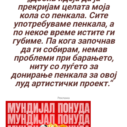
прекријам целата моја
кола со пенкала. Сите
употребуваме пенкала, а
по некое време истите ги
губиме. Па кога започнав
да ги собирам, немав
проблеми при барањето,
ниту со луѓето за
донирање пенкала за овој
луд артистички проект.“
Реклама