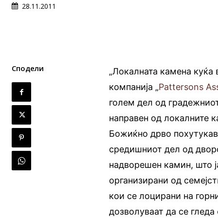
28.11.2011
Сподели
„Локалната камена куќа 
компанија „
Pattersons As
голем дел од градежниот 
направен од локалните к
Божиќно дрво похутукава
средишниот дел од дворо
надворешен камин, што ј
организирани од семејст
кои се лоцирани на горн
дозволуваат да се глед