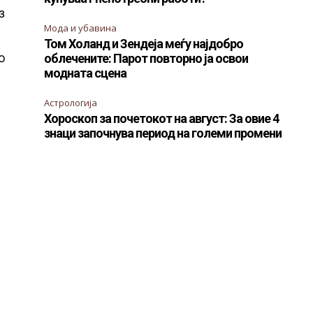
з
Мода и убавина
Том Холанд и Зендеја меѓу најдобро
о
облечените: Парот повторно ја освои
модната сцена
Астрологија
Хороскоп за почетокот на август: За овие 4
знаци започнува период на големи промени