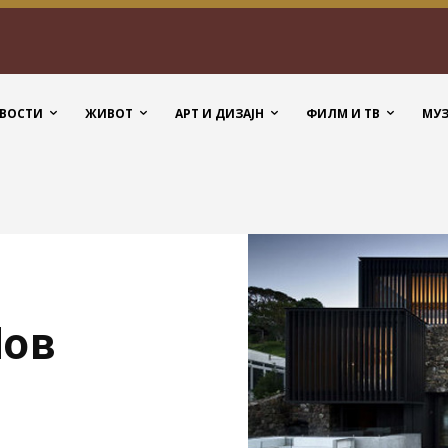
ВОСТИ
ЖИВОТ
АРТ И ДИЗАЈН
ФИЛМ И ТВ
МУ
Нов