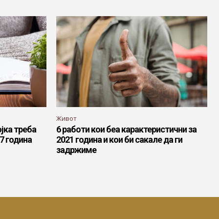
Живот
јка треба
6 работи кои беа карактеристични за
17 година
2021 година и кои би сакале да ги
задржиме