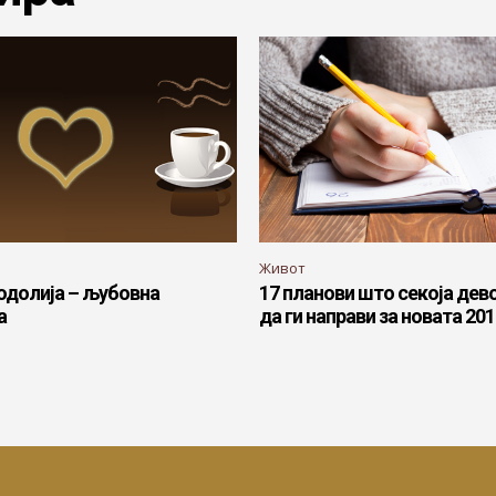
Живот
одолија – љубовна
17 планови што секоја дево
а
да ги направи за новата 20