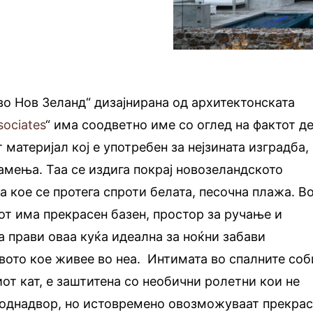
во Нов Зеланд“ дизајнирана од архитектонската
sociates
“ има соодветно име со оглед на фактот д
материјал кој е употребен за нејзината изградба,
амења. Таа се издига покрај новозеландското
 кое се протега спроти белата, песочна плажа. В
т има прекрасен базен, простор за ручање и
а прави оваа куќа идеална за ноќни забави
вото кое живее во неа. Интимата во спалните соб
иот кат, е заштитена со необични ролетни кои не
а однадвор, но истовремено овозможуваат прекра