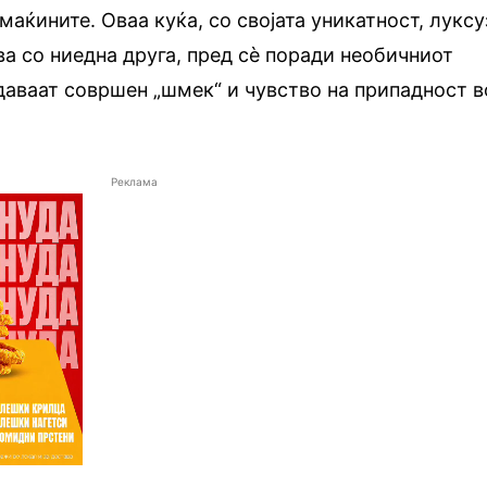
маќините. Оваа куќа, со својата уникатност, луксу
ва со ниедна друга, пред сè поради необичниот
 даваат совршен „шмек“ и чувство на припадност в
Реклама