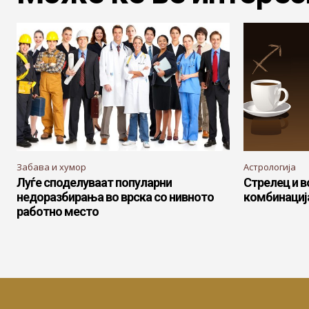
Забава и хумор
Астрологија
Луѓе споделуваат популарни
Стрелец и в
недоразбирања во врска со нивното
комбинациј
работно место