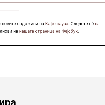
—————————————————————————
—————
о новите содржини на
Кафе пауза
. Следете нè
на
фанови на
нашата страница на Фејсбук
.
ира