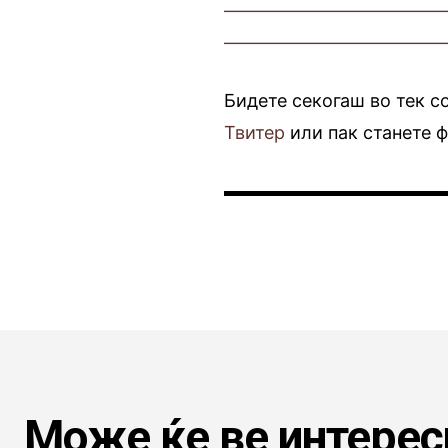
————————————
————————————
Бидете секогаш во тек с
Твитер
или пак станете 
Може ќе ве интерес