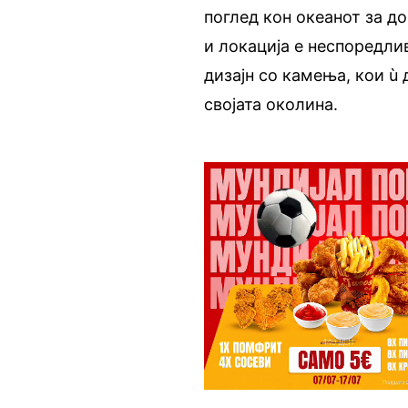
поглед кон океанот за до
и локација е неспоредли
дизајн со камења, кои ù
својата околина.