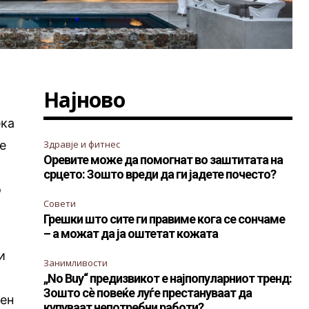
Најново
ека
 е
Здравје и фитнес
Оревите може да помогнат во заштитата на
срцето: Зошто вреди да ги јадете почесто?
о
Совети
Грешки што сите ги правиме кога се сончаме
– а можат да ја оштетат кожата
и
Занимливости
„No Buy“ предизвикот е најпопуларниот тренд:
Зошто сè повеќе луѓе престануваат да
сен
купуваат непотребни работи?