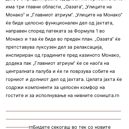
има три главни области, „Оазата“, „Улиците на
Монако“ и „Главниот атриум“. „Улиците на Монако“
ќе биде целосно функционален дел од јахтата,
направен според патеката за Формула 1 во
Монако и таа ќе биде во преден план. „Оазата“ ќе
претставува луксузен дел за релаксација,
инспириран од градините пред казиното Монако,
додека пак „Главниот атриум“ ќе се наоѓа на
централната палуба и ќе ги поврзува собите на
горниот и долниот дел од јахтата. Целата јахта ќе
содржи компоненти за целосен комфор на
гостите и за исполнување на нивните соништа.rn
—————————————————————————
—————————————————————————
—————
rnБидете секогаш во тек со новите