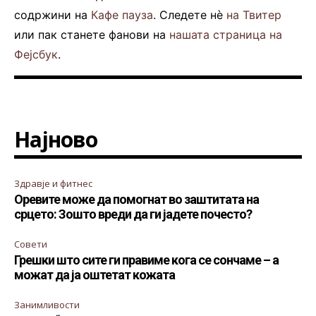
содржини на
Кафе пауза
. Следете нè
на Твитер
или пак станете фанови на
нашата страница на
Фејсбук
.
Најново
Здравје и фитнес
Оревите може да помогнат во заштитата на
срцето: Зошто вреди да ги јадете почесто?
Совети
Грешки што сите ги правиме кога се сончаме – а
можат да ја оштетат кожата
Занимливости