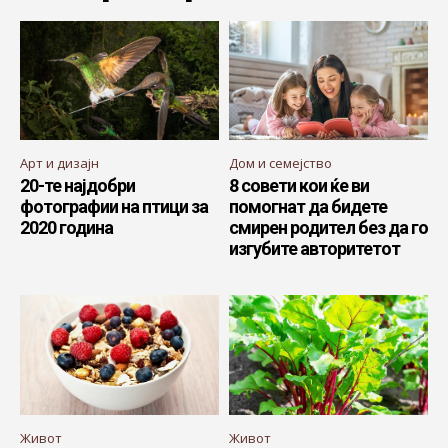
Арт и дизајн
Дом и семејство
20-те најдобри
8 совети кои ќе ви
фотографии на птици за
помогнат да бидете
2020 година
смирен родител без да го
изгубите авторитетот
Живот
Живот