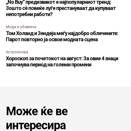
„No Buy“ предизвикот е најпопуларниот тренд:
Зошто сè повеќе луѓе престануваат да купуваат
непотребни работи?
Мода и убавина
Том Холанд и Зендеја меѓу најдобро облечените:
Парот повторно ја освои модната сцена
Астрологија
Хороскоп за почетокот на август: За овие 4 знаци
започнува период на големи промени
Може ќе ве
интересира