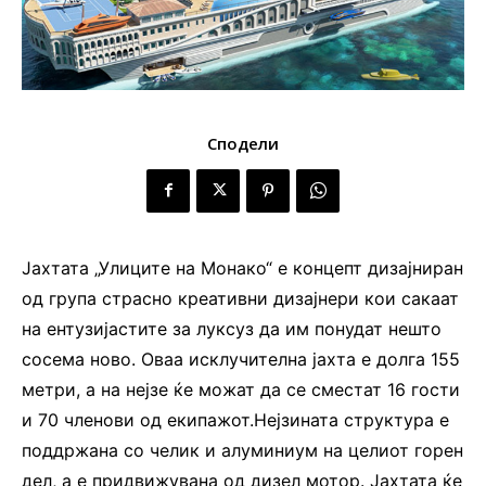
Сподели
Јахтата „Улиците на Монако“ е концепт дизајниран
од група страсно креативни дизајнери кои сакаат
на ентузијастите за луксуз да им понудат нешто
сосема ново. Оваа исклучителна јахта е долга 155
метри, а на нејзе ќе можат да се сместат 16 гости
и 70 членови од екипажот.Нејзината структура е
поддржана со челик и алуминиум на целиот горен
дел, а е придвижувана од дизел мотор. Јахтата ќе