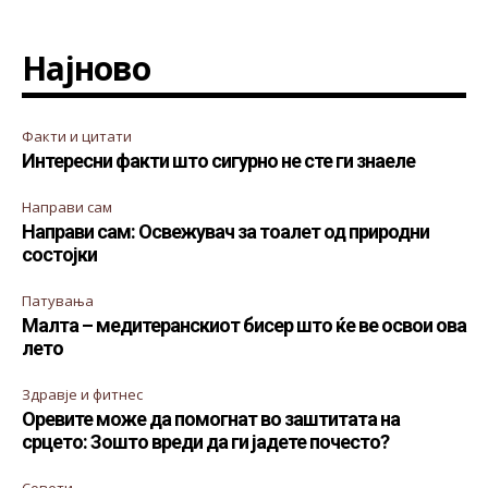
Најново
Факти и цитати
Интересни факти што сигурно не сте ги знаеле
Направи сам
Направи сам: Освежувач за тоалет од природни
состојки
Патувања
Малта – медитеранскиот бисер што ќе ве освои ова
лето
Здравје и фитнес
Оревите може да помогнат во заштитата на
срцето: Зошто вреди да ги јадете почесто?
Совети