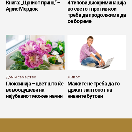
Книга: „Црниот принц“ –
4 типови дискриминација
Ајрис Мердок
во светот против кои
треба да продолжиме да
се бориме
Дом и семејство
Живот
Глоксинија – цвет што ќе
Мажите не треба да го
ве воодушеви на
држат лаптопот на
најубавиот можен начин
нивните бутови