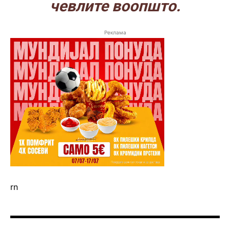
чевлите воопшто.
Реклама
rn