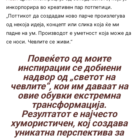
инкорпорира во креативен пар потпетици.
„Поттикот да создадам ново парче произлегува
од некоја идеја, концепт или слика која ќе ми
падне на ум. Производот е уметност која може да
се носи. Чевлите се живи.“
.
Повеќето од моите
инспирации се добиени
надвор од „светот на
чевлите“, кои им даваат на
овие обувки екстремна
трансформација.
Резултатот е најчесто
хумористичен, кој создава
уникатна перспектива за