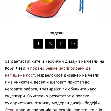
Сподели
За фантастичните и необични дизајни на чевли на
Коби Леви
и порано бевме инспирирани да
напишеме пост
. Израелскиот дизајнер на чевли
има уникатен, весел и шеговит пристап во
неговата работа, третирајќи ги обувките како
скулптури. Очигледно резултатот е повеќе
хумористичен отколку модерен дизајн, бидејќи
Леви
црпи инспирација од секојдневието, која ја